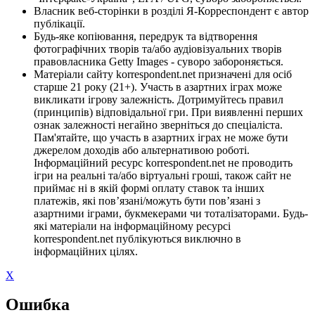
Власник веб-сторінки в розділі Я-Корреспондент є автор
публікації.
Будь-яке копіювання, передрук та відтворення
фотографічних творів та/або аудіовізуальних творів
правовласника Getty Images - суворо забороняється.
Матеріали сайту korrespondent.net призначені для осіб
старше 21 року (21+). Участь в азартних іграх може
викликати ігрову залежність. Дотримуйтесь правил
(принципів) відповідальної гри. При виявленні перших
ознак залежності негайно зверніться до спеціаліста.
Пам'ятайте, що участь в азартних іграх не може бути
джерелом доходів або альтернативою роботі.
Інформаційний ресурс korrespondent.net не проводить
ігри на реальні та/або віртуальні гроші, також сайт не
приймає ні в якій формі оплату ставок та інших
платежів, які пов’язані/можуть бути пов’язані з
азартними іграми, букмекерами чи тоталізаторами. Будь-
які матеріали на інформаційному ресурсі
korrespondent.net публікуються виключно в
інформаційних цілях.
X
Ошибка