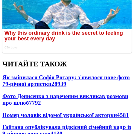
ЧИТАЙТЕ ТАКОЖ
Як змінилася Софія Ротару: з'явилося нове фото
79-річної артистки
28939
Фото Денисенко з нареченим викликав розмови
про шлюб
7792
Помер чоловік відомої української акторки
4581
Гайтана опублікувала рідкісний сімейний кадр із
9-річною донькою
4130