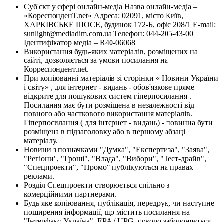
Суб'єкт у сфері онлайн-медіа Назва онлайн-медіа –
«КореспонденТ.net» Адреса: 02091, місто Київ,
ХАРКІВСЬКЕ ШОСЕ, будинок 172-Б, офіс 208/1 E-mail:
sunlight@mediadim.com.ua
Телефон: 044-205-43-00
Ідентифікатор медіа – R40-06068
Використання будь-яких матеріалів, розміщених на
сайті, дозволяється за умови посилання на
Корреспондент.net.
При копіюванні матеріалів зі сторінки « Новини України
і світу» , для інтернет - видань - обов'язкове пряме
відкрите для пошукових систем гіперпосилання .
Посилання має бути розміщена в незалежності від
повного або часткового використання матеріалів.
Гіперпосилання ( для інтернет - видань) - повинна бути
розміщена в підзаголовку або в першому абзаці
матеріалу.
Новини з позначками "Думка", "Експертиза", "Заява",
"Регіони", "Гроші", "Влада", "Вибори", "Тест-драйв",
"Спецпроекти", "Промо" публікуються на правах
реклами.
Розділ Спецпроекти створюється спільно з
комерційними партнерами.
Будь яке копіювання, публікація, передрук, чи наступне
поширення інформації, що містить посилання на
"Інтерфакс-Україна", EPA / UPG, суворо забороняється.