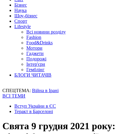
Бізнес
Наука
Шоу-бізнес
Спорт
Lifestyle
Всі новини розділу
Fashion
Food&Drinks
Мотори
Гаджети
Подорожі
Інтер'єри
Гемблінг
БЛОГИ ЧИТАЧІВ
СПЕЦТЕМА:
Війна в Ірані
ВСІ ТЕМИ
Вступ України в ЄС
Теракт в Барселоні
Свята 9 грудня 2021 року: