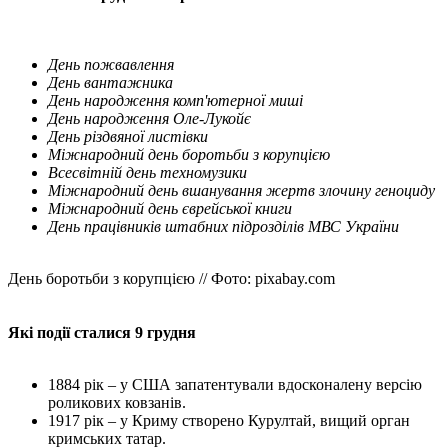
День пожвавлення
День вантажника
День народження комп'ютерної миші
День народження Оле-Лукойє
День різдвяної листівки
Міжнародний день боротьби з корупцією
Всесвітній день техномузики
Міжнародний день вшанування жертв злочину геноциду
Міжнародний день єврейської книги
День працівників штабних підрозділів МВС України
День боротьби з корупцією // Фото: pixabay.com
Які події сталися 9 грудня
1884 рік
–
у США запатентували вдосконалену версію
роликових ковзанів.
1917 рік
–
у Криму створено Курултай, вищий орган
кримських татар.