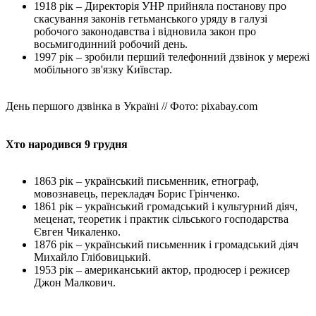
1918 рік
–
Директорія УНР прийняла постанову про
скасування законів гетьманського уряду в галузі
робочого законодавства і відновила закон про
восьмигодинний робочий день.
1997 рік – зробили перший телефонний дзвінок у мережі
мобільного зв'язку Київстар.
День першого дзвінка в Україні // Фото: pixabay.com
Хто народився 9 грудня
1863 рік – український письменник, етнограф,
мовознавець, перекладач Борис Грінченко.
1861 рік – український громадський і культурний діяч,
меценат, теоретик і практик сільського господарства
Євген Чикаленко.
1876 ​​рік – український письменник і громадський діяч
Михайло Глібовицький.
1953 рік
–
американський актор, продюсер і режисер
Джон Малкович.