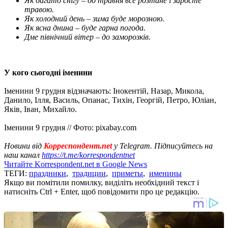
Як багато снігу
–
до травня все розтане і заросте
травою.
Як холодний день – зима буде морозною.
Як ясна днина – буде гарна погода.
Дме північний вітер
–
до заморозків.
У кого сьогодні іменини
Іменини 9 грудня відзначають: Інокентій, Назар, Микола,
Данило, Ілля, Василь, Опанас, Тихін, Георгій, Петро, ​​Юліан,
Яків, Іван, Михайло.
Іменини 9 грудня // Фото: pixabay.com
Новини від
Корреспондент.net
у Telegram. Підписуйтесь на
наш канал
https://t.me/korrespondentnet
Читайте Korrespondent.net в Google News
ТЕГИ:
праздники
,
традиции
,
приметы
,
именины
Якщо ви помітили помилку, виділіть необхідний текст і
натисніть Ctrl + Enter, щоб повідомити про це редакцію.