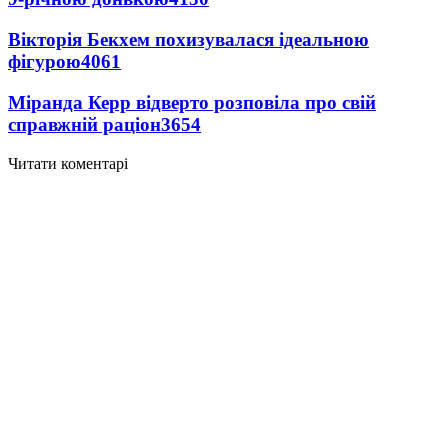
Вікторія Бекхем похизувалася ідеальною
фігурою
4061
Міранда Керр відверто розповіла про свій
справжній раціон
3654
Читати коментарі