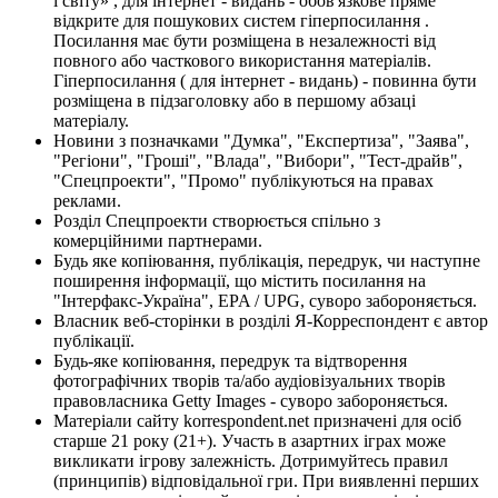
і світу» , для інтернет - видань - обов'язкове пряме
відкрите для пошукових систем гіперпосилання .
Посилання має бути розміщена в незалежності від
повного або часткового використання матеріалів.
Гіперпосилання ( для інтернет - видань) - повинна бути
розміщена в підзаголовку або в першому абзаці
матеріалу.
Новини з позначками "Думка", "Експертиза", "Заява",
"Регіони", "Гроші", "Влада", "Вибори", "Тест-драйв",
"Спецпроекти", "Промо" публікуються на правах
реклами.
Розділ Спецпроекти створюється спільно з
комерційними партнерами.
Будь яке копіювання, публікація, передрук, чи наступне
поширення інформації, що містить посилання на
"Інтерфакс-Україна", EPA / UPG, суворо забороняється.
Власник веб-сторінки в розділі Я-Корреспондент є автор
публікації.
Будь-яке копіювання, передрук та відтворення
фотографічних творів та/або аудіовізуальних творів
правовласника Getty Images - суворо забороняється.
Матеріали сайту korrespondent.net призначені для осіб
старше 21 року (21+). Участь в азартних іграх може
викликати ігрову залежність. Дотримуйтесь правил
(принципів) відповідальної гри. При виявленні перших