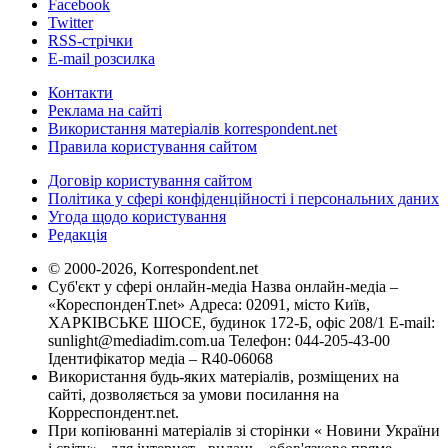
Facebook
Twitter
RSS-стрічки
E-mail розсилка
Контакти
Реклама на сайті
Використання матеріалів korrespondent.net
Правила користування сайтом
Договір користування сайтом
Політика у сфері конфіденційності і персональних даних
Угода щодо користування
Редакція
© 2000-2026, Korrespondent.net
Суб'єкт у сфері онлайн-медіа Назва онлайн-медіа –
«КореспонденТ.net» Адреса: 02091, місто Київ,
ХАРКІВСЬКЕ ШОСЕ, будинок 172-Б, офіс 208/1 E-mail:
sunlight@mediadim.com.ua
Телефон: 044-205-43-00
Ідентифікатор медіа – R40-06068
Використання будь-яких матеріалів, розміщених на
сайті, дозволяється за умови посилання на
Корреспондент.net.
При копіюванні матеріалів зі сторінки « Новини України