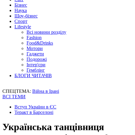
Бізнес
Наука
Шоу-бізнес
Спорт
Lifestyle
Всі новини розділу
Fashion
Food&Drinks
Мотори
Гаджети
Подорожі
Інтер'єри
Гемблінг
БЛОГИ ЧИТАЧІВ
СПЕЦТЕМА:
Війна в Ірані
ВСІ ТЕМИ
Вступ України в ЄС
Теракт в Барселоні
Українська танцівниця