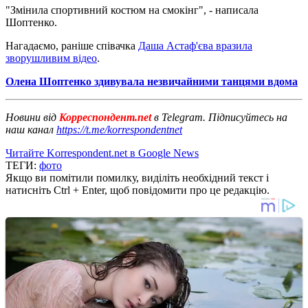
"Змінила спортивний костюм на смокінг", - написала
Шоптенко.
Нагадаємо, раніше співачка
Даша Астаф'єва вразила
зворушливим відео
.
Олена Шоптенко здивувала незвичайними танцями вдома
Новини від
Корреспондент.net
в Telegram. Підписуйтесь на
наш канал
https://t.me/korrespondentnet
Читайте Korrespondent.net в Google News
ТЕГИ:
фото
Якщо ви помітили помилку, виділіть необхідний текст і
натисніть Ctrl + Enter, щоб повідомити про це редакцію.