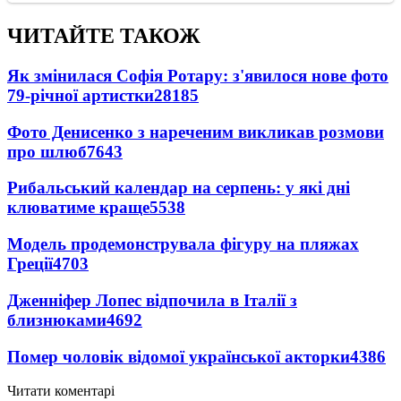
ЧИТАЙТЕ ТАКОЖ
Як змінилася Софія Ротару: з'явилося нове фото
79-річної артистки
28185
Фото Денисенко з нареченим викликав розмови
про шлюб
7643
Рибальський календар на серпень: у які дні
клюватиме краще
5538
Модель продемонструвала фігуру на пляжах
Греції
4703
Дженніфер Лопес відпочила в Італії з
близнюками
4692
Помер чоловік відомої української акторки
4386
Читати коментарі