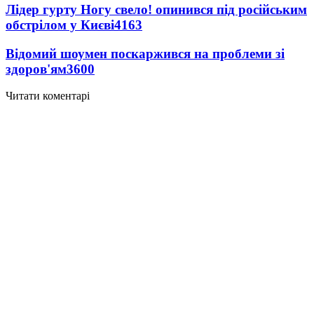
Лідер гурту Ногу свело! опинився під російським
обстрілом у Києві
4163
Відомий шоумен поскаржився на проблеми зі
здоров'ям
3600
Читати коментарі