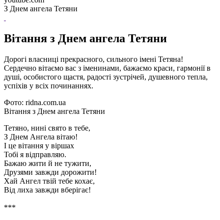
З Днем ангела Тетяни
Вітання з Днем ангела Тетяни
Дорогі власниці прекрасного, сильного імені Тетяна!
Сердечно вітаємо вас з іменинами, бажаємо краси, гармонії в
душі, особистого щастя, радості зустрічей, душевного тепла,
успіхів у всіх починаннях.
Фото: ridna.com.ua
Вітання з Днем ангела Тетяни
Тетяно, нині свято в тебе,
З Днем Ангела вітаю!
І це вітання у віршах
Тобі я відправляю.
Бажаю жити й не тужити,
Друзями завжди дорожити!
Хай Ангел твій тебе кохає,
Від лиха завжди вберігає!
***