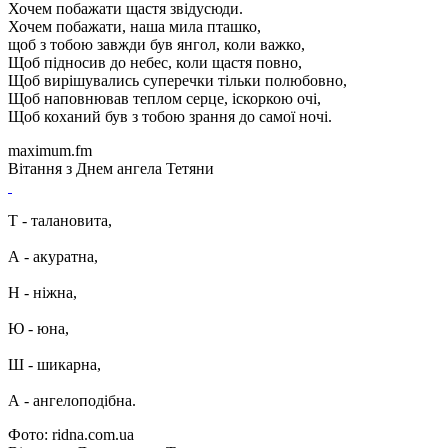
Хочем побажати щастя звідусюди.
Хочем побажати, наша мила пташко,
щоб з тобою завжди був янгол, коли важко,
Щоб підносив до небес, коли щастя повно,
Щоб вирішувались суперечки тільки полюбовно,
Щоб наповнював теплом серце, іскоркою очі,
Щоб коханий був з тобою зрання до самої ночі.
maximum.fm
Вітання з Днем ангела Тетяни
Т - талановита,
А - акуратна,
Н - ніжна,
Ю - юна,
Ш - шикарна,
А - ангелоподібна.
Фото: ridna.com.ua