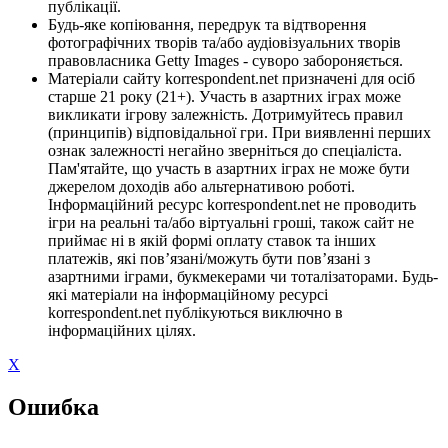
публікації.
Будь-яке копіювання, передрук та відтворення
фотографічних творів та/або аудіовізуальних творів
правовласника Getty Images - суворо забороняється.
Матеріали сайту korrespondent.net призначені для осіб
старше 21 року (21+). Участь в азартних іграх може
викликати ігрову залежність. Дотримуйтесь правил
(принципів) відповідальної гри. При виявленні перших
ознак залежності негайно зверніться до спеціаліста.
Пам'ятайте, що участь в азартних іграх не може бути
джерелом доходів або альтернативою роботі.
Інформаційний ресурс korrespondent.net не проводить
ігри на реальні та/або віртуальні гроші, також сайт не
приймає ні в якій формі оплату ставок та інших
платежів, які пов’язані/можуть бути пов’язані з
азартними іграми, букмекерами чи тоталізаторами. Будь-
які матеріали на інформаційному ресурсі
korrespondent.net публікуються виключно в
інформаційних цілях.
X
Ошибка