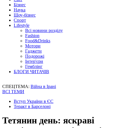
Бізнес
Наука
Шоу-бізнес
Спорт
Lifestyle
Всі новини розділу
Fashion
Food&Drinks
Мотори
Гаджети
Подорожі
Інтер'єри
Гемблінг
БЛОГИ ЧИТАЧІВ
СПЕЦТЕМА:
Війна в Ірані
ВСІ ТЕМИ
Вступ України в ЄС
Теракт в Барселоні
Тетянин день: яскраві