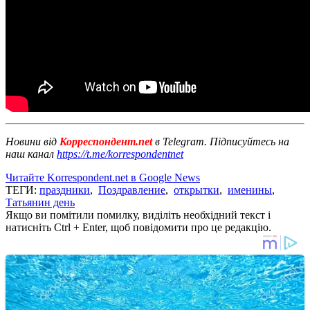
Новини від
Корреспондент.net
в Telegram. Підписуйтесь на
наш канал
https://t.me/korrespondentnet
Читайте Korrespondent.net в Google News
ТЕГИ:
праздники
,
Поздравление
,
открытки
,
именины
,
Татьянин день
Якщо ви помітили помилку, виділіть необхідний текст і
натисніть Ctrl + Enter, щоб повідомити про це редакцію.