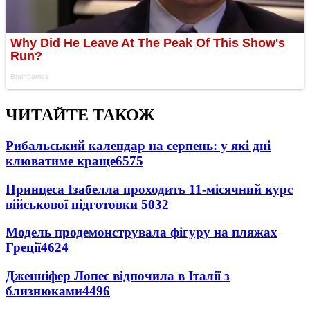
ЧИТАЙТЕ ТАКОЖ
Рибальський календар на серпень: у які дні
клюватиме краще
6575
Принцеса Ізабелла проходить 11-місячний курс
військової підготовки
5032
Модель продемонструвала фігуру на пляжах
Греції
4624
Дженніфер Лопес відпочила в Італії з
близнюками
4496