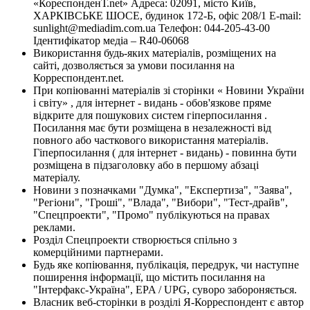
«КореспонденТ.net» Адреса: 02091, місто Київ,
ХАРКІВСЬКЕ ШОСЕ, будинок 172-Б, офіс 208/1 E-mail:
sunlight@mediadim.com.ua
Телефон: 044-205-43-00
Ідентифікатор медіа – R40-06068
Використання будь-яких матеріалів, розміщених на
сайті, дозволяється за умови посилання на
Корреспондент.net.
При копіюванні матеріалів зі сторінки « Новини України
і світу» , для інтернет - видань - обов'язкове пряме
відкрите для пошукових систем гіперпосилання .
Посилання має бути розміщена в незалежності від
повного або часткового використання матеріалів.
Гіперпосилання ( для інтернет - видань) - повинна бути
розміщена в підзаголовку або в першому абзаці
матеріалу.
Новини з позначками "Думка", "Експертиза", "Заява",
"Регіони", "Гроші", "Влада", "Вибори", "Тест-драйв",
"Спецпроекти", "Промо" публікуються на правах
реклами.
Розділ Спецпроекти створюється спільно з
комерційними партнерами.
Будь яке копіювання, публікація, передрук, чи наступне
поширення інформації, що містить посилання на
"Інтерфакс-Україна", EPA / UPG, суворо забороняється.
Власник веб-сторінки в розділі Я-Корреспондент є автор