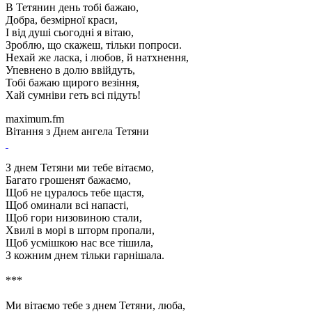
В Тетянин день тобі бажаю,
Добра, безмірної краси,
І від душі сьогодні я вітаю,
Зроблю, що скажеш, тільки попроси.
Нехай же ласка, і любов, й натхнення,
Упевнено в долю ввійдуть,
Тобі бажаю щирого везіння,
Хай сумніви геть всі підуть!
maximum.fm
Вітання з Днем ангела Тетяни
З днем Тетяни ми тебе вітаємо,
Багато грошенят бажаємо,
Щоб не цуралось тебе щастя,
Щоб оминали всі напасті,
Щоб гори низовиною стали,
Хвилі в морі в шторм пропали,
Щоб усмішкою нас все тішила,
З кожним днем тільки гарнішала.
***
Ми вітаємо тебе з днем Тетяни, люба,