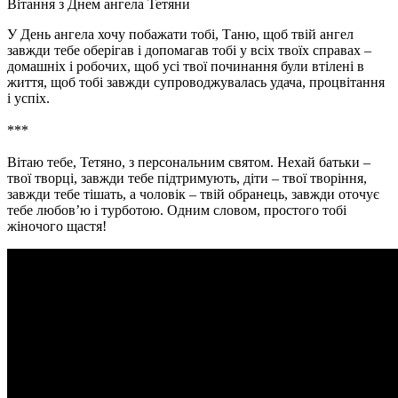
Вітання з Днем ангела Тетяни
У День ангела хочу побажати тобі, Таню, щоб твій ангел
завжди тебе оберігав і допомагав тобі у всіх твоїх справах –
домашніх і робочих, щоб усі твої починання були втілені в
життя, щоб тобі завжди супроводжувалась удача, процвітання
і успіх.
***
Вітаю тебе, Тетяно, з персональним святом. Нехай батьки –
твої творці, завжди тебе підтримують, діти – твої творіння,
завжди тебе тішать, а чоловік – твій обранець, завжди оточує
тебе любов’ю і турботою. Одним словом, простого тобі
жіночого щастя!