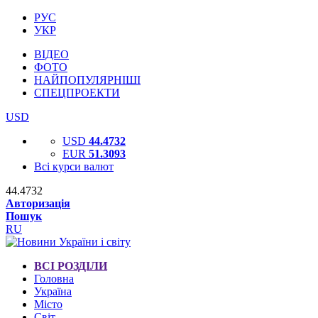
РУС
УКР
ВІДЕО
ФОТО
НАЙПОПУЛЯРНІШІ
СПЕЦПРОЕКТИ
USD
USD
44.4732
EUR
51.3093
Всі курси валют
44.4732
Авторизація
Пошук
RU
ВСІ РОЗДІЛИ
Головна
Україна
Місто
Світ