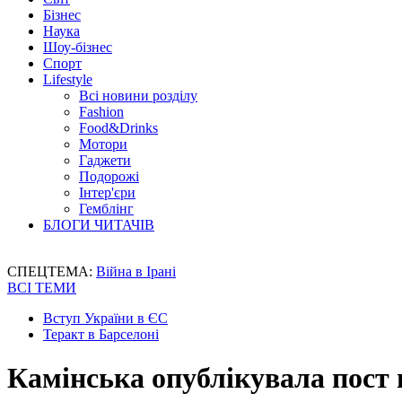
Бізнес
Наука
Шоу-бізнес
Спорт
Lifestyle
Всі новини розділу
Fashion
Food&Drinks
Мотори
Гаджети
Подорожі
Інтер'єри
Гемблінг
БЛОГИ ЧИТАЧІВ
СПЕЦТЕМА:
Війна в Ірані
ВСІ ТЕМИ
Вступ України в ЄС
Теракт в Барселоні
Камінська опублікувала пост 