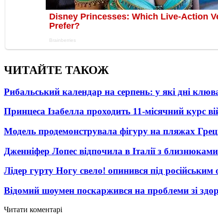
ЧИТАЙТЕ ТАКОЖ
Рибальський календар на серпень: у які дні клю
Принцеса Ізабелла проходить 11-місячний курс ві
Модель продемонструвала фігуру на пляжах Греці
Дженніфер Лопес відпочила в Італії з близнюками
Лідер гурту Ногу свело! опинився під російським 
Відомий шоумен поскаржився на проблеми зі здо
Читати коментарі