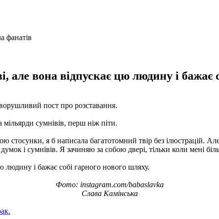
ві, але вона відпускає цю людину і бажає 
 зворушливий пост про розставання.
а мільярди сумнівів, перш ніж піти.
ю стосунки, я б написала багатотомний твір без ілюстрацій. Але 
думок і сумнівів. Я зачиняю за собою двері, тільки коли мені біл
цю людину і бажає собі гарного нового шляху.
Фото: instagram.com/babaslavka
Слава Камінська
ак.