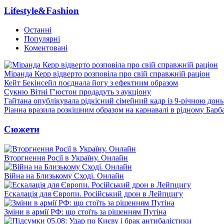
Lifestyle&Fashion
Останні
Популярні
Коментовані
Міранда Керр відверто розповіла про свій справжній раціон
Кейт Бекінсейл поєднала йогу з ефектним образом
Сукню Вітні Г'юстон продадуть з аукціону
Гайтана опублікувала рідкісний сімейний кадр із 9-річною дон
Ріанна вразила розкішним образом на карнавалі в рідному Барб
Сюжети
Вторгнення Росії в Україну. Онлайн
Війна на Близькому Сході. Онлайн
Ескалація для Європи. Російський дрон в Лейпцигу
Зміни в армії РФ: що стоїть за рішенням Путіна