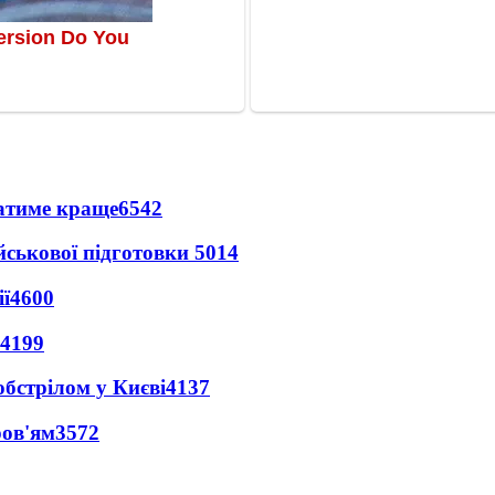
ватиме краще
6542
йськової підготовки
5014
ї
4600
4199
обстрілом у Києві
4137
ров'ям
3572