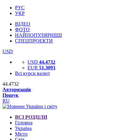
РУС
УКР
ВІДЕО
ФОТО
НАЙПОПУЛЯРНІШІ
СПЕЦПРОЕКТИ
USD
USD
44.4732
EUR
51.3093
Всі курси валют
44.4732
Авторизація
Пошук
RU
ВСІ РОЗДІЛИ
Головна
Україна
Місто
Світ