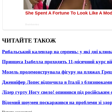
ЧИТАЙТЕ ТАКОЖ
Рибальський календар на серпень: у які дні клю
Принцеса Ізабелла проходить 11-місячний курс ві
Модель продемонструвала фігуру на пляжах Греці
Дженніфер Лопес відпочила в Італії з близнюками
Лідер гурту Ногу свело! опинився під російським 
Відомий шоумен поскаржився на проблеми зі здо