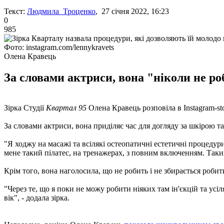
Текст:
Людмила Троценко
, 27 січня 2022, 16:23
0
985
Фото: instagram.com/lennykravets
Олена Кравець
За словами актриси, вона "ніколи не ро
Зірка Студії
Квартал 95
Олена Кравець розповіла в Instagram-sto
За словами актриси, вона приділяє час для догляду за шкірою та
"Я ходжу на масажі та всілякі остеопатичні естетичні процедури,
мене такий пілатес, на тренажерах, з повним включенням. Такий
Крім того, вона наголосила, що не робить і не збирається роби
"Через те, що я поки не можу робити ніяких там ін'єкцій та ус
вік", - додала зірка.