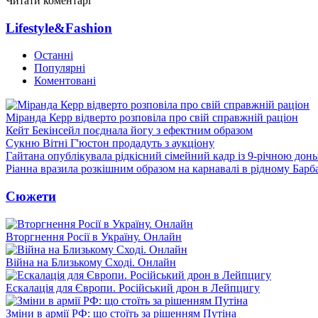
Читати коментарі
Lifestyle&Fashion
Останні
Популярні
Коментовані
Міранда Керр відверто розповіла про свій справжній раціон
Кейт Бекінсейл поєднала йогу з ефектним образом
Сукню Вітні Г'юстон продадуть з аукціону
Гайтана опублікувала рідкісний сімейний кадр із 9-річною дон
Ріанна вразила розкішним образом на карнавалі в рідному Барб
Сюжети
Вторгнення Росії в Україну. Онлайн
Війна на Близькому Сході. Онлайн
Ескалація для Європи. Російський дрон в Лейпцигу
Зміни в армії РФ: що стоїть за рішенням Путіна