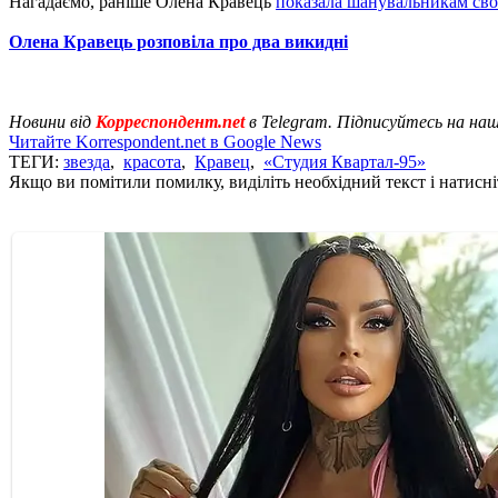
Нагадаємо, раніше Олена Кравець
показала шанувальникам св
Олена Кравець розповіла про два викидні
Новини від
Корреспондент.net
в Telegram. Підписуйтесь на на
Читайте Korrespondent.net в Google News
ТЕГИ:
звезда
,
красота
,
Кравец
,
«Студия Квартал-95»
Якщо ви помітили помилку, виділіть необхідний текст і натисніт