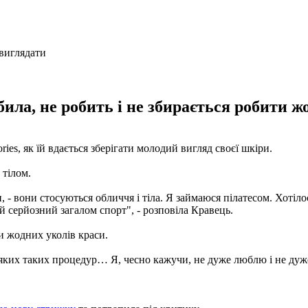
била, не робить і не збирається робити ж
ries, як їй вдається зберігати молодий вигляд своєї шкіри.
 тілом.
 - вони стосуються обличчя і тіла. Я займаюся пілатесом. Хотілося
 серйозний загалом спорт", - розповіла Кравець.
ти жодних уколів краси.
іляких таких процедур… Я, чесно кажучи, не дуже люблю і не дуже