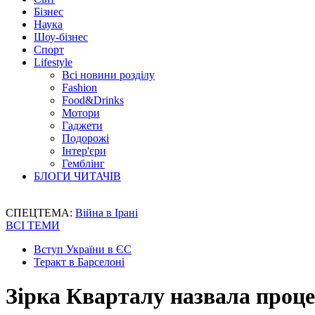
Бізнес
Наука
Шоу-бізнес
Спорт
Lifestyle
Всі новини розділу
Fashion
Food&Drinks
Мотори
Гаджети
Подорожі
Інтер'єри
Гемблінг
БЛОГИ ЧИТАЧІВ
СПЕЦТЕМА:
Війна в Ірані
ВСІ ТЕМИ
Вступ України в ЄС
Теракт в Барселоні
Зірка Кварталу назвала проце