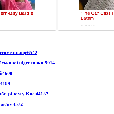
ватиме краще
6542
йськової підготовки
5014
ї
4600
4199
обстрілом у Києві
4137
ров'ям
3572