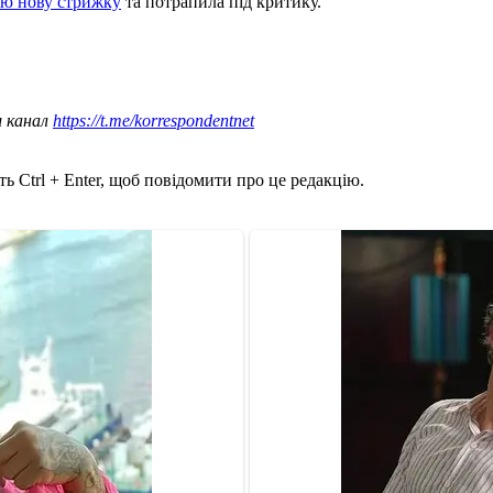
ою нову стрижку
та потрапила під критику.
ш канал
https://t.me/korrespondentnet
ь Ctrl + Enter, щоб повідомити про це редакцію.