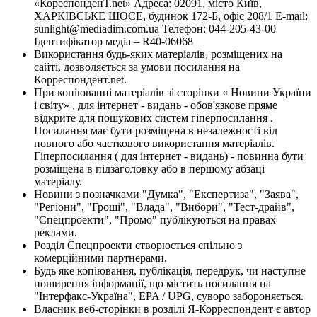
«КореспонденТ.net» Адреса: 02091, місто Київ,
ХАРКІВСЬКЕ ШОСЕ, будинок 172-Б, офіс 208/1 E-mail:
sunlight@mediadim.com.ua
Телефон: 044-205-43-00
Ідентифікатор медіа – R40-06068
Використання будь-яких матеріалів, розміщених на
сайті, дозволяється за умови посилання на
Корреспондент.net.
При копіюванні матеріалів зі сторінки « Новини України
і світу» , для інтернет - видань - обов'язкове пряме
відкрите для пошукових систем гіперпосилання .
Посилання має бути розміщена в незалежності від
повного або часткового використання матеріалів.
Гіперпосилання ( для інтернет - видань) - повинна бути
розміщена в підзаголовку або в першому абзаці
матеріалу.
Новини з позначками "Думка", "Експертиза", "Заява",
"Регіони", "Гроші", "Влада", "Вибори", "Тест-драйв",
"Спецпроекти", "Промо" публікуються на правах
реклами.
Розділ Спецпроекти створюється спільно з
комерційними партнерами.
Будь яке копіювання, публікація, передрук, чи наступне
поширення інформації, що містить посилання на
"Інтерфакс-Україна", EPA / UPG, суворо забороняється.
Власник веб-сторінки в розділі Я-Корреспондент є автор