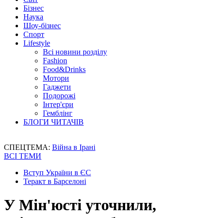
Бізнес
Наука
Шоу-бізнес
Спорт
Lifestyle
Всі новини розділу
Fashion
Food&Drinks
Мотори
Гаджети
Подорожі
Інтер'єри
Гемблінг
БЛОГИ ЧИТАЧІВ
СПЕЦТЕМА:
Війна в Ірані
ВСІ ТЕМИ
Вступ України в ЄС
Теракт в Барселоні
У Мін'юсті уточнили,