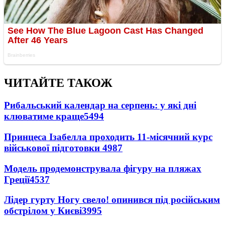
ЧИТАЙТЕ ТАКОЖ
Рибальський календар на серпень: у які дні
клюватиме краще
5494
Принцеса Ізабелла проходить 11-місячний курс
військової підготовки
4987
Модель продемонструвала фігуру на пляжах
Греції
4537
Лідер гурту Ногу свело! опинився під російським
обстрілом у Києві
3995