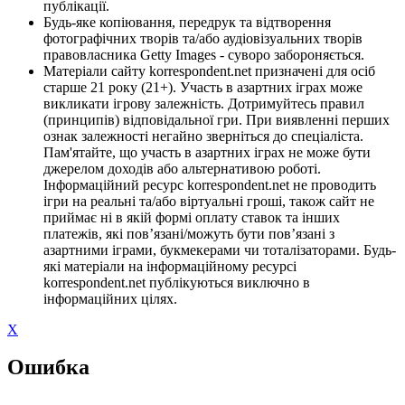
публікації.
Будь-яке копіювання, передрук та відтворення
фотографічних творів та/або аудіовізуальних творів
правовласника Getty Images - суворо забороняється.
Матеріали сайту korrespondent.net призначені для осіб
старше 21 року (21+). Участь в азартних іграх може
викликати ігрову залежність. Дотримуйтесь правил
(принципів) відповідальної гри. При виявленні перших
ознак залежності негайно зверніться до спеціаліста.
Пам'ятайте, що участь в азартних іграх не може бути
джерелом доходів або альтернативою роботі.
Інформаційний ресурс korrespondent.net не проводить
ігри на реальні та/або віртуальні гроші, також сайт не
приймає ні в якій формі оплату ставок та інших
платежів, які пов’язані/можуть бути пов’язані з
азартними іграми, букмекерами чи тоталізаторами. Будь-
які матеріали на інформаційному ресурсі
korrespondent.net публікуються виключно в
інформаційних цілях.
X
Ошибка