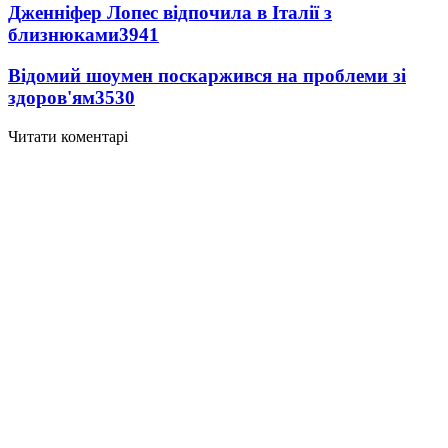
Дженніфер Лопес відпочила в Італії з
близнюками
3941
Відомий шоумен поскаржився на проблеми зі
здоров'ям
3530
Читати коментарі