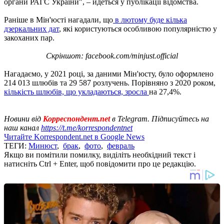
органи РАГС України", – йдеться у публікації відомства.
Раніше в Мін'юсті нагадали, що
в лютому буде кілька
дзеркальних дат
, які користуються особливою популярністю у
закоханих пар.
Скріншот: facebook.com/minjust.official
Нагадаємо, у 2021 році, за даними Мін'юсту, було оформлено
214 013 шлюбів та 29 587 розлучень. Порівняно з 2020 роком,
кількість шлюбів, що укладаються, зросла
на 27,4%.
Новини від
Корреспондент.net
в Telegram. Підписуйтесь на
наш канал
https://t.me/korrespondentnet
Читайте Korrespondent.net в Google News
ТЕГИ:
Минюст
,
брак
,
фото
,
февраль
Якщо ви помітили помилку, виділіть необхідний текст і
натисніть Ctrl + Enter, щоб повідомити про це редакцію.