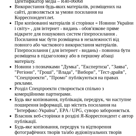
Ідентифікатор медіа – R40-06068
Використання будь-яких матеріалів, розміщених на
сайті, дозволяється за умови посилання на
Корреспондент.net.
При копіюванні матеріалів зі сторінки « Новини України
і світу» , для інтернет - видань - обов'язкове пряме
відкрите для пошукових систем гіперпосилання .
Посилання має бути розміщена в незалежності від
повного або часткового використання матеріалів.
Гіперпосилання ( для інтернет - видань) - повинна бути
розміщена в підзаголовку або в першому абзаці
матеріалу.
Новини з позначками "Думка", "Експертиза", "Заява",
"Регіони", "Гроші", "Влада", "Вибори", "Тест-драйв",
"Спецпроекти", "Промо" публікуються на правах
реклами.
Розділ Спецпроекти створюється спільно з
комерційними партнерами.
Будь яке копіювання, публікація, передрук, чи наступне
поширення інформації, що містить посилання на
"Інтерфакс-Україна", EPA / UPG, суворо забороняється.
Власник веб-сторінки в розділі Я-Корреспондент є автор
публікації.
Будь-яке копіювання, передрук та відтворення
фотографічних творів та/або аудіовізуальних творів