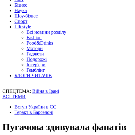
Бізнес
Наука
Шоу-бізнес
Спорт
Lifestyle
Всі новини розділу
Fashion
Food&Drinks
Мотори
Гаджети
Подорожі
Інтер'єри
Гемблінг
БЛОГИ ЧИТАЧІВ
СПЕЦТЕМА:
Війна в Ірані
ВСІ ТЕМИ
Вступ України в ЄС
Теракт в Барселоні
Пугачова здивувала фанатів