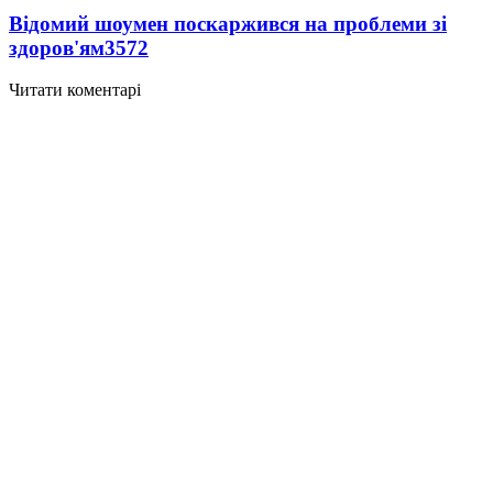
Відомий шоумен поскаржився на проблеми зі
здоров'ям
3572
Читати коментарі