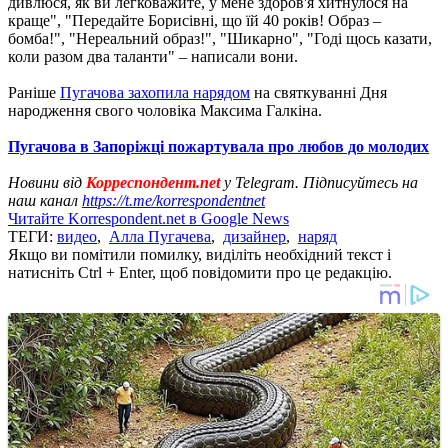
дивлюся, як ви легковажите, у мене здоров'я хитнулося на
краще", "Передайте Борисівні, що їй 40 років! Образ –
бомба!", "Нереальний образ!", "Шикарно", "Годі щось казати,
коли разом два таланти" – написали вони.
Раніше
Пугачова захопила нарядом
на святкуванні Дня
народження свого чоловіка Максима Галкіна.
Пугачова в Запоріжці пожартувала про любов до молодих
Новини від
Корреспондент.net
у Telegram. Підписуйтесь на
наш канал
https://t.me/korrespondentnet
Читайте Korrespondent.net в Google News
ТЕГИ:
видео
,
Алла Пугачева
,
дизайнер
,
наряд
Якщо ви помітили помилку, виділіть необхідний текст і
натисніть Ctrl + Enter, щоб повідомити про це редакцію.