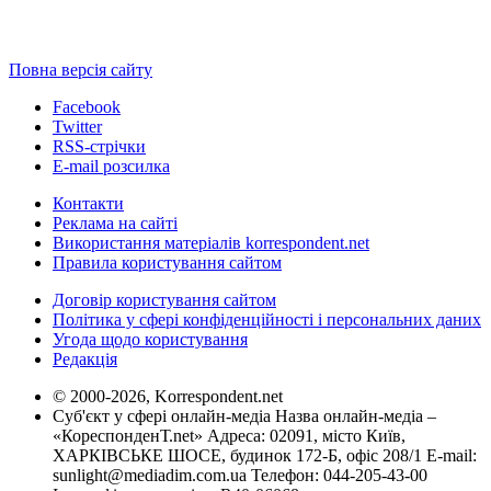
Повна версія сайту
Facebook
Twitter
RSS-стрічки
E-mail розсилка
Контакти
Реклама на сайті
Використання матеріалів korrespondent.net
Правила користування сайтом
Договір користування сайтом
Політика у сфері конфіденційності і персональних даних
Угода щодо користування
Редакція
© 2000-2026, Korrespondent.net
Суб'єкт у сфері онлайн-медіа Назва онлайн-медіа –
«КореспонденТ.net» Адреса: 02091, місто Київ,
ХАРКІВСЬКЕ ШОСЕ, будинок 172-Б, офіс 208/1 E-mail:
sunlight@mediadim.com.ua
Телефон: 044-205-43-00