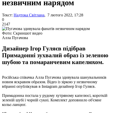
незвичним нарядом
Текст:
Надтока Світлана
, 7 лютого 2022, 17:28
0
2147
Фото: Скриншот видео
Алла Пугачова
Дизайнер Ігор Гуляєв підібрав
Примадонні зухвалий образ із зеленою
шубою та помаранчевим капелюхом.
Російська співачка Алла Пугачова здивувала шанувальників
новим яскравим образом. Відео із зіркою у незвичному
вбранні опублікував в Instagram дизайнер Ігор Гуляєв.
Примадонна постала у рудому хутряному капелюсі, короткій
зеленій шубі і чорній сукні. Комплект доповнило об'ємне
кольє-ланцюг.