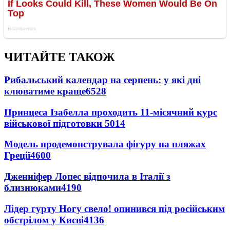
ЧИТАЙТЕ ТАКОЖ
Рибальський календар на серпень: у які дні
клюватиме краще
6528
Принцеса Ізабелла проходить 11-місячний курс
військової підготовки
5014
Модель продемонструвала фігуру на пляжах
Греції
4600
Дженніфер Лопес відпочила в Італії з
близнюками
4190
Лідер гурту Ногу свело! опинився під російським
обстрілом у Києві
4136