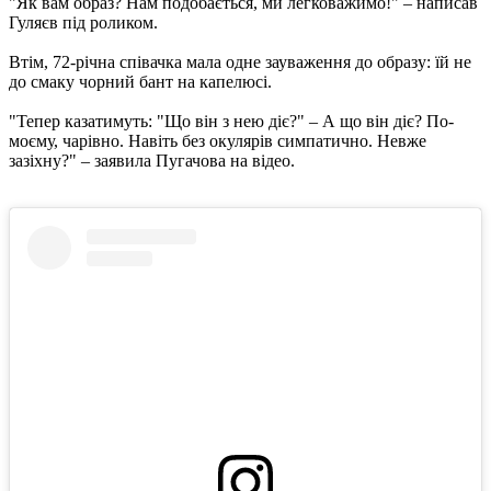
"Як вам образ? Нам подобається, ми легковажимо!" – написав
Гуляєв під роликом.
Втім, 72-річна співачка мала одне зауваження до образу: їй не
до смаку чорний бант на капелюсі.
"Тепер казатимуть: "Що він з нею діє?" – А що він діє? По-
моєму, чарівно. Навіть без окулярів симпатично. Невже
зазіхну?" – заявила Пугачова на відео.