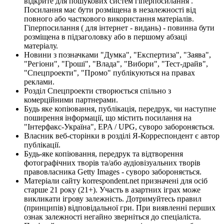
відкрите для пошукових систем гіперпосилання .
Посилання має бути розміщена в незалежності від
повного або часткового використання матеріалів.
Гіперпосилання ( для інтернет - видань) - повинна бути
розміщена в підзаголовку або в першому абзаці
матеріалу.
Новини з позначками "Думка", "Експертиза", "Заява",
"Регіони", "Гроші", "Влада", "Вибори", "Тест-драйв",
"Спецпроекти", "Промо" публікуються на правах
реклами.
Розділ Спецпроекти створюється спільно з
комерційними партнерами.
Будь яке копіювання, публікація, передрук, чи наступне
поширення інформації, що містить посилання на
"Інтерфакс-Україна", EPA / UPG, суворо забороняється.
Власник веб-сторінки в розділі Я-Корреспондент є автор
публікації.
Будь-яке копіювання, передрук та відтворення
фотографічних творів та/або аудіовізуальних творів
правовласника Getty Images - суворо забороняється.
Матеріали сайту korrespondent.net призначені для осіб
старше 21 року (21+). Участь в азартних іграх може
викликати ігрову залежність. Дотримуйтесь правил
(принципів) відповідальної гри. При виявленні перших
ознак залежності негайно зверніться до спеціаліста.