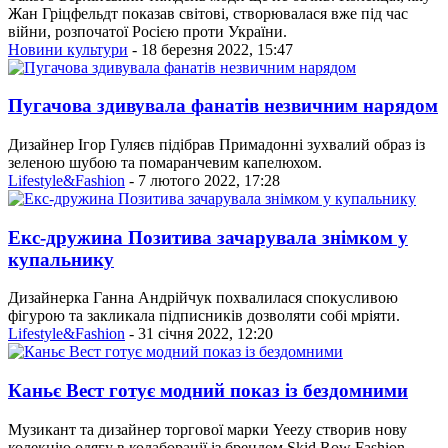
Жан Гріцфельдт показав світові, створювалася вже під час
війни, розпочатої Росією проти України.
Новини культури
- 18 березня 2022, 15:47
Пугачова здивувала фанатів незвичним нарядом
Дизайнер Ігор Гуляєв підібрав Примадонні зухвалий образ із
зеленою шубою та помаранчевим капелюхом.
Lifestyle&Fashion
- 7 лютого 2022, 17:28
Екс-дружина Позитива зачарувала знімком у
купальнику
Дизайнерка Ганна Андрійчук похвалилася спокусливою
фігурою та закликала підписників дозволяти собі мріяти.
Lifestyle&Fashion
- 31 січня 2022, 12:20
Каньє Вест готує модний показ із бездомними
Музикант та дизайнер торгової марки Yeezy створив нову
колекцію одягу в колаборації із брендом Skid Row Fashion