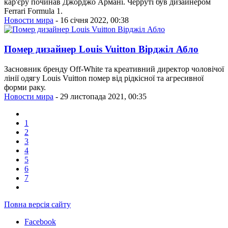
кар'єру починав Джорджо Армані. Черруті був дизайнером
Ferrari Formula 1.
Новости мира
- 16 січня 2022, 00:38
Помер дизайнер Louis Vuitton Вірджіл Абло
Засновник бренду Off-White та креативний директор чоловічої
лінії одягу Louis Vuitton помер від рідкісної та агресивної
форми раку.
Новости мира
- 29 листопада 2021, 00:35
1
2
3
4
5
6
7
Повна версія сайту
Facebook