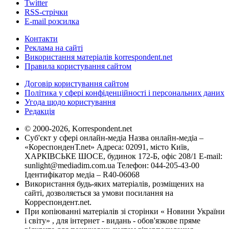
Twitter
RSS-стрічки
E-mail розсилка
Контакти
Реклама на сайті
Використання матеріалів korrespondent.net
Правила користування сайтом
Договір користування сайтом
Політика у сфері конфіденційності і персональних даних
Угода щодо користування
Редакція
© 2000-2026, Korrespondent.net
Суб'єкт у сфері онлайн-медіа Назва онлайн-медіа –
«КореспонденТ.net» Адреса: 02091, місто Київ,
ХАРКІВСЬКЕ ШОСЕ, будинок 172-Б, офіс 208/1 E-mail:
sunlight@mediadim.com.ua
Телефон: 044-205-43-00
Ідентифікатор медіа – R40-06068
Використання будь-яких матеріалів, розміщених на
сайті, дозволяється за умови посилання на
Корреспондент.net.
При копіюванні матеріалів зі сторінки « Новини України
і світу» , для інтернет - видань - обов'язкове пряме