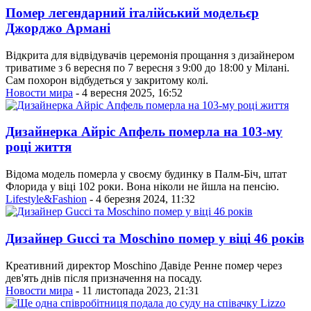
Помер легендарний італійський модельєр
Джорджо Армані
Відкрита для відвідувачів церемонія прощання з дизайнером
триватиме з 6 вересня по 7 вересня з 9:00 до 18:00 у Мілані.
Сам похорон відбудеться у закритому колі.
Новости мира
- 4 вересня 2025, 16:52
Дизайнерка Айріс Апфель померла на 103-му
році життя
Відома модель померла у своєму будинку в Палм-Біч, штат
Флорида у віці 102 роки. Вона ніколи не йшла на пенсію.
Lifestyle&Fashion
- 4 березня 2024, 11:32
Дизайнер Gucci та Moschino помер у віці 46 років
Креативний директор Moschino Давіде Ренне помер через
дев'ять днів після призначення на посаду.
Новости мира
- 11 листопада 2023, 21:31