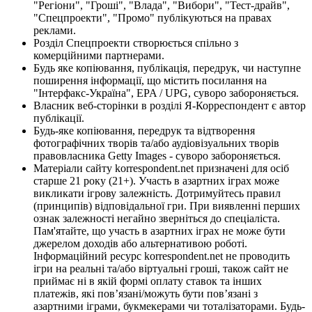
"Регіони", "Гроші", "Влада", "Вибори", "Тест-драйв",
"Спецпроекти", "Промо" публікуються на правах
реклами.
Розділ Спецпроекти створюється спільно з
комерційними партнерами.
Будь яке копіювання, публікація, передрук, чи наступне
поширення інформації, що містить посилання на
"Інтерфакс-Україна", EPA / UPG, суворо забороняється.
Власник веб-сторінки в розділі Я-Корреспондент є автор
публікації.
Будь-яке копіювання, передрук та відтворення
фотографічних творів та/або аудіовізуальних творів
правовласника Getty Images - суворо забороняється.
Матеріали сайту korrespondent.net призначені для осіб
старше 21 року (21+). Участь в азартних іграх може
викликати ігрову залежність. Дотримуйтесь правил
(принципів) відповідальної гри. При виявленні перших
ознак залежності негайно зверніться до спеціаліста.
Пам'ятайте, що участь в азартних іграх не може бути
джерелом доходів або альтернативою роботі.
Інформаційний ресурс korrespondent.net не проводить
ігри на реальні та/або віртуальні гроші, також сайт не
приймає ні в якій формі оплату ставок та інших
платежів, які пов’язані/можуть бути пов’язані з
азартними іграми, букмекерами чи тоталізаторами. Будь-