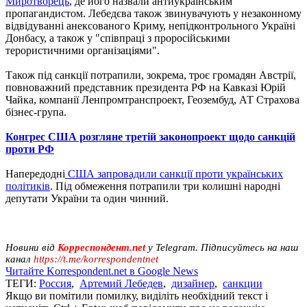
Миротворець
, де його назвали антиукраїнським
пропагандистом. Лебедєва також звинувачують у незаконному
відвідуванні анексованого Криму, непідконтрольного Україні
Донбасу, а також у "співпраці з проросійськими
терористичними організаціями".
Також під санкції потрапили, зокрема, троє громадян Австрії,
повноважний представник президента РФ на Кавказі Юрій
Чайка, компанії Ленпромтранспроект, Геозембуд, АТ Страхова
бізнес-група.
Конгрес США розгляне третій законопроект щодо санкцій
проти РФ
Напередодні
США запровадили санкції проти українських
політиків
. Під обмеження потрапили три колишні народні
депутати України та один чинний.
Новини від
Корреспондент.net
у Telegram. Підписуйтесь на наш
канал
https://t.me/korrespondentnet
Читайте Korrespondent.net в Google News
ТЕГИ:
Россия
,
Артемий Лебедев
,
дизайнер
,
санкции
Якщо ви помітили помилку, виділіть необхідний текст і