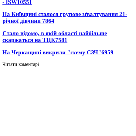
- ISW
10551
На Київщині сталося групове зґвалтування 21-
річної дівчини
7864
Стало відомо, в якій області найбільше
скаржаться на ТЦК
7581
На Черкащині викрили "схему СЗЧ"
6959
Читати коментарі