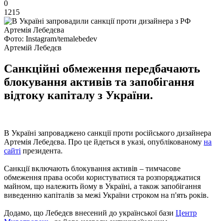
0
1215
Фото: Instagram/temalebedev
Артемій Лебедєв
Санкційні обмеження передбачають
блокування активів та запобігання
відтоку капіталу з України.
В Україні запроваджено санкції проти російського дизайнера
Артемія Лебедєва. Про це йдеться в указі, опублікованому
на
сайті
президента.
Санкції включають блокування активів – тимчасове
обмеження права особи користуватися та розпоряджатися
майном, що належить йому в Україні, а також запобігання
виведенню капіталів за межі України строком на п'ять років.
Додамо, що Лебедєв внесений до української бази
Центр