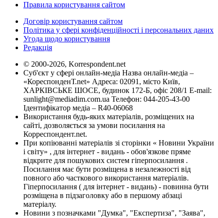
Правила користування сайтом
Договір користування сайтом
Політика у сфері конфіденційності і персональних даних
Угода щодо користування
Редакція
© 2000-2026, Korrespondent.net
Суб'єкт у сфері онлайн-медіа Назва онлайн-медіа –
«КореспонденТ.net» Адреса: 02091, місто Київ,
ХАРКІВСЬКЕ ШОСЕ, будинок 172-Б, офіс 208/1 E-mail:
sunlight@mediadim.com.ua
Телефон: 044-205-43-00
Ідентифікатор медіа – R40-06068
Використання будь-яких матеріалів, розміщених на
сайті, дозволяється за умови посилання на
Корреспондент.net.
При копіюванні матеріалів зі сторінки « Новини України
і світу» , для інтернет - видань - обов'язкове пряме
відкрите для пошукових систем гіперпосилання .
Посилання має бути розміщена в незалежності від
повного або часткового використання матеріалів.
Гіперпосилання ( для інтернет - видань) - повинна бути
розміщена в підзаголовку або в першому абзаці
матеріалу.
Новини з позначками "Думка", "Експертиза", "Заява",