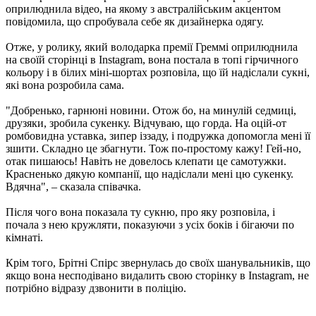
оприлюднила відео, на якому з австралійським акцентом
повідомила, що спробувала себе як дизайнерка одягу.
Отже, у ролику, який володарка премії Греммі оприлюднила
на своїй сторінці в Instagram, вона постала в топі гірчичного
кольору і в білих міні-шортах розповіла, що їй надіслали сукні,
які вона розробила сама.
"Добренько, гарнюні новини. Отож бо, на минулій седмиці,
друзяки, зробила сукенку. Відчуваю, що горда. На оцій-от
ромбовидна уставка, зипер іззаду, і подружка допомогла мені її
зшити. Складно це збагнути. Тож по-простому кажу! Гей-но,
отак пишаюсь! Навіть не довелось клепати це самотужки.
Красненько дякую компанії, що надіслали мені цю сукенку.
Вдячна", – сказала співачка.
Після чого вона показала ту сукню, про яку розповіла, і
почала з нею кружляти, показуючи з усіх боків і бігаючи по
кімнаті.
Крім того, Брітні Спірс звернулась до своїх шанувальників, що
якщо вона несподівано видалить свою сторінку в Instagram, не
потрібно відразу дзвонити в поліцію.