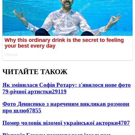
ЧИТАЙТЕ ТАКОЖ
Як змінилася Софія Ротару: з'явилося нове фото
79-річної артистки
29119
Фото Денисенко з нареченим викликав розмови
про шлюб
7855
Помер чоловік відомої української акторки
4707