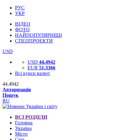
РУС
УКР
ВІДЕО
ФОТО
НАЙПОПУЛЯРНІШІ
СПЕЦПРОЕКТИ
USD
USD
44.4942
EUR
51.3366
Всі курси валют
44.4942
Авторизація
Пошук
RU
ВСІ РОЗДІЛИ
Головна
Україна
Місто
Світ