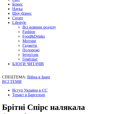
Бізнес
Наука
Шоу-бізнес
Спорт
Lifestyle
Всі новини розділу
Fashion
Food&Drinks
Мотори
Гаджети
Подорожі
Інтер'єри
Гемблінг
БЛОГИ ЧИТАЧІВ
СПЕЦТЕМА:
Війна в Ірані
ВСІ ТЕМИ
Вступ України в ЄС
Теракт в Барселоні
Брітні Спірс налякала