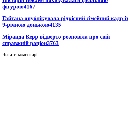
Вікторія Бекхем похизувалася ідеальною
фігурою
4167
Гайтана опублікувала рідкісний сімейний кадр із
9-річною донькою
4135
Міранда Керр відверто розповіла про свій
справжній раціон
3763
Читати коментарі