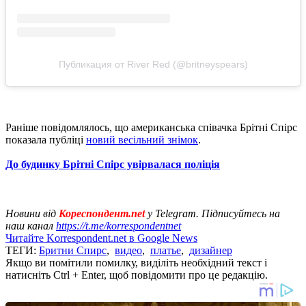
Публикация от River Red (@britneyspears)
Раніше повідомлялось, що американська співачка Брітні Спірс
показала публіці
новий весільний знімок
.
До будинку Брітні Спірс увірвалася поліція
Новини від
Кореспондент.net
у Telegram. Підписуйтесь на
наш канал
https://t.me/korrespondentnet
Читайте Korrespondent.net в Google News
ТЕГИ:
Бритни Спирс
,
видео
,
платье
,
дизайнер
Якщо ви помітили помилку, виділіть необхідний текст і
натисніть Ctrl + Enter, щоб повідомити про це редакцію.