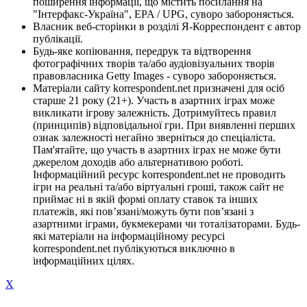
поширення інформації, що містить посилання на
"Інтерфакс-Україна", EPA / UPG, суворо забороняється.
Власник веб-сторінки в розділі Я-Корреспондент є автор
публікації.
Будь-яке копіювання, передрук та відтворення
фотографічних творів та/або аудіовізуальних творів
правовласника Getty Images - суворо забороняється.
Матеріали сайту korrespondent.net призначені для осіб
старше 21 року (21+). Участь в азартних іграх може
викликати ігрову залежність. Дотримуйтесь правил
(принципів) відповідальної гри. При виявленні перших
ознак залежності негайно зверніться до спеціаліста.
Пам'ятайте, що участь в азартних іграх не може бути
джерелом доходів або альтернативою роботі.
Інформаційний ресурс korrespondent.net не проводить
ігри на реальні та/або віртуальні гроші, також сайт не
приймає ні в якій формі оплату ставок та інших
платежів, які пов’язані/можуть бути пов’язані з
азартними іграми, букмекерами чи тоталізаторами. Будь-
які матеріали на інформаційному ресурсі
korrespondent.net публікуються виключно в
інформаційних цілях.
X