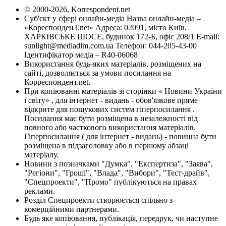
© 2000-2026, Korrespondent.net
Суб'єкт у сфері онлайн-медіа Назва онлайн-медіа –
«КореспонденТ.net» Адреса: 02091, місто Київ,
ХАРКІВСЬКЕ ШОСЕ, будинок 172-Б, офіс 208/1 E-mail:
sunlight@mediadim.com.ua
Телефон: 044-205-43-00
Ідентифікатор медіа – R40-06068
Використання будь-яких матеріалів, розміщених на
сайті, дозволяється за умови посилання на
Корреспондент.net.
При копіюванні матеріалів зі сторінки « Новини України
і світу» , для інтернет - видань - обов'язкове пряме
відкрите для пошукових систем гіперпосилання .
Посилання має бути розміщена в незалежності від
повного або часткового використання матеріалів.
Гіперпосилання ( для інтернет - видань) - повинна бути
розміщена в підзаголовку або в першому абзаці
матеріалу.
Новини з позначками "Думка", "Експертиза", "Заява",
"Регіони", "Гроші", "Влада", "Вибори", "Тест-драйв",
"Спецпроекти", "Промо" публікуються на правах
реклами.
Розділ Спецпроекти створюється спільно з
комерційними партнерами.
Будь яке копіювання, публікація, передрук, чи наступне