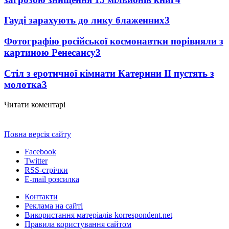
Гауді зарахують до лику блаженних
3
Фотографію російської космонавтки порівняли з
картиною Ренесансу
3
Стіл з еротичної кімнати Катерини II пустять з
молотка
3
Читати коментарі
Повна версія сайту
Facebook
Twitter
RSS-стрічки
E-mail розсилка
Контакти
Реклама на сайті
Використання матеріалів korrespondent.net
Правила користування сайтом