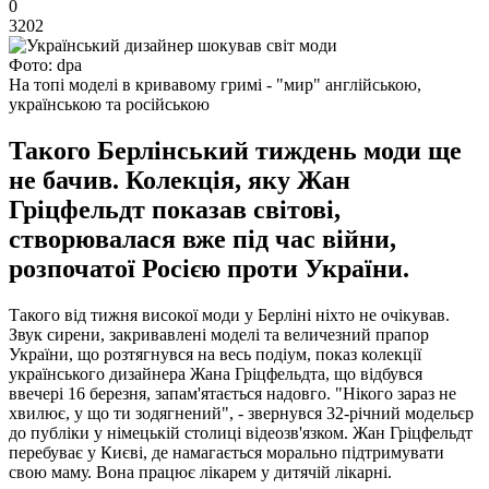
0
3202
Фото: dpa
На топі моделі в кривавому гримі - "мир" англійською,
українською та російською
Такого Берлінський тиждень моди ще
не бачив. Колекція, яку Жан
Гріцфельдт показав світові,
створювалася вже під час війни,
розпочатої Росією проти України.
Такого від тижня високої моди у Берліні ніхто не очікував.
Звук сирени, закривавлені моделі та величезний прапор
України, що розтягнувся на весь подіум, показ колекції
українського дизайнера Жана Гріцфельдта, що відбувся
ввечері 16 березня, запам'ятається надовго. "Нікого зараз не
хвилює, у що ти зодягнений", - звернувся 32-річний модельєр
до публіки у німецькій столиці відеозв'язком. Жан Гріцфельдт
перебуває у Києві, де намагається морально підтримувати
свою маму. Вона працює лікарем у дитячій лікарні.