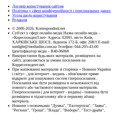
Договір користування сайтом
Політика у сфері конфіденційності і персональних даних
Угода щодо користування
Редакція
© 2000-2026, Korrespondent.net
Суб'єкт у сфері онлайн-медіа Назва онлайн-медіа –
«КореспонденТ.net» Адреса: 02091, місто Київ,
ХАРКІВСЬКЕ ШОСЕ, будинок 172-Б, офіс 208/1 E-mail:
sunlight@mediadim.com.ua
Телефон: 044-205-43-00
Ідентифікатор медіа – R40-06068
Використання будь-яких матеріалів, розміщених на
сайті, дозволяється за умови посилання на
Корреспондент.net.
При копіюванні матеріалів зі сторінки « Новини України
і світу» , для інтернет - видань - обов'язкове пряме
відкрите для пошукових систем гіперпосилання .
Посилання має бути розміщена в незалежності від
повного або часткового використання матеріалів.
Гіперпосилання ( для інтернет - видань) - повинна бути
розміщена в підзаголовку або в першому абзаці
матеріалу.
Новини з позначками "Думка", "Експертиза", "Заява",
"Регіони", "Гроші", "Влада", "Вибори", "Тест-драйв",