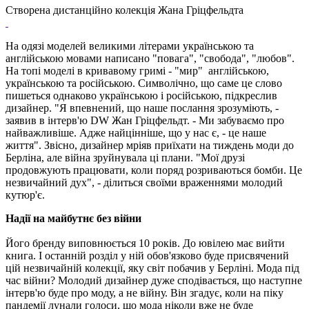
Створена дистанційно колекція Жана Гріцфельдта
На одязі моделей великими літерами українською та
англійською мовами написано "повага", "свобода", "любов".
На топі моделі в кривавому гримі - "мир" англійською,
українською та російською. Символічно, що саме це слово
пишеться однаково українською і російською, підкреслив
дизайнер. "Я впевнений, що наше послання зрозуміють, -
заявив в інтерв'ю DW Жан Гріцфельдт. - Ми забуваємо про
найважливіше. Адже найцінніше, що у нас є, - це наше
життя". Звісно, дизайнер мріяв приїхати на тиждень моди до
Берліна, але війна зруйнувала ці плани. "Мої друзі
продовжують працювати, коли поряд розриваються бомби. Це
незвичайний дух", - ділиться своїми враженнями молодий
кутюр'є.
Надії на майбутнє без війни
Його бренду виповнюється 10 років. До ювілею має вийти
книга. І останній розділ у ній обов'язково буде присвячений
цій незвичайній колекції, яку світ побачив у Берліні. Мода під
час війни? Молодий дизайнер дуже сподівається, що наступне
інтерв'ю буде про моду, а не війну. Він згадує, коли на піку
пандемії лунали голоси, що мода ніколи вже не буде