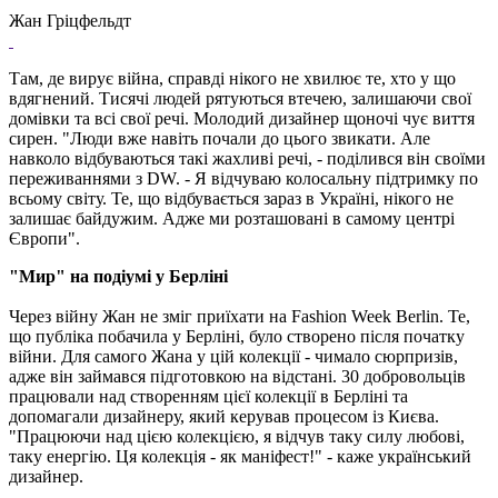
Жан Гріцфельдт
Там, де вирує війна, справді нікого не хвилює те, хто у що
вдягнений. Тисячі людей рятуються втечею, залишаючи свої
домівки та всі свої речі. Молодий дизайнер щоночі чує виття
сирен. "Люди вже навіть почали до цього звикати. Але
навколо відбуваються такі жахливі речі, - поділився він своїми
переживаннями з DW. - Я відчуваю колосальну підтримку по
всьому світу. Те, що відбувається зараз в Україні, нікого не
залишає байдужим. Адже ми розташовані в самому центрі
Європи".
"Мир" на подіумі у Берліні
Через війну Жан не зміг приїхати на Fashion Week Berlin. Те,
що публіка побачила у Берліні, було створено після початку
війни. Для самого Жана у цій колекції - чимало сюрпризів,
адже він займався підготовкою на відстані. 30 добровольців
працювали над створенням цієї колекції в Берліні та
допомагали дизайнеру, який керував процесом із Києва.
"Працюючи над цією колекцією, я відчув таку силу любові,
таку енергію. Ця колекція - як маніфест!" - каже український
дизайнер.