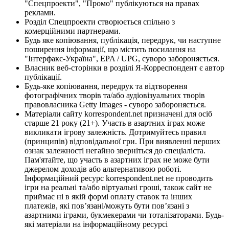
"Спецпроекти", "Промо" публікуються на правах
реклами.
Розділ Спецпроекти створюється спільно з
комерційними партнерами.
Будь яке копіювання, публікація, передрук, чи наступне
поширення інформації, що містить посилання на
"Інтерфакс-Україна", EPA / UPG, суворо забороняється.
Власник веб-сторінки в розділі Я-Корреспондент є автор
публікації.
Будь-яке копіювання, передрук та відтворення
фотографічних творів та/або аудіовізуальних творів
правовласника Getty Images - суворо забороняється.
Матеріали сайту korrespondent.net призначені для осіб
старше 21 року (21+). Участь в азартних іграх може
викликати ігрову залежність. Дотримуйтесь правил
(принципів) відповідальної гри. При виявленні перших
ознак залежності негайно зверніться до спеціаліста.
Пам'ятайте, що участь в азартних іграх не може бути
джерелом доходів або альтернативою роботі.
Інформаційний ресурс korrespondent.net не проводить
ігри на реальні та/або віртуальні гроші, також сайт не
приймає ні в якій формі оплату ставок та інших
платежів, які пов’язані/можуть бути пов’язані з
азартними іграми, букмекерами чи тоталізаторами. Будь-
які матеріали на інформаційному ресурсі