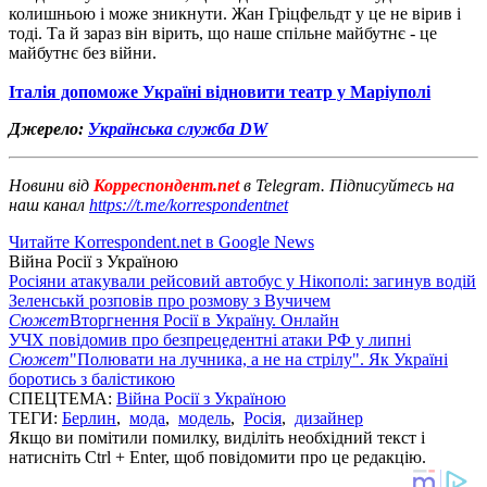
колишньою і може зникнути. Жан Гріцфельдт у це не вірив і
тоді. Та й зараз він вірить, що наше спільне майбутнє - це
майбутнє без війни.
Італія допоможе Україні відновити театр у Маріуполі
Джерело:
Українська служба DW
Новини від
Корреспондент.net
в Telegram. Підписуйтесь на
наш канал
https://t.me/korrespondentnet
Читайте Korrespondent.net в Google News
Війна Росії з Україною
Росіяни атакували рейсовий автобус у Нікополі: загинув водій
Зеленськй розповів про розмову з Вучичем
Сюжет
Вторгнення Росії в Україну. Онлайн
УЧХ повідомив про безпрецедентні атаки РФ у липні
Сюжет
"Полювати на лучника, а не на стрілу". Як Україні
боротись з балістикою
СПЕЦТЕМА:
Війна Росії з Україною
ТЕГИ:
Берлин
,
мода
,
модель
,
Росія
,
дизайнер
Якщо ви помітили помилку, виділіть необхідний текст і
натисніть Ctrl + Enter, щоб повідомити про це редакцію.