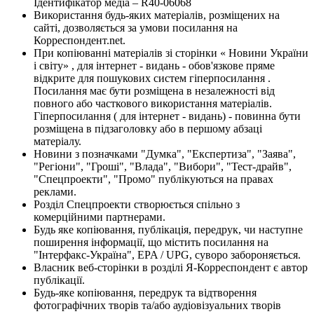
Ідентифікатор медіа – R40-06068
Використання будь-яких матеріалів, розміщених на
сайті, дозволяється за умови посилання на
Корреспондент.net.
При копіюванні матеріалів зі сторінки « Новини України
і світу» , для інтернет - видань - обов'язкове пряме
відкрите для пошукових систем гіперпосилання .
Посилання має бути розміщена в незалежності від
повного або часткового використання матеріалів.
Гіперпосилання ( для інтернет - видань) - повинна бути
розміщена в підзаголовку або в першому абзаці
матеріалу.
Новини з позначками "Думка", "Експертиза", "Заява",
"Регіони", "Гроші", "Влада", "Вибори", "Тест-драйв",
"Спецпроекти", "Промо" публікуються на правах
реклами.
Розділ Спецпроекти створюється спільно з
комерційними партнерами.
Будь яке копіювання, публікація, передрук, чи наступне
поширення інформації, що містить посилання на
"Інтерфакс-Україна", EPA / UPG, суворо забороняється.
Власник веб-сторінки в розділі Я-Корреспондент є автор
публікації.
Будь-яке копіювання, передрук та відтворення
фотографічних творів та/або аудіовізуальних творів