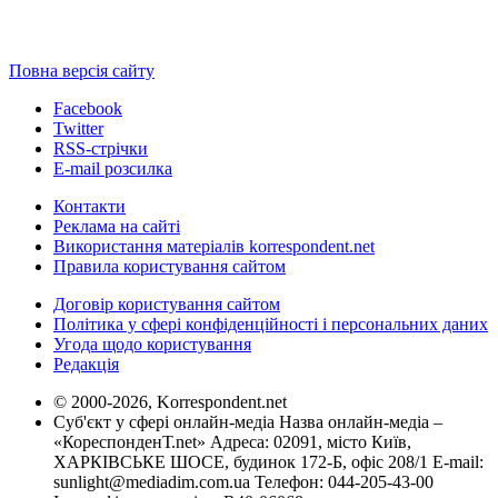
Повна версія сайту
Facebook
Twitter
RSS-стрічки
E-mail розсилка
Контакти
Реклама на сайті
Використання матеріалів korrespondent.net
Правила користування сайтом
Договір користування сайтом
Політика у сфері конфіденційності і персональних даних
Угода щодо користування
Редакція
© 2000-2026, Korrespondent.net
Суб'єкт у сфері онлайн-медіа Назва онлайн-медіа –
«КореспонденТ.net» Адреса: 02091, місто Київ,
ХАРКІВСЬКЕ ШОСЕ, будинок 172-Б, офіс 208/1 E-mail:
sunlight@mediadim.com.ua
Телефон: 044-205-43-00