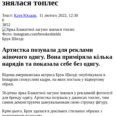
знялася топлес
Текст:
Катя Юськів
, 11 лютого 2022, 12:30
0
3852
Фото: instagram.com/brookeshields
Брук Шилдс
Артистка позувала для реклами
жіночого одягу. Вона приміряла кілька
нарядів та показала себе без одягу.
Відома американська актриса Брук Шилдс опублікувала в
Instagram спокусливі кадри, на яких постала у відвертому
образі.
56-річна зірка Блакитної лагуни знялася у рекламній фотосесії
для бренду одягу. Артистка позувала у джинсах топлес, тим
самим демонструючи шанувальникам свою струнку фігуру.
Крім цього, Брук здалася в декількох стильних образах з
розпущеним волоссям.