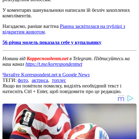
У коментарях шанувальники написали їй безліч захоплених
компліментів.
Нагадаємо, раніше вагітна
Ріанна засвітилася на публіці з
відкритим животом
.
56-річна модель показала себе у купальнику
Новини від
Корреспондент.net
в Telegram. Підписуйтесь на
наш канал
https://t.me/korrespondentnet
Читайте Korrespondent.net в Google News
ТЕГИ:
фото
,
актриса
,
топлес
Якщо ви помітили помилку, виділіть необхідний текст і
натисніть Ctrl + Enter, щоб повідомити про це редакцію.