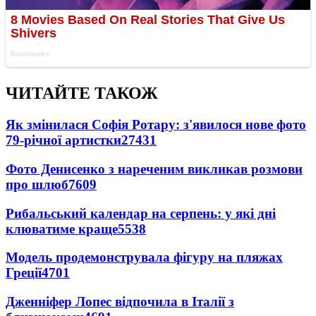
ЧИТАЙТЕ ТАКОЖ
Як змінилася Софія Ротару: з'явилося нове фото
79-річної артистки
27431
Фото Денисенко з нареченим викликав розмови
про шлюб
7609
Рибальський календар на серпень: у які дні
клюватиме краще
5538
Модель продемонструвала фігуру на пляжах
Греції
4701
Дженніфер Лопес відпочила в Італії з