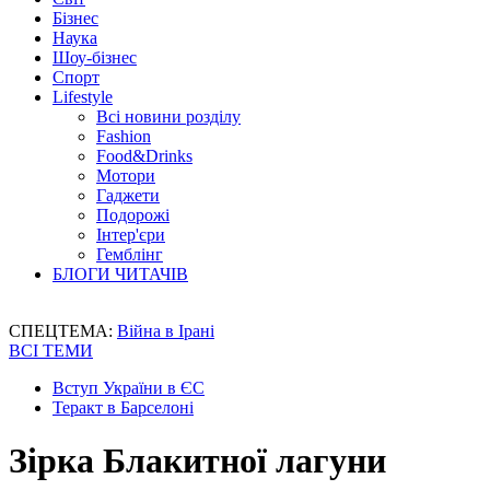
Бізнес
Наука
Шоу-бізнес
Спорт
Lifestyle
Всі новини розділу
Fashion
Food&Drinks
Мотори
Гаджети
Подорожі
Інтер'єри
Гемблінг
БЛОГИ ЧИТАЧІВ
СПЕЦТЕМА:
Війна в Ірані
ВСІ ТЕМИ
Вступ України в ЄС
Теракт в Барселоні
Зірка Блакитної лагуни