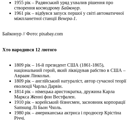
1955 рік – Радянський уряд ухвалив рішення про
створення космодрому
Байконур
.
1961 рік – відбувся запуск першої у світі автоматичної
міжпланетної станції
Венера-1
.
Байконур // Фото: pixabay.com
Хто народився 12 лютого
1809 рік – 16-й президент США (1861-1865),
національний герой, який ліквідував рабство в США –
Авраам Лінкольн.
1809 рік – англійський натураліст, автор сучасної теорії
еволюції Чарльз Дарвін.
1814 рік – німецька аристократка, дружина Карла
Маркса Женні фон Вестфален.
1910 рік – корейський бізнесмен, засновник корпорації
Samsung Лі Бьон Чхоль.
1980 рік – американська актриса і продюсер Крістіна
Річчі.