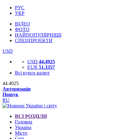
РУС
УКР
ВІДЕО
ФОТО
НАЙПОПУЛЯРНІШІ
СПЕЦПРОЕКТИ
USD
USD
44.4925
EUR
51.3357
Всі курси валют
44.4925
Авторизація
Пошук
RU
ВСІ РОЗДІЛИ
Головна
Україна
Місто
Світ