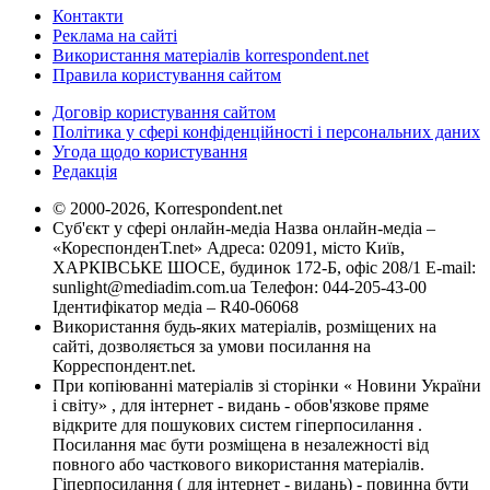
Контакти
Реклама на сайті
Використання матеріалів korrespondent.net
Правила користування сайтом
Договір користування сайтом
Політика у сфері конфіденційності і персональних даних
Угода щодо користування
Редакція
© 2000-2026, Korrespondent.net
Суб'єкт у сфері онлайн-медіа Назва онлайн-медіа –
«КореспонденТ.net» Адреса: 02091, місто Київ,
ХАРКІВСЬКЕ ШОСЕ, будинок 172-Б, офіс 208/1 E-mail:
sunlight@mediadim.com.ua
Телефон: 044-205-43-00
Ідентифікатор медіа – R40-06068
Використання будь-яких матеріалів, розміщених на
сайті, дозволяється за умови посилання на
Корреспондент.net.
При копіюванні матеріалів зі сторінки « Новини України
і світу» , для інтернет - видань - обов'язкове пряме
відкрите для пошукових систем гіперпосилання .
Посилання має бути розміщена в незалежності від
повного або часткового використання матеріалів.
Гіперпосилання ( для інтернет - видань) - повинна бути