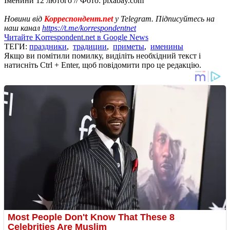
Іменини 12 лютого // Фото: pixabay.com
Новини від
Корреспондент.net
у Telegram. Підписуйтесь на
наш канал
https://t.me/korrespondentnet
Читайте Korrespondent.net в Google News
ТЕГИ:
праздники
,
традиции
,
приметы
,
именины
Якщо ви помітили помилку, виділіть необхідний текст і
натисніть Ctrl + Enter, щоб повідомити про це редакцію.