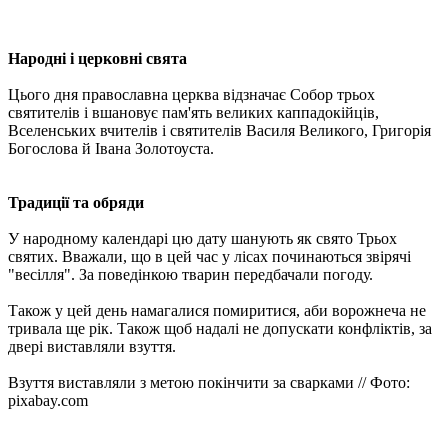
Народні і церковні свята
Цього дня православна церква відзначає Собор трьох
святителів і вшановує пам'ять великих каппадокійців,
Вселенських вчителів і святителів Василя Великого, Григорія
Богослова й Івана Золотоуста.
Традиції та обряди
У народному календарі цю дату шанують як свято Трьох
святих. Вважали, що в цей час у лісах починаються звірячі
"весілля". За поведінкою тварин передбачали погоду.
Також у цей день намагалися помиритися, аби ворожнеча не
тривала ще рік. Також щоб надалі не допускати конфліктів, за
двері виставляли взуття.
Взуття виставляли з метою покінчити за сварками // Фото:
pixabay.com