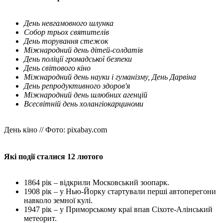
День невгамовного шлунка
Собор трьох святителів
День торування стежок
Міжнародний день дітей-солдатів
День поліції громадської безпеки
День світового кіно
Міжнародний день науки і гуманізму, День Дарвіна
День репродуктивного здоров'я
Міжнародний день шлюбних агенцій
Всесвітній день холангіокарциноми
День кіно // Фото: pixabay.com
Які події сталися 12 лютого
1864 рік – відкрили Московський зоопарк.
1908 рік – у Нью-Йорку стартували перші автоперегони
навколо земної кулі.
1947 рік – у Приморському краї впав Сіхоте-Алінський
метеорит.