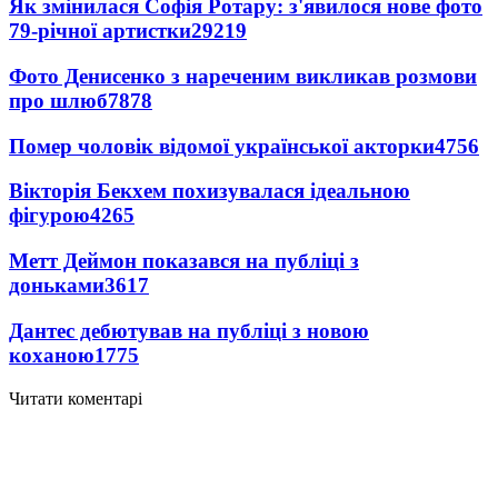
Як змінилася Софія Ротару: з'явилося нове фото
79-річної артистки
29219
Фото Денисенко з нареченим викликав розмови
про шлюб
7878
Помер чоловік відомої української акторки
4756
Вікторія Бекхем похизувалася ідеальною
фігурою
4265
Метт Деймон показався на публіці з
доньками
3617
Дантес дебютував на публіці з новою
коханою
1775
Читати коментарі