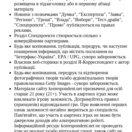
розміщена в підзаголовку або в першому абзаці
матеріалу.
Новини з позначками "Думка", "Експертиза", "Заява",
"Регіони", "Гроші", "Влада", "Вибори", "Тест-драйв",
"Спецпроекти", "Промо" публікуються на правах
реклами.
Розділ Спецпроекти створюється спільно з
комерційними партнерами.
Будь яке копіювання, публікація, передрук, чи наступне
поширення інформації, що містить посилання на
"Інтерфакс-Україна", EPA / UPG, суворо забороняється.
Власник веб-сторінки в розділі Я-Корреспондент є автор
публікації.
Будь-яке копіювання, передрук та відтворення
фотографічних творів та/або аудіовізуальних творів
правовласника Getty Images - суворо забороняється.
Матеріали сайту korrespondent.net призначені для осіб
старше 21 року (21+). Участь в азартних іграх може
викликати ігрову залежність. Дотримуйтесь правил
(принципів) відповідальної гри. При виявленні перших
ознак залежності негайно зверніться до спеціаліста.
Пам'ятайте, що участь в азартних іграх не може бути
джерелом доходів або альтернативою роботі.
Інформаційний ресурс korrespondent.net не проводить
ігри на реальні та/або віртуальні гроші, також сайт не