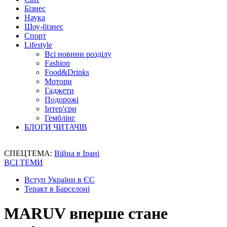
Бізнес
Наука
Шоу-бізнес
Спорт
Lifestyle
Всі новини розділу
Fashion
Food&Drinks
Мотори
Гаджети
Подорожі
Інтер'єри
Гемблінг
БЛОГИ ЧИТАЧІВ
СПЕЦТЕМА:
Війна в Ірані
ВСІ ТЕМИ
Вступ України в ЄС
Теракт в Барселоні
MARUV вперше стане