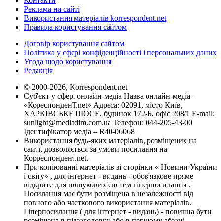
Контакти
Реклама на сайті
Використання матеріалів korrespondent.net
Правила користування сайтом
Договір користування сайтом
Політика у сфері конфіденційності і персональних даних
Угода щодо користування
Редакція
© 2000-2026, Korrespondent.net
Суб'єкт у сфері онлайн-медіа Назва онлайн-медіа –
«КореспонденТ.net» Адреса: 02091, місто Київ,
ХАРКІВСЬКЕ ШОСЕ, будинок 172-Б, офіс 208/1 E-mail:
sunlight@mediadim.com.ua
Телефон: 044-205-43-00
Ідентифікатор медіа – R40-06068
Використання будь-яких матеріалів, розміщених на
сайті, дозволяється за умови посилання на
Корреспондент.net.
При копіюванні матеріалів зі сторінки « Новини України
і світу» , для інтернет - видань - обов'язкове пряме
відкрите для пошукових систем гіперпосилання .
Посилання має бути розміщена в незалежності від
повного або часткового використання матеріалів.
Гіперпосилання ( для інтернет - видань) - повинна бути
розміщена в підзаголовку або в першому абзаці