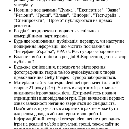
матеріалу.
Новини з позначками "Думка", "Експертиза", "Заява",
"Регіони", "Гроші", "Влада", "Вибори", "Тест-драйв",
"Спецпроекти", "Промо" публікуються на правах
реклами.
Розділ Спецпроекти створюється спільно з
комерційними партнерами.
Будь яке копіювання, публікація, передрук, чи наступне
поширення інформації, що містить посилання на
"Інтерфакс-Україна", EPA / UPG, суворо забороняється.
Власник веб-сторінки в розділі Я-Корреспондент є автор
публікації.
Будь-яке копіювання, передрук та відтворення
фотографічних творів та/або аудіовізуальних творів
правовласника Getty Images - суворо забороняється.
Матеріали сайту korrespondent.net призначені для осіб
старше 21 року (21+). Участь в азартних іграх може
викликати ігрову залежність. Дотримуйтесь правил
(принципів) відповідальної гри. При виявленні перших
ознак залежності негайно зверніться до спеціаліста.
Пам'ятайте, що участь в азартних іграх не може бути
джерелом доходів або альтернативою роботі.
Інформаційний ресурс korrespondent.net не проводить
ігри на реальні та/або віртуальні гроші, також сайт не