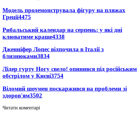
Модель продемонструвала фігуру на пляжах
Греції
4475
Рибальський календар на серпень: у які дні
клюватиме краще
4338
Дженніфер Лопес відпочила в Італії з
близнюками
3834
Лідер гурту Ногу свело! опинився під російським
обстрілом у Києві
3754
Відомий шоумен поскаржився на проблеми зі
здоров'ям
3502
Читати коментарі