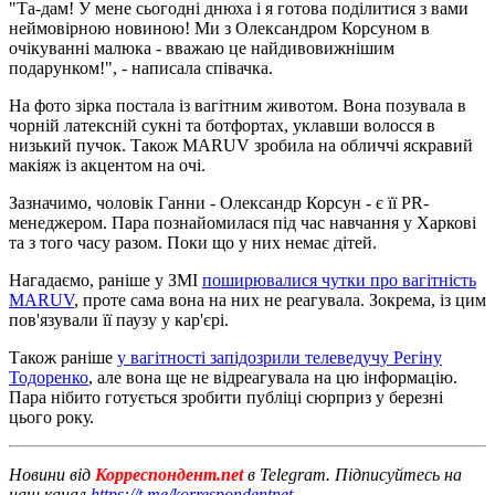
"Та-дам! У мене сьогодні днюха і я готова поділитися з вами
неймовірною новиною! Ми з Олександром Корсуном в
очікуванні малюка - вважаю це найдивовижнішим
подарунком!", - написала співачка.
На фото зірка постала із вагітним животом. Вона позувала в
чорній латексній сукні та ботфортах, уклавши волосся в
низький пучок. Також MARUV зробила на обличчі яскравий
макіяж із акцентом на очі.
Зазначимо, чоловік Ганни - Олександр Корсун - є її PR-
менеджером. Пара познайомилася під час навчання у Харкові
та з того часу разом. Поки що у них немає дітей.
Нагадаємо, раніше у ЗМІ
поширювалися чутки про вагітність
MARUV
, проте сама вона на них не реагувала. Зокрема, із цим
пов'язували її паузу у кар'єрі.
Також раніше
у вагітності запідозрили телеведучу Регіну
Тодоренко
, але вона ще не відреагувала на цю інформацію.
Пара нібито готується зробити публіці сюрприз у березні
цього року.
Новини від
Корреспондент.net
в Telegram. Підписуйтесь на
наш канал
https://t.me/korrespondentnet