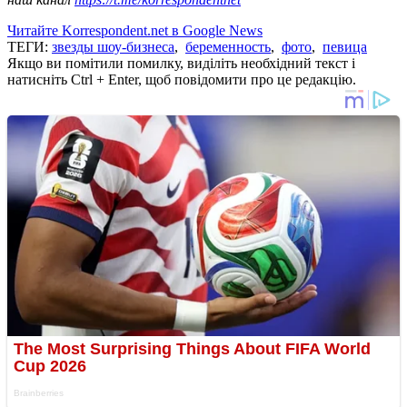
Читайте Korrespondent.net в Google News
ТЕГИ:
звезды шоу-бизнеса
,
беременность
,
фото
,
певица
Якщо ви помітили помилку, виділіть необхідний текст і
натисніть Ctrl + Enter, щоб повідомити про це редакцію.