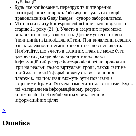
публікації.
Будь-яке копіювання, передрук та відтворення
фотографічних творів та/або аудіовізуальних творів
правовласника Getty Images - суворо забороняється.
Матеріали сайту korrespondent.net призначені для осіб
старше 21 року (21+). Участь в азартних іграх може
викликати ігрову залежність. Дотримуйтесь правил
(принципів) відповідальної гри. При виявленні перших
ознак залежності негайно зверніться до спеціаліста.
Пам'ятайте, що участь в азартних іграх не може бути
джерелом доходів або альтернативою роботі.
Інформаційний ресурс korrespondent.net не проводить
ігри на реальні та/або віртуальні гроші, також сайт не
приймає ні в якій формі оплату ставок та інших
платежів, які пов’язані/можуть бути пов’язані з
азартними іграми, букмекерами чи тоталізаторами. Будь-
які матеріали на інформаційному ресурсі
korrespondent.net публікуються виключно в
інформаційних цілях.
X
Ошибка