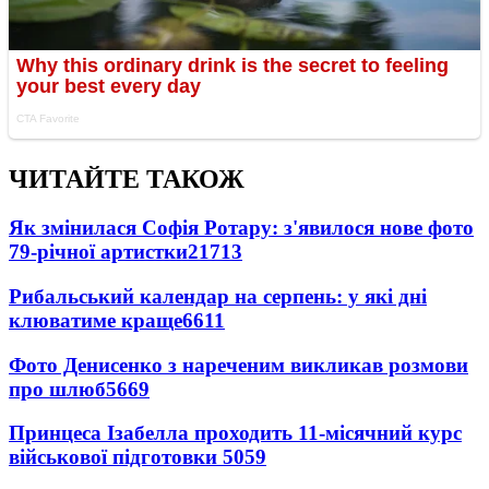
ЧИТАЙТЕ ТАКОЖ
Як змінилася Софія Ротару: з'явилося нове фото
79-річної артистки
21713
Рибальський календар на серпень: у які дні
клюватиме краще
6611
Фото Денисенко з нареченим викликав розмови
про шлюб
5669
Принцеса Ізабелла проходить 11-місячний курс
військової підготовки
5059