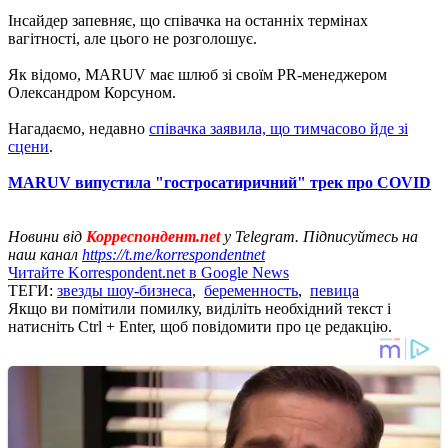
Інсайдер запевняє, що співачка на останніх термінах
вагітності, але цього не розголошує.
Як відомо, MARUV має шлюб зі своїм PR-менеджером
Олександром Корсуном.
Нагадаємо, недавно
співачка заявила, що тимчасово йде зі
сцени
.
MARUV випустила "гостросатиричний" трек про COVID
Новини від
Корреспондент.net
у Telegram. Підписуйтесь на
наш канал
https://t.me/korrespondentnet
Читайте Korrespondent.net в Google News
ТЕГИ:
звезды шоу-бизнеса
,
беременность
,
певица
Якщо ви помітили помилку, виділіть необхідний текст і
натисніть Ctrl + Enter, щоб повідомити про це редакцію.