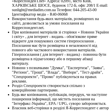
«КореспонденТ.net» Адреса: 02091, місто Київ,
ХАРКІВСЬКЕ ШОСЕ, будинок 172-Б, офіс 208/1 E-mail:
sunlight@mediadim.com.ua
Телефон: 044-205-43-00
Ідентифікатор медіа – R40-06068
Використання будь-яких матеріалів, розміщених на
сайті, дозволяється за умови посилання на
Корреспондент.net.
При копіюванні матеріалів зі сторінки « Новини України
і світу» , для інтернет - видань - обов'язкове пряме
відкрите для пошукових систем гіперпосилання .
Посилання має бути розміщена в незалежності від
повного або часткового використання матеріалів.
Гіперпосилання ( для інтернет - видань) - повинна бути
розміщена в підзаголовку або в першому абзаці
матеріалу.
Новини з позначками "Думка", "Експертиза", "Заява",
"Регіони", "Гроші", "Влада", "Вибори", "Тест-драйв",
"Спецпроекти", "Промо" публікуються на правах
реклами.
Розділ Спецпроекти створюється спільно з
комерційними партнерами.
Будь яке копіювання, публікація, передрук, чи наступне
поширення інформації, що містить посилання на
"Інтерфакс-Україна", EPA / UPG, суворо забороняється.
Власник веб-сторінки в розділі Я-Корреспондент є автор