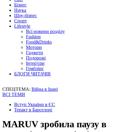
Бізнес
Наука
Шоу-бізнес
Спорт
Lifestyle
Всі новини розділу
Fashion
Food&Drinks
Мотори
Гаджети
Подорожі
Інтер'єри
Гемблінг
БЛОГИ ЧИТАЧІВ
СПЕЦТЕМА:
Війна в Ірані
ВСІ ТЕМИ
Вступ України в ЄС
Теракт в Барселоні
MARUV зробила паузу в