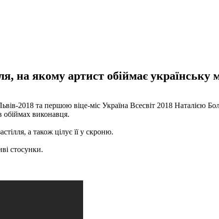
лля, на якому артист обіймає українську
Львів-2018 та першою віце-міс Україна Всесвіт 2018 Наталією Бол
 в обіймах виконавця.
стілля, а також цілує її у скроню.
ві стосунки.