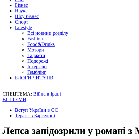
Бізнес
Наука
Шоу-бізнес
Спорт
Lifestyle
Всі новини розділу
Fashion
Food&Drinks
Мотори
Гаджети
Подорожі
Інтер'єри
Гемблінг
БЛОГИ ЧИТАЧІВ
СПЕЦТЕМА:
Війна в Ірані
ВСІ ТЕМИ
Вступ України в ЄС
Теракт в Барселоні
Лепса запідозрили у романі з 