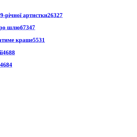
9-річної артистки
26327
про шлюб
7347
ватиме краще
5531
ї
4688
4684