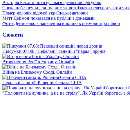
Вікторія Бекхем похизувалася ідеальною фігурою
Спека небезпечна для тварин: як розпізнати перегрів у кота чи 
Помер чоловік відомої української акторки
Метт Деймон показався на публіці з доньками
Фото Денисенко з нареченим викликав розмови про шлюб
Сюжети
Підсумки 07.08: "Пекельні" санкції і "парад" дронів
Вторгнення Росії в Україну. Онлайн
Війна на Близькому Сході. Онлайн
Пекельні санкції. Рішення Сената США
"Полювати на лучника, а не на стрілу". Як Україні боротись з 