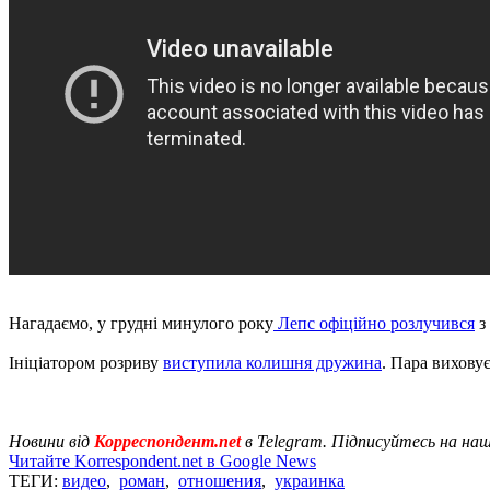
Нагадаємо, у грудні минулого року
Лепс офіційно розлучився
з
Ініціатором розриву
виступила колишня дружина
. Пара виховує
Новини від
Корреспондент.net
в Telegram. Підписуйтесь на на
Читайте Korrespondent.net в Google News
ТЕГИ:
видео
,
роман
,
отношения
,
украинка