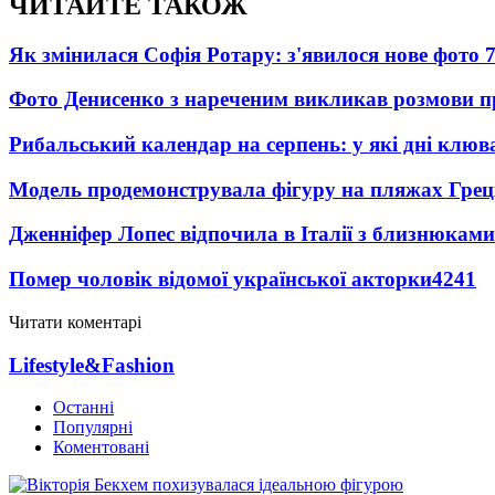
ЧИТАЙТЕ ТАКОЖ
Як змінилася Софія Ротару: з'явилося нове фото 7
Фото Денисенко з нареченим викликав розмови 
Рибальський календар на серпень: у які дні клю
Модель продемонструвала фігуру на пляжах Греці
Дженніфер Лопес відпочила в Італії з близнюками
Помер чоловік відомої української акторки
4241
Читати коментарі
Lifestyle&Fashion
Останні
Популярні
Коментовані