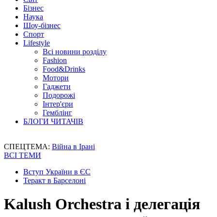
Бізнес
Наука
Шоу-бізнес
Спорт
Lifestyle
Всі новини розділу
Fashion
Food&Drinks
Мотори
Гаджети
Подорожі
Інтер'єри
Гемблінг
БЛОГИ ЧИТАЧІВ
СПЕЦТЕМА:
Війна в Ірані
ВСІ ТЕМИ
Вступ України в ЄС
Теракт в Барселоні
Kalush Orchestra і делегація