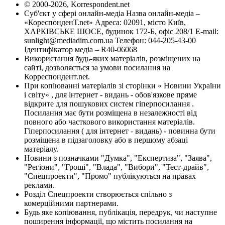
© 2000-2026, Korrespondent.net
Суб'єкт у сфері онлайн-медіа Назва онлайн-медіа –
«КореспонденТ.net» Адреса: 02091, місто Київ,
ХАРКІВСЬКЕ ШОСЕ, будинок 172-Б, офіс 208/1 E-mail:
sunlight@mediadim.com.ua
Телефон: 044-205-43-00
Ідентифікатор медіа – R40-06068
Використання будь-яких матеріалів, розміщених на
сайті, дозволяється за умови посилання на
Корреспондент.net.
При копіюванні матеріалів зі сторінки « Новини України
і світу» , для інтернет - видань - обов'язкове пряме
відкрите для пошукових систем гіперпосилання .
Посилання має бути розміщена в незалежності від
повного або часткового використання матеріалів.
Гіперпосилання ( для інтернет - видань) - повинна бути
розміщена в підзаголовку або в першому абзаці
матеріалу.
Новини з позначками "Думка", "Експертиза", "Заява",
"Регіони", "Гроші", "Влада", "Вибори", "Тест-драйв",
"Спецпроекти", "Промо" публікуються на правах
реклами.
Розділ Спецпроекти створюється спільно з
комерційними партнерами.
Будь яке копіювання, публікація, передрук, чи наступне
поширення інформації, що містить посилання на