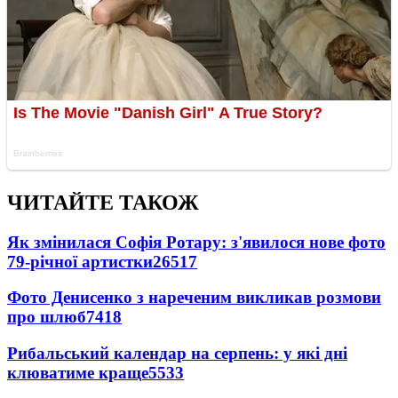
ЧИТАЙТЕ ТАКОЖ
Як змінилася Софія Ротару: з'явилося нове фото
79-річної артистки
26517
Фото Денисенко з нареченим викликав розмови
про шлюб
7418
Рибальський календар на серпень: у які дні
клюватиме краще
5533