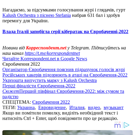
Нагадаємо, за підсумками голосування журі і глядачів, гурт
Kalush Orchestra з піснею Stefania
набрав 631 бал і здобув
перемогу для України.
Влада Італії запобігла серії кібератак на Євробаченні-2022
Новини від
Корреспондент.net
у Telegram. Підписуйтесь на
наш канал
https://t.me/korrespondentnet
Читайте Korrespondent.net в Google News
Євробачення 2022
Організатор Євробачення пояснив підрахунок голосів журі
Російських хакерів підозрюють в атаці на Євробачення-2022
Укрпошта випустить марку з Kalush Orchestra
Перші фіналісти Євробачення-2022
Сюжет
Перший півфінал Євробачення-2022: між сумом та
радістю
СПЕЦТЕМА:
Євробачення 2022
ТЕГИ:
Украина
,
Евровидение
,
Италия
,
видео
,
музыкант
Якщо ви помітили помилку, виділіть необхідний текст і
натисніть Ctrl + Enter, щоб повідомити про це редакцію.