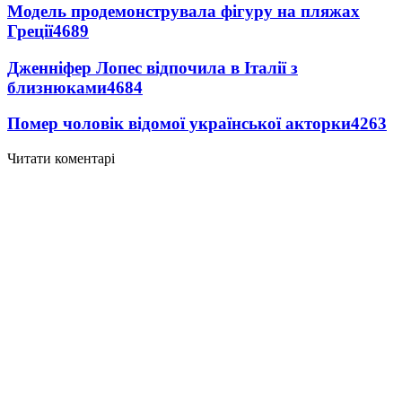
Модель продемонструвала фігуру на пляжах
Греції
4689
Дженніфер Лопес відпочила в Італії з
близнюками
4684
Помер чоловік відомої української акторки
4263
Читати коментарі