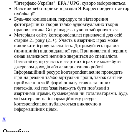
"Інтерфакс-Україна", EPA / UPG, суворо забороняється.
Власник веб-сторінки в розділі Я-Корреспондент є автор
публікації.
Будь-яке копіювання, передрук та відтворення
фотографічних творів та/або аудіовізуальних творів
правовласника Getty Images - суворо забороняється.
Матеріали сайту korrespondent.net призначені для осіб
старше 21 року (21+). Участь в азартних іграх може
викликати ігрову залежність. Дотримуйтесь правил
(принципів) відповідальної гри. При виявленні перших
ознак залежності негайно зверніться до спеціаліста.
Пам'ятайте, що участь в азартних іграх не може бути
джерелом доходів або альтернативою роботі.
Інформаційний ресурс korrespondent.net не проводить
ігри на реальні та/або віртуальні гроші, також сайт не
приймає ні в якій формі оплату ставок та інших
платежів, які пов’язані/можуть бути пов’язані з
азартними іграми, букмекерами чи тоталізаторами. Будь-
які матеріали на інформаційному ресурсі
korrespondent.net публікуються виключно в
інформаційних цілях.
X
Ошибка