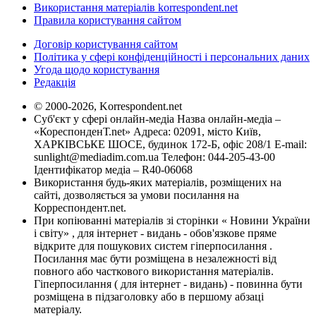
Використання матеріалів korrespondent.net
Правила користування сайтом
Договір користування сайтом
Політика у сфері конфіденційності і персональних даних
Угода щодо користування
Редакція
© 2000-2026, Korrespondent.net
Суб'єкт у сфері онлайн-медіа Назва онлайн-медіа –
«КореспонденТ.net» Адреса: 02091, місто Київ,
ХАРКІВСЬКЕ ШОСЕ, будинок 172-Б, офіс 208/1 E-mail:
sunlight@mediadim.com.ua
Телефон: 044-205-43-00
Ідентифікатор медіа – R40-06068
Використання будь-яких матеріалів, розміщених на
сайті, дозволяється за умови посилання на
Корреспондент.net.
При копіюванні матеріалів зі сторінки « Новини України
і світу» , для інтернет - видань - обов'язкове пряме
відкрите для пошукових систем гіперпосилання .
Посилання має бути розміщена в незалежності від
повного або часткового використання матеріалів.
Гіперпосилання ( для інтернет - видань) - повинна бути
розміщена в підзаголовку або в першому абзаці
матеріалу.