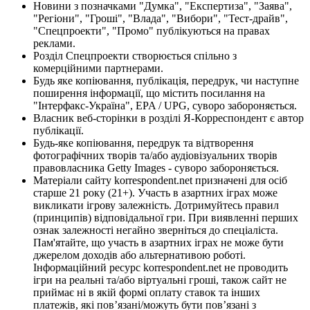
Новини з позначками "Думка", "Експертиза", "Заява",
"Регіони", "Гроші", "Влада", "Вибори", "Тест-драйв",
"Спецпроекти", "Промо" публікуються на правах
реклами.
Розділ Спецпроекти створюється спільно з
комерційними партнерами.
Будь яке копіювання, публікація, передрук, чи наступне
поширення інформації, що містить посилання на
"Інтерфакс-Україна", EPA / UPG, суворо забороняється.
Власник веб-сторінки в розділі Я-Корреспондент є автор
публікації.
Будь-яке копіювання, передрук та відтворення
фотографічних творів та/або аудіовізуальних творів
правовласника Getty Images - суворо забороняється.
Матеріали сайту korrespondent.net призначені для осіб
старше 21 року (21+). Участь в азартних іграх може
викликати ігрову залежність. Дотримуйтесь правил
(принципів) відповідальної гри. При виявленні перших
ознак залежності негайно зверніться до спеціаліста.
Пам'ятайте, що участь в азартних іграх не може бути
джерелом доходів або альтернативою роботі.
Інформаційний ресурс korrespondent.net не проводить
ігри на реальні та/або віртуальні гроші, також сайт не
приймає ні в якій формі оплату ставок та інших
платежів, які пов’язані/можуть бути пов’язані з