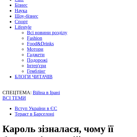
Бізнес
Наука
Шоу-бізнес
Спорт
Lifestyle
Всі новини розділу
Fashion
Food&Drinks
Мотори
Гаджети
Подорожі
Інтер'єри
Гемблінг
БЛОГИ ЧИТАЧІВ
СПЕЦТЕМА:
Війна в Ірані
ВСІ ТЕМИ
Вступ України в ЄС
Теракт в Барселоні
Кароль зізналася, чому її