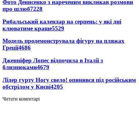
Фото Денисенко з нареченим викликав розмови
про шлюб
7228
Рибальський календар на серпень: у які дні
клюватиме краще
5529
Модель продемонструвала фігуру на пляжах
Греції
4686
Дженніфер Лопес відпочила в Італії з
близнюками
4679
Лідер гурту Ногу свело! опинився під російським
обстрілом у Києві
4205
Читати коментарі