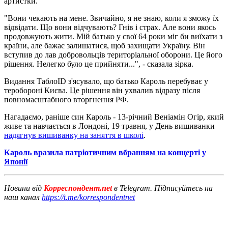
артистки.
"Вони чекають на мене. Звичайно, я не знаю, коли я зможу їх
відвідати. Що вони відчувають? Гнів і страх. Але вони якось
продовжують жити. Мій батько у свої 64 роки міг би виїхати з
країни, але бажає залишатися, щоб захищати Україну. Він
вступив до лав добровольців територіальної оборони. Це його
рішення. Нелегко було це прийняти...", - сказала зірка.
Видання ТаблоID з'ясувало, що батько Кароль перебуває у
теробороні Києва. Це рішення він ухвалив відразу після
повномасштабного вторгнення РФ.
Нагадаємо, раніше син Кароль - 13-річний Веніамін Огір, який
живе та навчається в Лондоні, 19 травня, у День вишиванки
надягнув вишиванку на заняття в школі
.
Кароль вразила патріотичним вбранням на концерті у
Японії
Новини від
Корреспондент.net
в Telegram. Підписуйтесь на
наш канал
https://t.me/korrespondentnet