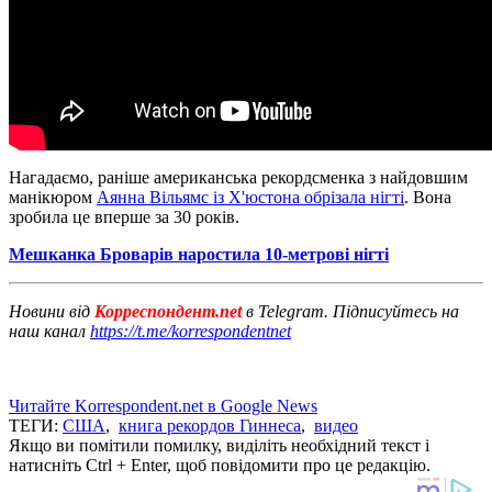
Нагадаємо, раніше американська рекордсменка з найдовшим
манікюром
Аянна Вільямс із Х'юстона обрізала нігті
. Вона
зробила це вперше за 30 років.
Мешканка Броварів наростила 10-метрові нігті
Новини від
Корреспондент.net
в Telegram. Підписуйтесь на
наш канал
https://t.me/korrespondentnet
Читайте Korrespondent.net в Google News
ТЕГИ:
США
,
книга рекордов Гиннеса
,
видео
Якщо ви помітили помилку, виділіть необхідний текст і
натисніть Ctrl + Enter, щоб повідомити про це редакцію.