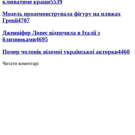
клюватиме краще
5539
Модель продемонструвала фігуру на пляжах
Греції
4707
Дженніфер Лопес відпочила в Італії з
близнюками
4695
Помер чоловік відомої української акторки
4460
Читати коментарі