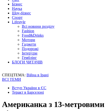
Бізнес
Наука
Шоу-бізнес
Спорт
Lifestyle
Всі новини розділу
Fashion
Food&Drinks
Мотори
Гаджети
Подорожі
Інтер'єри
Гемблінг
БЛОГИ ЧИТАЧІВ
СПЕЦТЕМА:
Війна в Ірані
ВСІ ТЕМИ
Вступ України в ЄС
Теракт в Барселоні
Американка з 13-метровими