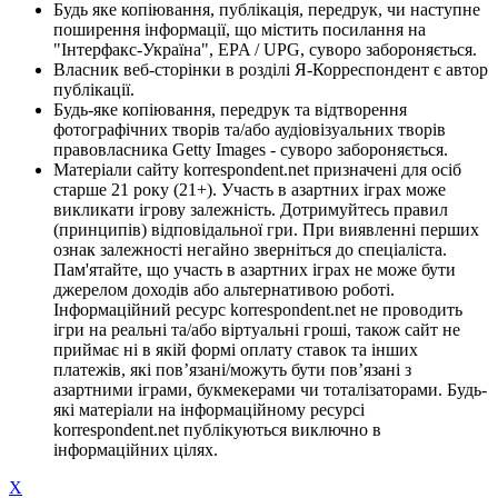
Будь яке копіювання, публікація, передрук, чи наступне
поширення інформації, що містить посилання на
"Інтерфакс-Україна", EPA / UPG, суворо забороняється.
Власник веб-сторінки в розділі Я-Корреспондент є автор
публікації.
Будь-яке копіювання, передрук та відтворення
фотографічних творів та/або аудіовізуальних творів
правовласника Getty Images - суворо забороняється.
Матеріали сайту korrespondent.net призначені для осіб
старше 21 року (21+). Участь в азартних іграх може
викликати ігрову залежність. Дотримуйтесь правил
(принципів) відповідальної гри. При виявленні перших
ознак залежності негайно зверніться до спеціаліста.
Пам'ятайте, що участь в азартних іграх не може бути
джерелом доходів або альтернативою роботі.
Інформаційний ресурс korrespondent.net не проводить
ігри на реальні та/або віртуальні гроші, також сайт не
приймає ні в якій формі оплату ставок та інших
платежів, які пов’язані/можуть бути пов’язані з
азартними іграми, букмекерами чи тоталізаторами. Будь-
які матеріали на інформаційному ресурсі
korrespondent.net публікуються виключно в
інформаційних цілях.
X