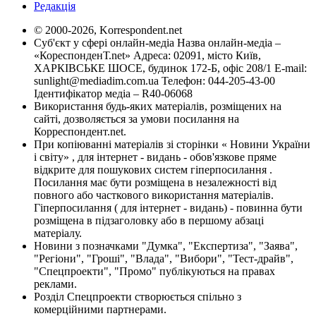
Редакція
© 2000-2026, Korrespondent.net
Суб'єкт у сфері онлайн-медіа Назва онлайн-медіа –
«КореспонденТ.net» Адреса: 02091, місто Київ,
ХАРКІВСЬКЕ ШОСЕ, будинок 172-Б, офіс 208/1 E-mail:
sunlight@mediadim.com.ua
Телефон: 044-205-43-00
Ідентифікатор медіа – R40-06068
Використання будь-яких матеріалів, розміщених на
сайті, дозволяється за умови посилання на
Корреспондент.net.
При копіюванні матеріалів зі сторінки « Новини України
і світу» , для інтернет - видань - обов'язкове пряме
відкрите для пошукових систем гіперпосилання .
Посилання має бути розміщена в незалежності від
повного або часткового використання матеріалів.
Гіперпосилання ( для інтернет - видань) - повинна бути
розміщена в підзаголовку або в першому абзаці
матеріалу.
Новини з позначками "Думка", "Експертиза", "Заява",
"Регіони", "Гроші", "Влада", "Вибори", "Тест-драйв",
"Спецпроекти", "Промо" публікуються на правах
реклами.
Розділ Спецпроекти створюється спільно з
комерційними партнерами.