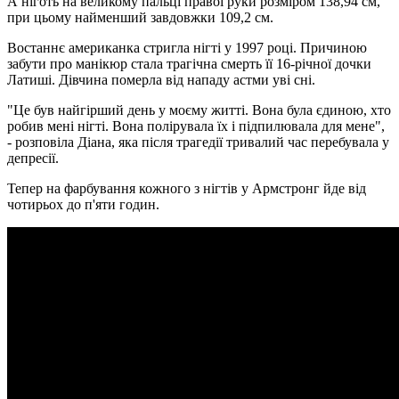
А ніготь на великому пальці правої руки розміром 138,94 см,
при цьому найменший завдовжки 109,2 см.
Востаннє американка стригла нігті у 1997 році. Причиною
забути про манікюр стала трагічна смерть її 16-річної дочки
Латиші. Дівчина померла від нападу астми уві сні.
"Це був найгірший день у моєму житті. Вона була єдиною, хто
робив мені нігті. Вона полірувала їх і підпилювала для мене",
- розповіла Діана, яка після трагедії тривалий час перебувала у
депресії.
Тепер на фарбування кожного з нігтів у Армстронг йде від
чотирьох до п'яти годин.