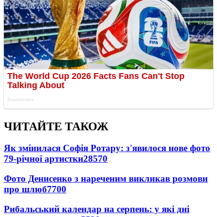
ЧИТАЙТЕ ТАКОЖ
Як змінилася Софія Ротару: з'явилося нове фото
79-річної артистки
28570
Фото Денисенко з нареченим викликав розмови
про шлюб
7700
Рибальський календар на серпень: у які дні