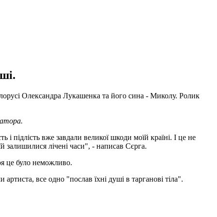
ші.
ілорусі Олександра Лукашенка та його сина - Миколу. Ролик
татора.
 і підлість вже завдали великої шкоди моїй країні. І це не
їй залишилися лічені часи", - написав Сєрга.
ря це було неможливо.
артиста, все одно "послав їхні душі в тарганові тіла".