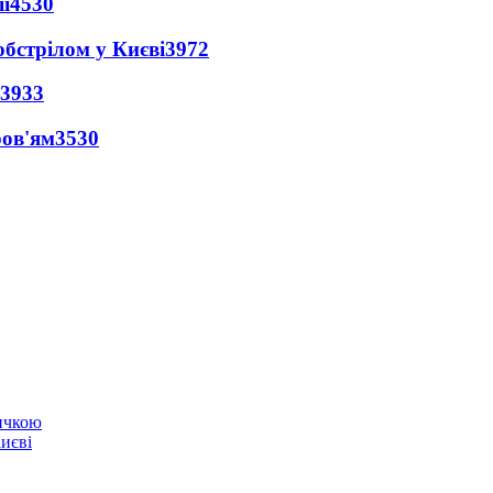
ї
4530
обстрілом у Києві
3972
3933
ров'ям
3530
ичкою
Києві