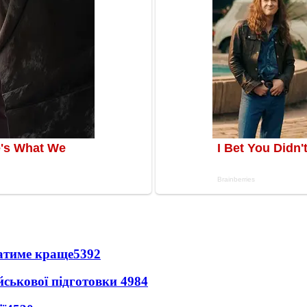
ватиме краще
5392
йськової підготовки
4984