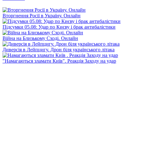
Вторгнення Росії в Україну. Онлайн
Підсумки 05.08: Удар по Києву і брак антибалістики
Війна на Близькому Сході. Онлайн
Диверсія в Лейпцигу. Дрон біля українського літака
"Намагаються зламати Київ". Реакція Заходу на удар