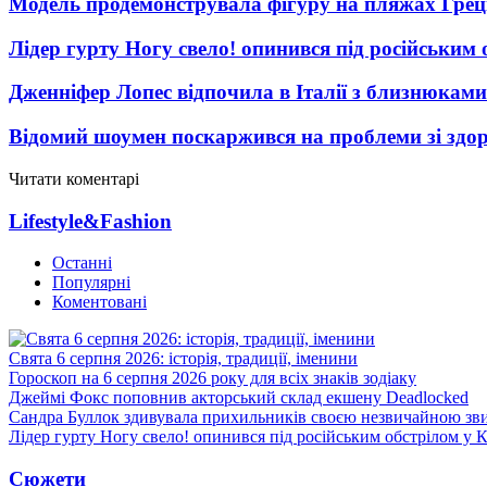
Модель продемонструвала фігуру на пляжах Греці
Лідер гурту Ногу свело! опинився під російським 
Дженніфер Лопес відпочила в Італії з близнюками
Відомий шоумен поскаржився на проблеми зі здо
Читати коментарі
Lifestyle&Fashion
Останні
Популярні
Коментовані
Свята 6 серпня 2026: історія, традиції, іменини
Гороскоп на 6 серпня 2026 року для всіх знаків зодіаку
Джеймі Фокс поповнив акторський склад екшену Deadlocked
Сандра Буллок здивувала прихильників своєю незвичайною зв
Лідер гурту Ногу свело! опинився під російським обстрілом у 
Сюжети