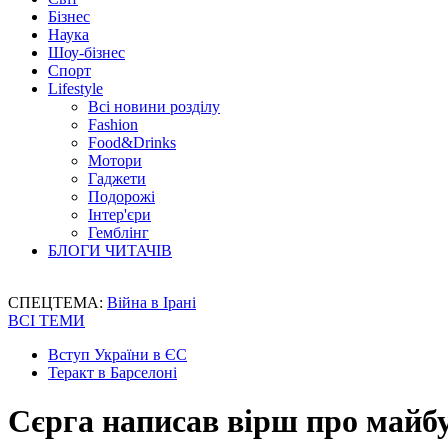
Бізнес
Наука
Шоу-бізнес
Спорт
Lifestyle
Всі новини розділу
Fashion
Food&Drinks
Мотори
Гаджети
Подорожі
Інтер'єри
Гемблінг
БЛОГИ ЧИТАЧІВ
СПЕЦТЕМА:
Війна в Ірані
ВСІ ТЕМИ
Вступ України в ЄС
Теракт в Барселоні
Сєрга написав вірш про майб