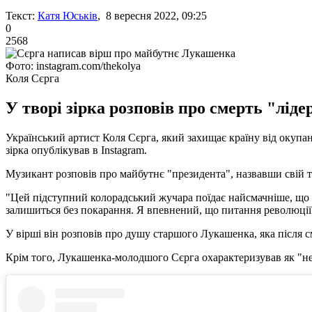
Текст:
Катя Юськів
, 8 вересня 2022, 09:25
0
2568
Фото: instagram.com/thekolya
Коля Сєрга
У творі зірка розповів про смерть "ліде
Український артист Коля Сєрга, який захищає країну від окуп
зірка опублікував в Instagram.
Музикант розповів про майбутнє "президента", назвавши свій 
"Цей підступний колорадський жучара поїдає найсмачніше, що є в 
залишиться без покарання. Я впевнений, що питання революції в 
У вірші він розповів про душу старшого Лукашенка, яка після с
Крім того, Лукашенка-молодшого Сєрга охарактеризував як "не сх