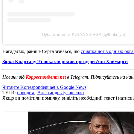
Публикация от KOLYA SIERGA (@thekolya)
Нагадаємо, раніше Сєрга зізнався, що
співпрацює з однією орган
Зірка Кварталу 95 показав ролик про дерев'яні Хаймарси
Новини від
Корреспондент.net
в Telegram. Підписуйтесь на на
Читайте Korrespondent.net в Google News
ТЕГИ:
пародия
,
Александр Лукашенко
Якщо ви помітили помилку, виділіть необхідний текст і натисніт