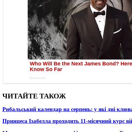
ЧИТАЙТЕ ТАКОЖ
Рибальський календар на серпень: у які дні клю
Принцеса Ізабелла проходить 11-місячний курс ві