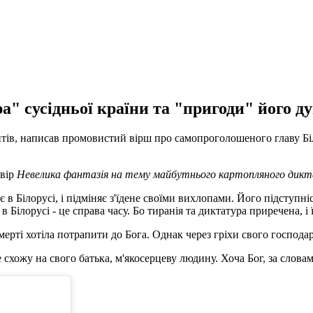
ра" сусідньої країни та "пригоди" його ду
антів, написав промовистий вірш про самопроголошеного главу Б
твір
Невелика фантазія на тему майбутнього картопляного дик
Білорусі, і підміняє з'їдене своїми вихлопами. Його підступність
Білорусі - це справа часу. Бо тиранія та диктатура приречена, і 
мерті хотіла потрапити до Бога. Однак через гріхи свого господа
ожу на свого батька, м'якосерцеву людину. Хоча Бог, за словами 