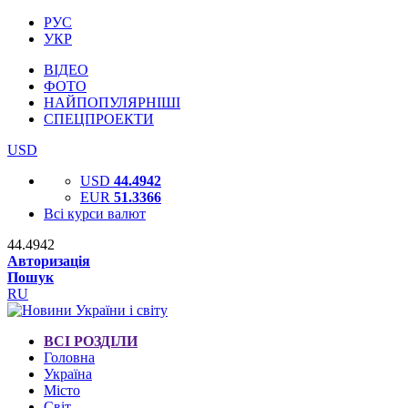
РУС
УКР
ВІДЕО
ФОТО
НАЙПОПУЛЯРНІШІ
СПЕЦПРОЕКТИ
USD
USD
44.4942
EUR
51.3366
Всі курси валют
44.4942
Авторизація
Пошук
RU
ВСІ РОЗДІЛИ
Головна
Україна
Місто
Світ