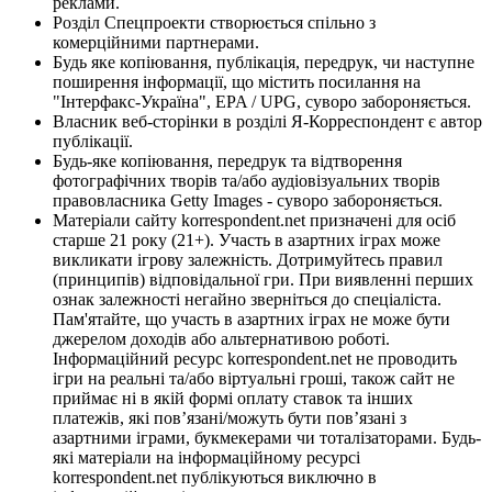
реклами.
Розділ Спецпроекти створюється спільно з
комерційними партнерами.
Будь яке копіювання, публікація, передрук, чи наступне
поширення інформації, що містить посилання на
"Інтерфакс-Україна", EPA / UPG, суворо забороняється.
Власник веб-сторінки в розділі Я-Корреспондент є автор
публікації.
Будь-яке копіювання, передрук та відтворення
фотографічних творів та/або аудіовізуальних творів
правовласника Getty Images - суворо забороняється.
Матеріали сайту korrespondent.net призначені для осіб
старше 21 року (21+). Участь в азартних іграх може
викликати ігрову залежність. Дотримуйтесь правил
(принципів) відповідальної гри. При виявленні перших
ознак залежності негайно зверніться до спеціаліста.
Пам'ятайте, що участь в азартних іграх не може бути
джерелом доходів або альтернативою роботі.
Інформаційний ресурс korrespondent.net не проводить
ігри на реальні та/або віртуальні гроші, також сайт не
приймає ні в якій формі оплату ставок та інших
платежів, які пов’язані/можуть бути пов’язані з
азартними іграми, букмекерами чи тоталізаторами. Будь-
які матеріали на інформаційному ресурсі
korrespondent.net публікуються виключно в