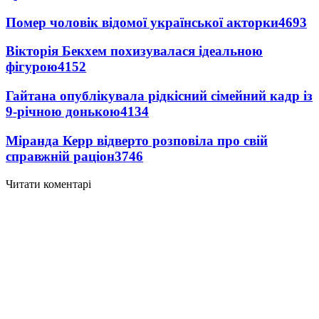
Помер чоловік відомої української акторки
4693
Вікторія Бекхем похизувалася ідеальною
фігурою
4152
Гайтана опублікувала рідкісний сімейний кадр із
9-річною донькою
4134
Міранда Керр відверто розповіла про свій
справжній раціон
3746
Читати коментарі