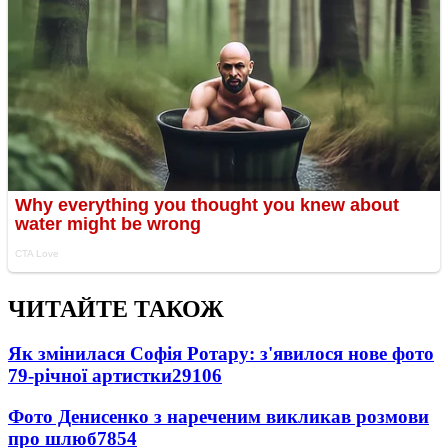
ЧИТАЙТЕ ТАКОЖ
Як змінилася Софія Ротару: з'явилося нове фото
79-річної артистки
29106
Фото Денисенко з нареченим викликав розмови
про шлюб
7854