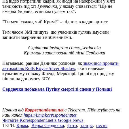
На відео потрапили кадри, як люди на набережній у Ялті
танцюють під хіт
Гуляночка,
у якому співається: "Ще не
вмерла Україна, если мы гуляем так".
"Ти мені скажи, чий Крим?" – підписав кадри артист.
Тим часом ЗМІ пишуть, що учасників гулянь змусили
записати звернення з вибаченнями.
Скріншот instagram.com/v_serduchka
Кримчани запалювали під пісні Сердючки
Нагадаємо, раніше Данилко розповів, як
зважився продати
автомобіль Rolls Royce Silver Shadow,
який належав
культовому співаку Фредді Мерк'юрі. Гроші від продажу
пішли на допомогу ЗСУ.
Сердючка побажала Путіну смерті зі сцени у Польщі
Новини від
Корреспондент.net
в Telegram. Підписуйтесь на
наш канал
https://t.me/korrespondentnet
Читайте Korrespondent.net в Google News
ТЕГИ:
Крым
,
Верка Сердючка
,
фото
,
танцы
,
песня