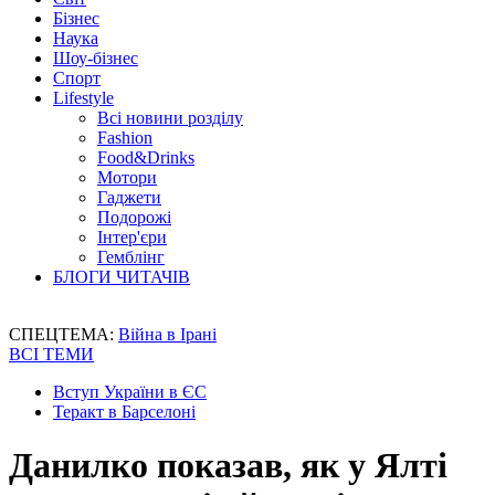
Бізнес
Наука
Шоу-бізнес
Спорт
Lifestyle
Всі новини розділу
Fashion
Food&Drinks
Мотори
Гаджети
Подорожі
Інтер'єри
Гемблінг
БЛОГИ ЧИТАЧІВ
СПЕЦТЕМА:
Війна в Ірані
ВСІ ТЕМИ
Вступ України в ЄС
Теракт в Барселоні
Данилко показав, як у Ялті