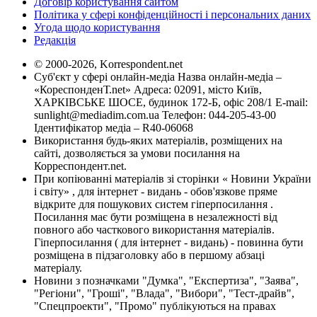
Договір користування сайтом
Політика у сфері конфіденційності і персональних даних
Угода щодо користування
Редакція
© 2000-2026, Korrespondent.net
Суб'єкт у сфері онлайн-медіа Назва онлайн-медіа –
«КореспонденТ.net» Адреса: 02091, місто Київ,
ХАРКІВСЬКЕ ШОСЕ, будинок 172-Б, офіс 208/1 E-mail:
sunlight@mediadim.com.ua
Телефон: 044-205-43-00
Ідентифікатор медіа – R40-06068
Використання будь-яких матеріалів, розміщених на
сайті, дозволяється за умови посилання на
Корреспондент.net.
При копіюванні матеріалів зі сторінки « Новини України
і світу» , для інтернет - видань - обов'язкове пряме
відкрите для пошукових систем гіперпосилання .
Посилання має бути розміщена в незалежності від
повного або часткового використання матеріалів.
Гіперпосилання ( для інтернет - видань) - повинна бути
розміщена в підзаголовку або в першому абзаці
матеріалу.
Новини з позначками "Думка", "Експертиза", "Заява",
"Регіони", "Гроші", "Влада", "Вибори", "Тест-драйв",
"Спецпроекти", "Промо" публікуються на правах