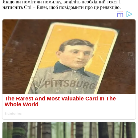
Якщо ви помітили помилку, виділіть необхідний текст і
натисніть Ctrl + Enter, щоб повідомити про це редакцію.