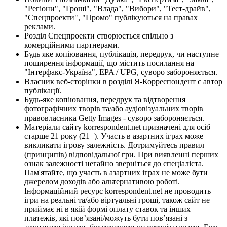
"Регіони", "Гроші", "Влада", "Вибори", "Тест-драйв",
"Спецпроекти", "Промо" публікуються на правах
реклами.
Розділ Спецпроекти створюється спільно з
комерційними партнерами.
Будь яке копіювання, публікація, передрук, чи наступне
поширення інформації, що містить посилання на
"Інтерфакс-Україна", EPA / UPG, суворо забороняється.
Власник веб-сторінки в розділі Я-Корреспондент є автор
публікації.
Будь-яке копіювання, передрук та відтворення
фотографічних творів та/або аудіовізуальних творів
правовласника Getty Images - суворо забороняється.
Матеріали сайту korrespondent.net призначені для осіб
старше 21 року (21+). Участь в азартних іграх може
викликати ігрову залежність. Дотримуйтесь правил
(принципів) відповідальної гри. При виявленні перших
ознак залежності негайно зверніться до спеціаліста.
Пам'ятайте, що участь в азартних іграх не може бути
джерелом доходів або альтернативою роботі.
Інформаційний ресурс korrespondent.net не проводить
ігри на реальні та/або віртуальні гроші, також сайт не
приймає ні в якій формі оплату ставок та інших
платежів, які пов’язані/можуть бути пов’язані з