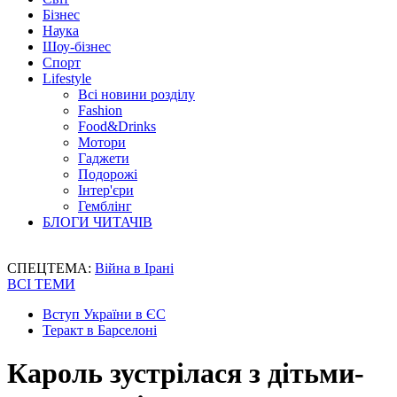
Бізнес
Наука
Шоу-бізнес
Спорт
Lifestyle
Всі новини розділу
Fashion
Food&Drinks
Мотори
Гаджети
Подорожі
Інтер'єри
Гемблінг
БЛОГИ ЧИТАЧІВ
СПЕЦТЕМА:
Війна в Ірані
ВСІ ТЕМИ
Вступ України в ЄС
Теракт в Барселоні
Кароль зустрілася з дітьми-