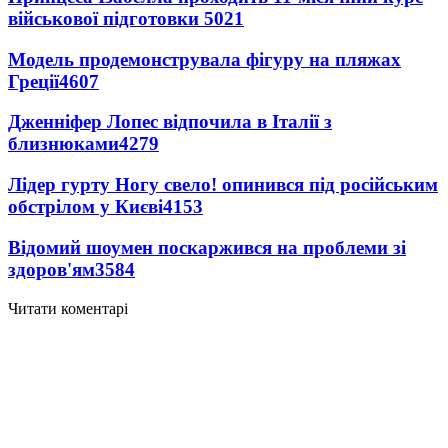
військової підготовки
5021
Модель продемонструвала фігуру на пляжах
Греції
4607
Дженніфер Лопес відпочила в Італії з
близнюками
4279
Лідер гурту Ногу свело! опинився під російським
обстрілом у Києві
4153
Відомий шоумен поскаржився на проблеми зі
здоров'ям
3584
Читати коментарі