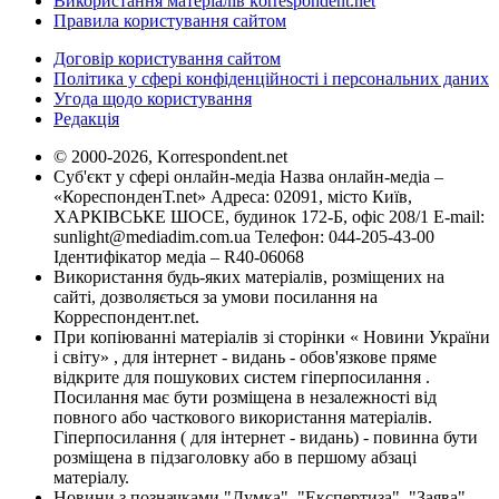
Використання матеріалів korrespondent.net
Правила користування сайтом
Договір користування сайтом
Політика у сфері конфіденційності і персональних даних
Угода щодо користування
Редакція
© 2000-2026, Korrespondent.net
Суб'єкт у сфері онлайн-медіа Назва онлайн-медіа –
«КореспонденТ.net» Адреса: 02091, місто Київ,
ХАРКІВСЬКЕ ШОСЕ, будинок 172-Б, офіс 208/1 E-mail:
sunlight@mediadim.com.ua
Телефон: 044-205-43-00
Ідентифікатор медіа – R40-06068
Використання будь-яких матеріалів, розміщених на
сайті, дозволяється за умови посилання на
Корреспондент.net.
При копіюванні матеріалів зі сторінки « Новини України
і світу» , для інтернет - видань - обов'язкове пряме
відкрите для пошукових систем гіперпосилання .
Посилання має бути розміщена в незалежності від
повного або часткового використання матеріалів.
Гіперпосилання ( для інтернет - видань) - повинна бути
розміщена в підзаголовку або в першому абзаці
матеріалу.
Новини з позначками "Думка", "Експертиза", "Заява",