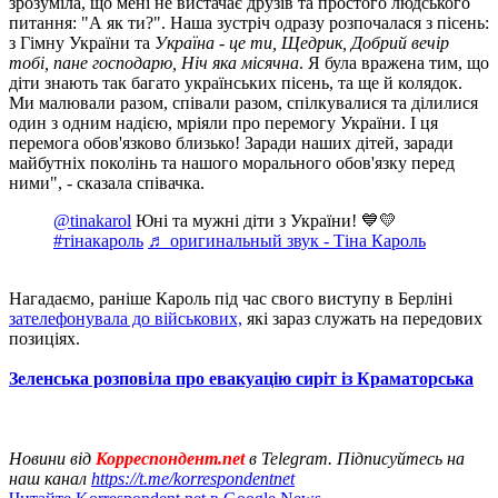
зрозуміла, що мені не вистачає друзів та простого людського
питання: "А як ти?". Наша зустріч одразу розпочалася з пісень:
з Гімну України та
Україна - це ти, Щедрик, Добрий вечір
тобі, пане господарю, Ніч яка місячна
. Я була вражена тим, що
діти знають так багато українських пісень, та ще й колядок.
Ми малювали разом, співали разом, спілкувалися та ділилися
один з одним надією, мріяли про перемогу України. І ця
перемога обов'язково близько! Заради наших дітей, заради
майбутніх поколінь та нашого морального обов'язку перед
ними", - сказала співачка.
@tinakarol
Юні та мужні діти з України! 💙💛
#тінакароль
♬ оригинальный звук - Тіна Кароль
Нагадаємо, раніше Кароль під час свого виступу в Берліні
зателефонувала до військових,
які зараз служать на передових
позиціях.
Зеленська розповіла про евакуацію сиріт із Краматорська
Новини від
Корреспондент.net
в Telegram. Підписуйтесь на
наш канал
https://t.me/korrespondentnet