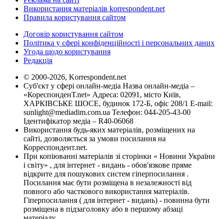
Використання матеріалів korrespondent.net
Правила користування сайтом
Договір користування сайтом
Політика у сфері конфіденційності і персональних даних
Угода щодо користування
Редакція
© 2000-2026, Korrespondent.net
Суб'єкт у сфері онлайн-медіа Назва онлайн-медіа –
«КореспонденТ.net» Адреса: 02091, місто Київ,
ХАРКІВСЬКЕ ШОСЕ, будинок 172-Б, офіс 208/1 E-mail:
sunlight@mediadim.com.ua
Телефон: 044-205-43-00
Ідентифікатор медіа – R40-06068
Використання будь-яких матеріалів, розміщених на
сайті, дозволяється за умови посилання на
Корреспондент.net.
При копіюванні матеріалів зі сторінки « Новини України
і світу» , для інтернет - видань - обов'язкове пряме
відкрите для пошукових систем гіперпосилання .
Посилання має бути розміщена в незалежності від
повного або часткового використання матеріалів.
Гіперпосилання ( для інтернет - видань) - повинна бути
розміщена в підзаголовку або в першому абзаці
матеріалу.