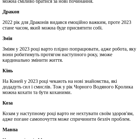
можна сміливо братися за нові починання.
Дракон
2022 рік для Драконів видався емоційно важким, проте 2023
стане часом, який можна буде присвятити собі.
Змія
Зміям у 2023 році варто плідно попрацювати, адже робота, яку
вони робитимуть протягом наступного року, зможе
кардинально змінити життя.
Кінь
На Коней у 2023 році чекають на нові знайомства, які
додадуть сил і смислів. Тож у рік Чорного Водяного Кролика
можна кохати та бути коханими.
Коза
Козам у наступному році варто не нехтувати своїм здоров'ям,
адже погане самопочуття може спричинити безліч проблем.
Мавпа