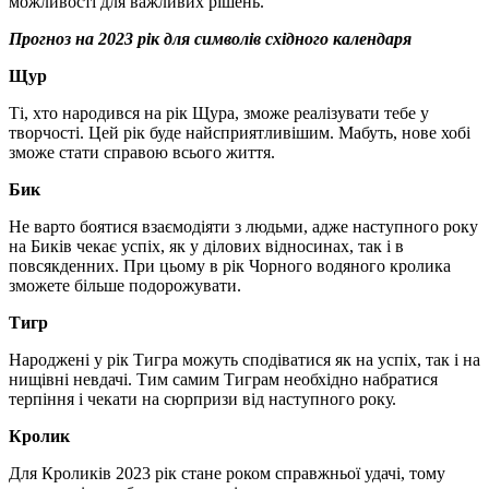
можливості для важливих рішень.
Прогноз на 2023 рік для символів східного календаря
Щур
Ті, хто народився на рік Щура, зможе реалізувати тебе у
творчості. Цей рік буде найсприятливішим. Мабуть, нове хобі
зможе стати справою всього життя.
Бик
Не варто боятися взаємодіяти з людьми, адже наступного року
на Биків чекає успіх, як у ділових відносинах, так і в
повсякденних. При цьому в рік Чорного водяного кролика
зможете більше подорожувати.
Тигр
Народжені у рік Тигра можуть сподіватися як на успіх, так і на
нищівні невдачі. Тим самим Тиграм необхідно набратися
терпіння і чекати на сюрпризи від наступного року.
Кролик
Для Кроликів 2023 рік стане роком справжньої удачі, тому