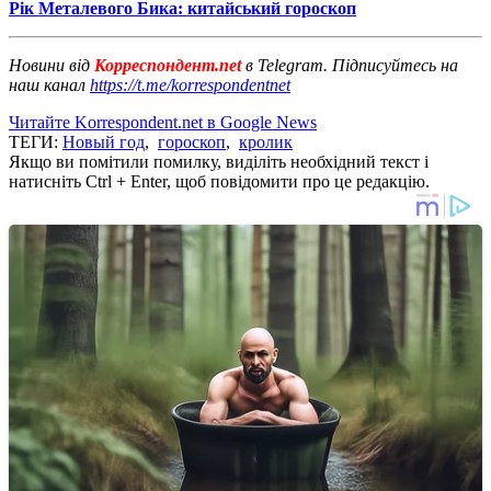
Рік Металевого Бика: китайський гороскоп
Новини від
Корреспондент.net
в Telegram. Підписуйтесь на
наш канал
https://t.me/korrespondentnet
Читайте Korrespondent.net в Google News
ТЕГИ:
Новый год
,
гороскоп
,
кролик
Якщо ви помітили помилку, виділіть необхідний текст і
натисніть Ctrl + Enter, щоб повідомити про це редакцію.