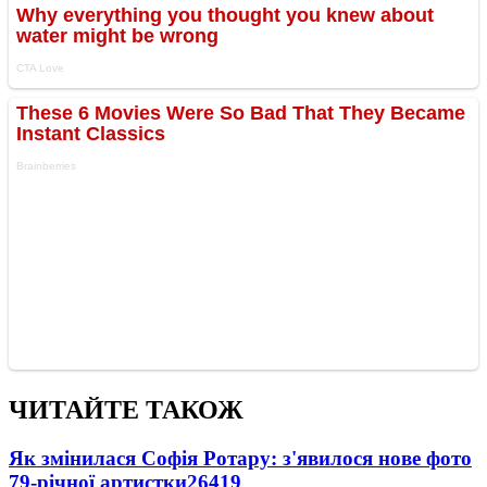
ЧИТАЙТЕ ТАКОЖ
Як змінилася Софія Ротару: з'явилося нове фото
79-річної артистки
26419