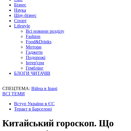
Бізнес
Наука
Шоу-бізнес
Спорт
Lifestyle
Всі новини розділу
Fashion
Food&Drinks
Мотори
Гаджети
Подорожі
Інтер'єри
Гемблінг
БЛОГИ ЧИТАЧІВ
СПЕЦТЕМА:
Війна в Ірані
ВСІ ТЕМИ
Вступ України в ЄС
Теракт в Барселоні
Китайський гороскоп. Що