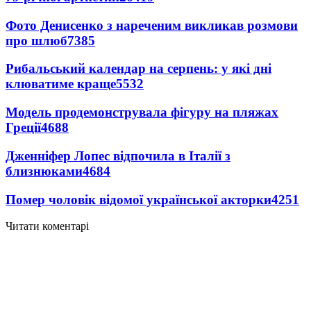
Фото Денисенко з нареченим викликав розмови
про шлюб
7385
Рибальський календар на серпень: у які дні
клюватиме краще
5532
Модель продемонструвала фігуру на пляжах
Греції
4688
Дженніфер Лопес відпочила в Італії з
близнюками
4684
Помер чоловік відомої української акторки
4251
Читати коментарі