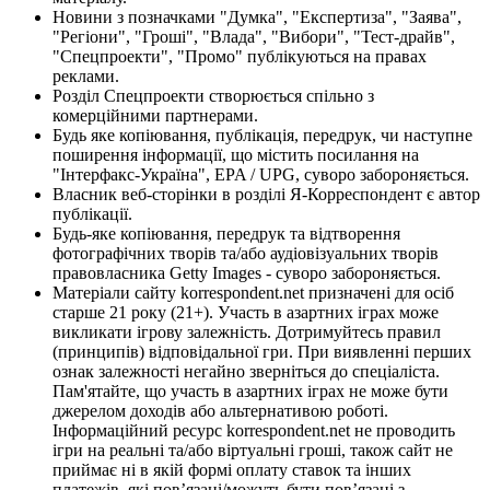
Новини з позначками "Думка", "Експертиза", "Заява",
"Регіони", "Гроші", "Влада", "Вибори", "Тест-драйв",
"Спецпроекти", "Промо" публікуються на правах
реклами.
Розділ Спецпроекти створюється спільно з
комерційними партнерами.
Будь яке копіювання, публікація, передрук, чи наступне
поширення інформації, що містить посилання на
"Інтерфакс-Україна", EPA / UPG, суворо забороняється.
Власник веб-сторінки в розділі Я-Корреспондент є автор
публікації.
Будь-яке копіювання, передрук та відтворення
фотографічних творів та/або аудіовізуальних творів
правовласника Getty Images - суворо забороняється.
Матеріали сайту korrespondent.net призначені для осіб
старше 21 року (21+). Участь в азартних іграх може
викликати ігрову залежність. Дотримуйтесь правил
(принципів) відповідальної гри. При виявленні перших
ознак залежності негайно зверніться до спеціаліста.
Пам'ятайте, що участь в азартних іграх не може бути
джерелом доходів або альтернативою роботі.
Інформаційний ресурс korrespondent.net не проводить
ігри на реальні та/або віртуальні гроші, також сайт не
приймає ні в якій формі оплату ставок та інших
платежів, які пов’язані/можуть бути пов’язані з