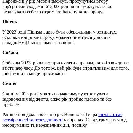
Народжені у рік Мавпи зможуть просунутися вгору
кар'єрними сходами. У 2023 році вони зможуть легко
реалізувати себе та отримати бажану винагороду.
Півень
У 2023 році Півням варто бути обережними у розтратах,
оскільки наприкінці року можна опинитися у досить
складному фінансовому становищі.
Собака
Собакам 2023 рікварто присвятити справам, на які завжди не
вистачало часу. До того ж, цей рік буде сприятливим для того,
щоб змінити місце проживання.
Свиня
Свині у 2023 році мають по максимуму отримувати
задоволення від життя, адже рік пройде плавно та без
проблем.
Раніше повідомлялося, що рік Водяного Тигра
вимагатиме
розміреності та розсудливості
у справах. Слід утриматися від
необдуманих та небезпечних дій, поспіху.