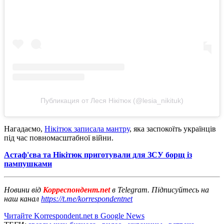
Публикация от Леся Нікітюк (@lesia_nikituk)
Нагадаємо,
Нікітюк записала мантру
, яка заспокоїть українців
під час повномасштабної війни.
Астаф'єва та Нікітюк приготували для ЗСУ борщ із
пампушками
Новини від
Корреспондент.net
в Telegram. Підписуйтесь на
наш канал
https://t.me/korrespondentnet
Читайте Korrespondent.net в Google News