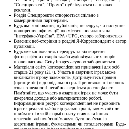
"Спецпроекти", "Промо" публікуються на правах
реклами.
Розділ Спецпроекти створюється спільно з
комерційними партнерами.
Будь яке копіювання, публікація, передрук, чи наступне
поширення інформації, що містить посилання на
"Інтерфакс-Україна", EPA / UPG, суворо забороняється.
Власник веб-сторінки в розділі Я-Корреспондент є автор
публікації.
Будь-яке копіювання, передрук та відтворення
фотографічних творів та/або аудіовізуальних творів
правовласника Getty Images - суворо забороняється.
Матеріали сайту korrespondent.net призначені для осіб
старше 21 року (21+). Участь в азартних іграх може
викликати ігрову залежність. Дотримуйтесь правил
(принципів) відповідальної гри. При виявленні перших
ознак залежності негайно зверніться до спеціаліста.
Пам'ятайте, що участь в азартних іграх не може бути
джерелом доходів або альтернативою роботі.
Інформаційний ресурс korrespondent.net не проводить
ігри на реальні та/або віртуальні гроші, також сайт не
приймає ні в якій формі оплату ставок та інших
платежів, які пов’язані/можуть бути пов’язані з
азартними іграми, букмекерами чи тоталізаторами. Будь-