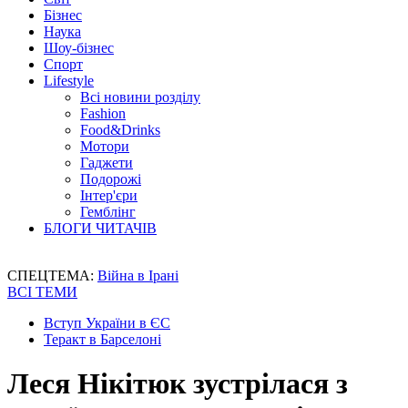
Бізнес
Наука
Шоу-бізнес
Спорт
Lifestyle
Всі новини розділу
Fashion
Food&Drinks
Мотори
Гаджети
Подорожі
Інтер'єри
Гемблінг
БЛОГИ ЧИТАЧІВ
СПЕЦТЕМА:
Війна в Ірані
ВСІ ТЕМИ
Вступ України в ЄС
Теракт в Барселоні
Леся Нікітюк зустрілася з