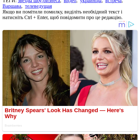
ТЕГИ:
звезды шоу-бизнеса
,
видео
,
украинцы
,
встреча
,
Варшава
,
телеведущая
Якщо ви помітили помилку, виділіть необхідний текст і
натисніть Ctrl + Enter, щоб повідомити про це редакцію.