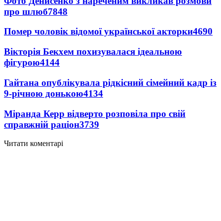
Фото Денисенко з нареченим викликав розмови
про шлюб
7848
Помер чоловік відомої української акторки
4690
Вікторія Бекхем похизувалася ідеальною
фігурою
4144
Гайтана опублікувала рідкісний сімейний кадр із
9-річною донькою
4134
Міранда Керр відверто розповіла про свій
справжній раціон
3739
Читати коментарі