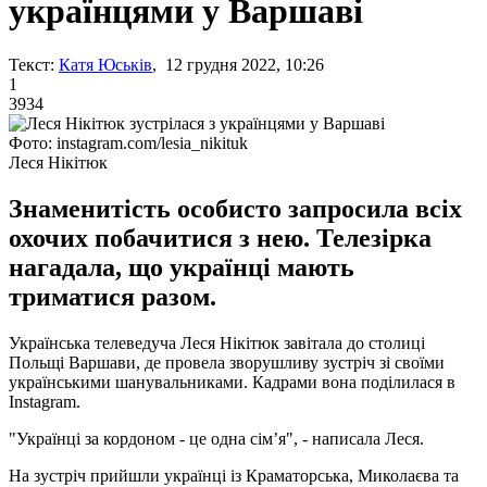
українцями у Варшаві
Текст:
Катя Юськів
, 12 грудня 2022, 10:26
1
3934
Фото: instagram.com/lesia_nikituk
Леся Нікітюк
Знаменитість особисто запросила всіх
охочих побачитися з нею. Телезірка
нагадала, що українці мають
триматися разом.
Українська телеведуча Леся Нікітюк завітала до столиці
Польщі Варшави, де провела зворушливу зустріч зі своїми
українськими шанувальниками. Кадрами вона поділилася в
Instagram.
"Українці за кордоном - це одна сім’я", - написала Леся.
На зустріч прийшли українці із Краматорська, Миколаєва та