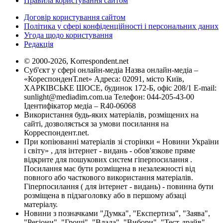
Правила користування сайтом
Договір користування сайтом
Політика у сфері конфіденційності і персональних даних
Угода щодо користування
Редакція
© 2000-2026, Korrespondent.net
Суб'єкт у сфері онлайн-медіа Назва онлайн-медіа –
«КореспонденТ.net» Адреса: 02091, місто Київ,
ХАРКІВСЬКЕ ШОСЕ, будинок 172-Б, офіс 208/1 E-mail:
sunlight@mediadim.com.ua
Телефон: 044-205-43-00
Ідентифікатор медіа – R40-06068
Використання будь-яких матеріалів, розміщених на
сайті, дозволяється за умови посилання на
Корреспондент.net.
При копіюванні матеріалів зі сторінки « Новини України
і світу» , для інтернет - видань - обов'язкове пряме
відкрите для пошукових систем гіперпосилання .
Посилання має бути розміщена в незалежності від
повного або часткового використання матеріалів.
Гіперпосилання ( для інтернет - видань) - повинна бути
розміщена в підзаголовку або в першому абзаці
матеріалу.
Новини з позначками "Думка", "Експертиза", "Заява",
"Регіони", "Гроші", "Влада", "Вибори", "Тест-драйв",