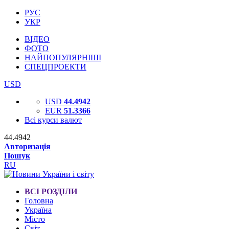
РУС
УКР
ВІДЕО
ФОТО
НАЙПОПУЛЯРНІШІ
СПЕЦПРОЕКТИ
USD
USD
44.4942
EUR
51.3366
Всі курси валют
44.4942
Авторизація
Пошук
RU
ВСІ РОЗДІЛИ
Головна
Україна
Місто
Світ