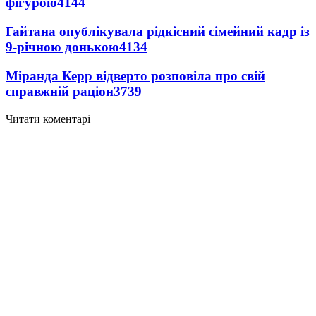
фігурою
4144
Гайтана опублікувала рідкісний сімейний кадр із
9-річною донькою
4134
Міранда Керр відверто розповіла про свій
справжній раціон
3739
Читати коментарі