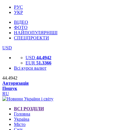
РУС
УКР
ВІДЕО
ФОТО
НАЙПОПУЛЯРНІШІ
СПЕЦПРОЕКТИ
USD
USD
44.4942
EUR
51.3366
Всі курси валют
44.4942
Авторизація
Пошук
RU
ВСІ РОЗДІЛИ
Головна
Україна
Місто
Світ