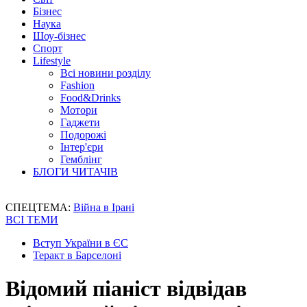
Бізнес
Наука
Шоу-бізнес
Спорт
Lifestyle
Всі новини розділу
Fashion
Food&Drinks
Мотори
Гаджети
Подорожі
Інтер'єри
Гемблінг
БЛОГИ ЧИТАЧІВ
СПЕЦТЕМА:
Війна в Ірані
ВСІ ТЕМИ
Вступ України в ЄС
Теракт в Барселоні
Відомий піаніст відвідав