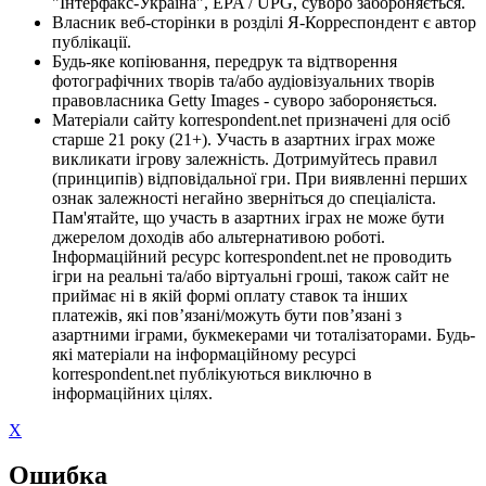
"Інтерфакс-Україна", EPA / UPG, суворо забороняється.
Власник веб-сторінки в розділі Я-Корреспондент є автор
публікації.
Будь-яке копіювання, передрук та відтворення
фотографічних творів та/або аудіовізуальних творів
правовласника Getty Images - суворо забороняється.
Матеріали сайту korrespondent.net призначені для осіб
старше 21 року (21+). Участь в азартних іграх може
викликати ігрову залежність. Дотримуйтесь правил
(принципів) відповідальної гри. При виявленні перших
ознак залежності негайно зверніться до спеціаліста.
Пам'ятайте, що участь в азартних іграх не може бути
джерелом доходів або альтернативою роботі.
Інформаційний ресурс korrespondent.net не проводить
ігри на реальні та/або віртуальні гроші, також сайт не
приймає ні в якій формі оплату ставок та інших
платежів, які пов’язані/можуть бути пов’язані з
азартними іграми, букмекерами чи тоталізаторами. Будь-
які матеріали на інформаційному ресурсі
korrespondent.net публікуються виключно в
інформаційних цілях.
X
Ошибка