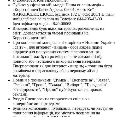
© 2000-2026, Korrespondent.net
Суб'єкт у сфері онлайн-медіа Назва онлайн-медіа –
«КореспонденТ.net» Адреса: 02091, місто Київ,
ХАРКІВСЬКЕ ШОСЕ, будинок 172-Б, офіс 208/1 E-mail:
sunlight@mediadim.com.ua
Телефон: 044-205-43-00
Ідентифікатор медіа – R40-06068
Використання будь-яких матеріалів, розміщених на
сайті, дозволяється за умови посилання на
Корреспондент.net.
При копіюванні матеріалів зі сторінки « Новини України
і світу» , для інтернет - видань - обов'язкове пряме
відкрите для пошукових систем гіперпосилання .
Посилання має бути розміщена в незалежності від
повного або часткового використання матеріалів.
Гіперпосилання ( для інтернет - видань) - повинна бути
розміщена в підзаголовку або в першому абзаці
матеріалу.
Новини з позначками "Думка", "Експертиза", "Заява",
"Регіони", "Гроші", "Влада", "Вибори", "Тест-драйв",
"Спецпроекти", "Промо" публікуються на правах
реклами.
Розділ Спецпроекти створюється спільно з
комерційними партнерами.
Будь яке копіювання, публікація, передрук, чи наступне
поширення інформації, що містить посилання на