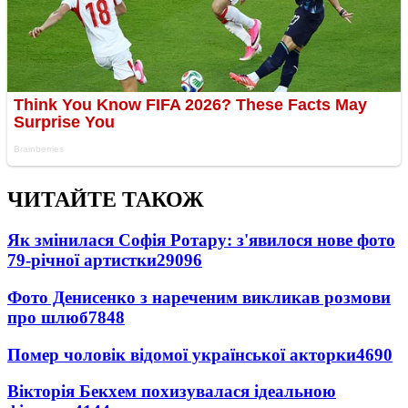
ЧИТАЙТЕ ТАКОЖ
Як змінилася Софія Ротару: з'явилося нове фото
79-річної артистки
29096
Фото Денисенко з нареченим викликав розмови
про шлюб
7848
Помер чоловік відомої української акторки
4690
Вікторія Бекхем похизувалася ідеальною