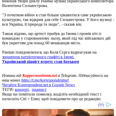
виконав твори циклу
Наївна музика
українського композитора
Валентина Сильвестрова.
"З початком війни я став більше цікавитися саме українською
культурою, так відкрив для себе Сильвестрова. У його музиці -
вся Україна, її природа та люди", - сказав він.
Також відомо, що артист прибув до Ізюма і провів ніч із
командою у старовинному льоху, який під час військових дій
був укриттям для понад 60 мешканців міста.
Раніше повідомлялося, що Коля Сєрга відреагував на
знищення патріотичного графіті в Ізюмі.
Український піаніст втретє став батьком
Новини від
Корреспондент.net
в Telegram. Підписуйтесь на
наш канал
https://t.me/korrespondentnet
Читайте Korrespondent.net в Google News
ТЕГИ:
концерт
,
пианист
Якщо ви помітили помилку, виділіть необхідний текст і
натисніть Ctrl + Enter, щоб повідомити про це редакцію.