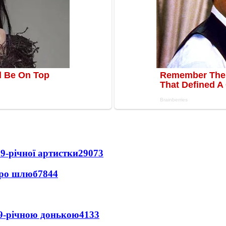
9-річної артистки
29073
про шлюб
7844
 9-річною донькою
4133