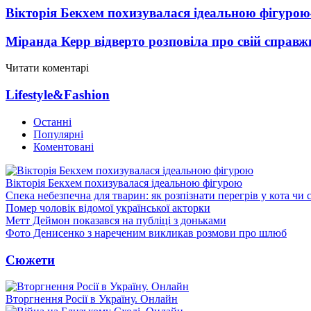
Вікторія Бекхем похизувалася ідеальною фігурою
Міранда Керр відверто розповіла про свій справж
Читати коментарі
Lifestyle&Fashion
Останні
Популярні
Коментовані
Вікторія Бекхем похизувалася ідеальною фігурою
Спека небезпечна для тварин: як розпізнати перегрів у кота чи 
Помер чоловік відомої української акторки
Метт Деймон показався на публіці з доньками
Фото Денисенко з нареченим викликав розмови про шлюб
Сюжети
Вторгнення Росії в Україну. Онлайн