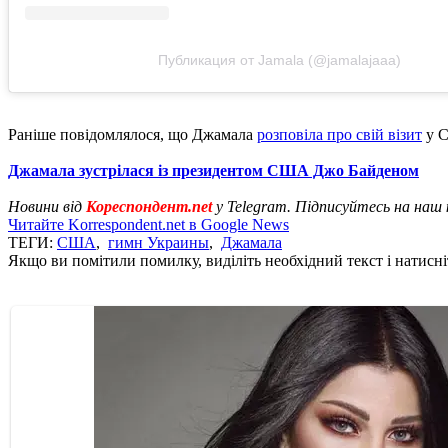
Публикация от Jamala (@jamalajaaa)
Раніше повідомлялося, що Джамала
розповіла про свій візит
у С
Джамала зустрілася із президентом США Джо Байденом
Новини від
Кореспондент.net
у Telegram. Підписуйтесь на наш
Читайте Korrespondent.net в Google News
ТЕГИ:
США
,
гимн Украины
,
Джамала
Якщо ви помітили помилку, виділіть необхідний текст і натисніт