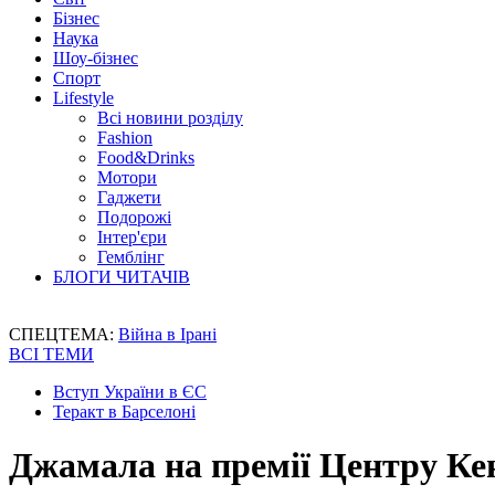
Бізнес
Наука
Шоу-бізнес
Спорт
Lifestyle
Всі новини розділу
Fashion
Food&Drinks
Мотори
Гаджети
Подорожі
Інтер'єри
Гемблінг
БЛОГИ ЧИТАЧІВ
СПЕЦТЕМА:
Війна в Ірані
ВСІ ТЕМИ
Вступ України в ЄС
Теракт в Барселоні
Джамала на премії Центру Ке