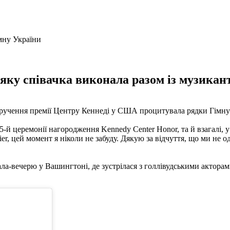
 яку співачка виконала разом із музикан
вручення премії Центру Кеннеді у США процитувала рядки Гімну 
45-й церемонії нагородження Kennedy Center Honor, та й взагалі, у
ier, цей момент я ніколи не забуду. Дякую за відчуття, що ми не од
ала-вечерю у Вашингтоні, де зустрілася з голлівудськими актора