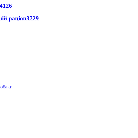
4126
ній раціон
3729
собаки