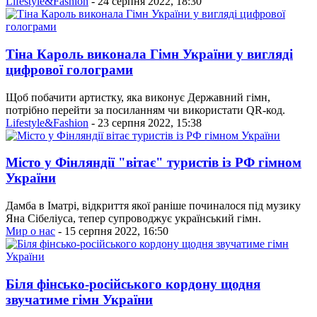
Lifestyle&Fashion
- 24 серпня 2022, 18:30
Тіна Кароль виконала Гімн України у вигляді
цифрової голограми
Щоб побачити артистку, яка виконує Державний гімн,
потрібно перейти за посиланням чи використати QR-код.
Lifestyle&Fashion
- 23 серпня 2022, 15:38
Місто у Фінляндії "вітає" туристів із РФ гімном
України
Дамба в Іматрі, відкриття якої раніше починалося під музику
Яна Сібеліуса, тепер супроводжує український гімн.
Мир о нас
- 15 серпня 2022, 16:50
Біля фінсько-російського кордону щодня
звучатиме гімн України