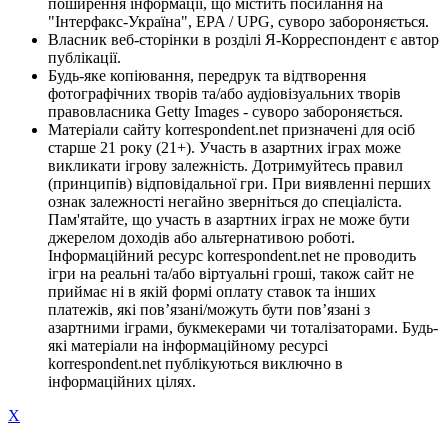
поширення інформації, що містить посилання на
"Інтерфакс-Україна", EPA / UPG, суворо забороняється.
Власник веб-сторінки в розділі Я-Корреспондент є автор
публікації.
Будь-яке копіювання, передрук та відтворення
фотографічних творів та/або аудіовізуальних творів
правовласника Getty Images - суворо забороняється.
Матеріали сайту korrespondent.net призначені для осіб
старше 21 року (21+). Участь в азартних іграх може
викликати ігрову залежність. Дотримуйтесь правил
(принципів) відповідальної гри. При виявленні перших
ознак залежності негайно зверніться до спеціаліста.
Пам'ятайте, що участь в азартних іграх не може бути
джерелом доходів або альтернативою роботі.
Інформаційний ресурс korrespondent.net не проводить
ігри на реальні та/або віртуальні гроші, також сайт не
приймає ні в якій формі оплату ставок та інших
платежів, які пов’язані/можуть бути пов’язані з
азартними іграми, букмекерами чи тоталізаторами. Будь-
які матеріали на інформаційному ресурсі
korrespondent.net публікуються виключно в
інформаційних цілях.
X