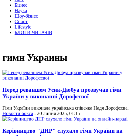
Бізнес
Наука
Шоу-бізнес
Спорт
Lifestyle
БЛОГИ ЧИТАЧІВ
гимн Украины
Перед реваншем Усик-Дюбуа прозвучав гімн
України у виконанні Дорофєєвої
Гімн України виконала українська співачка Надя Дорофєєва.
Новости бокса
- 20 липня 2025, 01:15
Керівництво "ДНР" слухало гімн України на