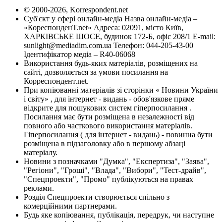
© 2000-2026, Korrespondent.net
Суб'єкт у сфері онлайн-медіа Назва онлайн-медіа –
«КореспонденТ.net» Адреса: 02091, місто Київ,
ХАРКІВСЬКЕ ШОСЕ, будинок 172-Б, офіс 208/1 E-mail:
sunlight@mediadim.com.ua
Телефон: 044-205-43-00
Ідентифікатор медіа – R40-06068
Використання будь-яких матеріалів, розміщених на
сайті, дозволяється за умови посилання на
Корреспондент.net.
При копіюванні матеріалів зі сторінки « Новини України
і світу» , для інтернет - видань - обов'язкове пряме
відкрите для пошукових систем гіперпосилання .
Посилання має бути розміщена в незалежності від
повного або часткового використання матеріалів.
Гіперпосилання ( для інтернет - видань) - повинна бути
розміщена в підзаголовку або в першому абзаці
матеріалу.
Новини з позначками "Думка", "Експертиза", "Заява",
"Регіони", "Гроші", "Влада", "Вибори", "Тест-драйв",
"Спецпроекти", "Промо" публікуються на правах
реклами.
Розділ Спецпроекти створюється спільно з
комерційними партнерами.
Будь яке копіювання, публікація, передрук, чи наступне