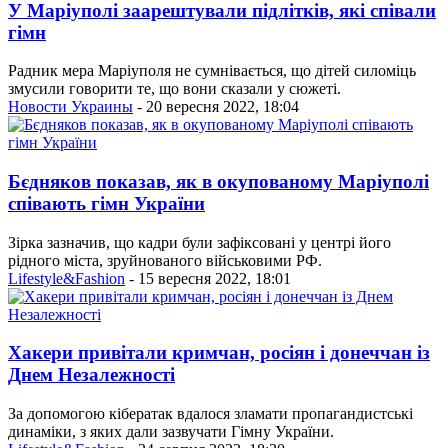
У Маріуполі заарештували підлітків, які співали
гімн
Радник мера Маріуполя не сумнівається, що дітей силоміць
змусили говорити те, що вони сказали у сюжеті.
Новости Украины
- 20 вересня 2022, 18:04
Бєдняков показав, як в окупованому Маріуполі
співають гімн України
Зірка зазначив, що кадри були зафіксовані у центрі його
рідного міста, зруйнованого військовими РФ.
Lifestyle&Fashion
- 15 вересня 2022, 18:01
Хакери привітали кримчан, росіян і донеччан із
Днем Незалежності
За допомогою кібератак вдалося зламати пропагандистські
динаміки, з яких дали зазвучати Гімну України.