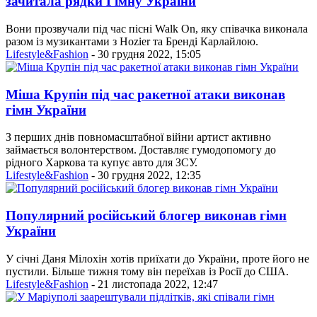
зачитала рядки Гімну України
Вони прозвучали під час пісні Walk On, яку співачка виконала
разом із музикантами з Hozier та Бренді Карлайлою.
Lifestyle&Fashion
- 30 грудня 2022, 15:05
Міша Крупін під час ракетної атаки виконав
гімн України
З перших днів повномасштабної війни артист активно
займається волонтерством. Доставляє гумодопомогу до
рідного Харкова та купує авто для ЗСУ.
Lifestyle&Fashion
- 30 грудня 2022, 12:35
Популярний російський блогер виконав гімн
України
У січні Даня Мілохін хотів приїхати до України, проте його не
пустили. Більше тижня тому він переїхав із Росії до США.
Lifestyle&Fashion
- 21 листопада 2022, 12:47