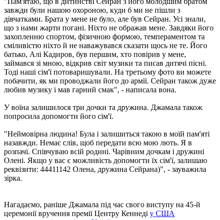
"Пам'ятаю, що в дитинстві Сейран з його молодшим братом
завжди були нашою охороною, куди б ми не пішли з
дівчатками. Брата у мене не було, але був Сейран. Усі знали,
що з нами жарти погані. Ніхто не ображав мене. Завдяки його
захопленню спортом, фізичною формою, темпераментом та
сміливістю ніхто й не наважувався сказати щось не те. Його
батько, Алі Кадиров, був першим, хто повірив у мене,
займався зі мною, відкрив світ музики та писав дитячі пісні.
Тоді наші сім'ї потоваришували. На третьому фото ви можете
побачити, як ми проводжали його до армії. Сейран також дуже
любив музику і мав гарний смак", - написала вона.
У воїна залишилося три дочки та дружина. Джамала також
попросила допомогти його сім'ї.
"Неймовірна людина! Була і залишиться такою в моїй пам'яті
назавжди. Немає слів, щоб передати всю мою лють. Я в
розпачі. Співчуваю всій родині. Чарівним дочкам і дружині
Олені. Якщо у вас є можливість допомогти їх сім'ї, залишаю
реквізити: 44411142 Олена, дружина Сейрана)", - зауважила
зірка.
Нагадаємо, раніше Джамала під час свого виступу на 45-й
церемонії вручення премії Центру Кеннеді
у США