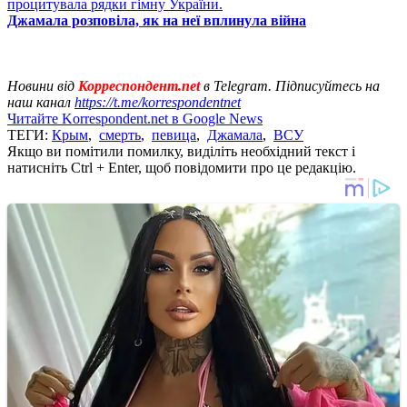
процитувала рядки гімну України.
Джамала розповіла, як на неї вплинула війна
Новини від
Корреспондент.net
в Telegram. Підписуйтесь на
наш канал
https://t.me/korrespondentnet
Читайте Korrespondent.net в Google News
ТЕГИ:
Крым
,
смерть
,
певица
,
Джамала
,
ВСУ
Якщо ви помітили помилку, виділіть необхідний текст і
натисніть Ctrl + Enter, щоб повідомити про це редакцію.