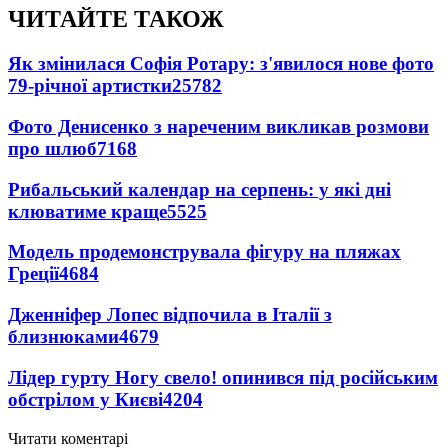
ЧИТАЙТЕ ТАКОЖ
Як змінилася Софія Ротару: з'явилося нове фото
79-річної артистки
25782
Фото Денисенко з нареченим викликав розмови
про шлюб
7168
Рибальський календар на серпень: у які дні
клюватиме краще
5525
Модель продемонструвала фігуру на пляжах
Греції
4684
Дженніфер Лопес відпочила в Італії з
близнюками
4679
Лідер гурту Ногу свело! опинився під російським
обстрілом у Києві
4204
Читати коментарі