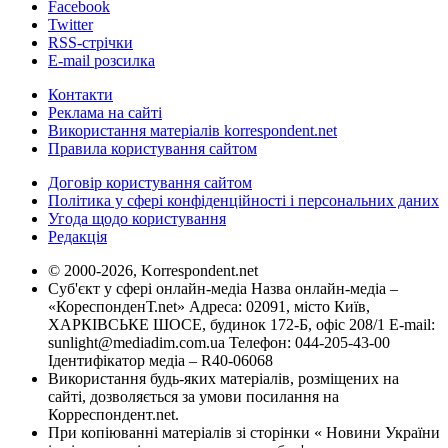
Facebook
Twitter
RSS-стрічки
E-mail розсилка
Контакти
Реклама на сайті
Використання матеріалів korrespondent.net
Правила користування сайтом
Договір користування сайтом
Політика у сфері конфіденційності і персональних даних
Угода щодо користування
Редакція
© 2000-2026, Korrespondent.net
Суб'єкт у сфері онлайн-медіа Назва онлайн-медіа –
«КореспонденТ.net» Адреса: 02091, місто Київ,
ХАРКІВСЬКЕ ШОСЕ, будинок 172-Б, офіс 208/1 E-mail:
sunlight@mediadim.com.ua
Телефон: 044-205-43-00
Ідентифікатор медіа – R40-06068
Використання будь-яких матеріалів, розміщених на
сайті, дозволяється за умови посилання на
Корреспондент.net.
При копіюванні матеріалів зі сторінки « Новини України