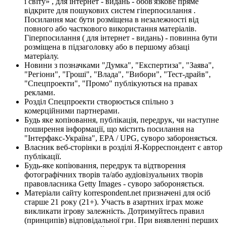
і світу» , для інтернет - видань - обов'язкове пряме
відкрите для пошукових систем гіперпосилання .
Посилання має бути розміщена в незалежності від
повного або часткового використання матеріалів.
Гіперпосилання ( для інтернет - видань) - повинна бути
розміщена в підзаголовку або в першому абзаці
матеріалу.
Новини з позначками "Думка", "Експертиза", "Заява",
"Регіони", "Гроші", "Влада", "Вибори", "Тест-драйв",
"Спецпроекти", "Промо" публікуються на правах
реклами.
Розділ Спецпроекти створюється спільно з
комерційними партнерами.
Будь яке копіювання, публікація, передрук, чи наступне
поширення інформації, що містить посилання на
"Інтерфакс-Україна", EPA / UPG, суворо забороняється.
Власник веб-сторінки в розділі Я-Корреспондент є автор
публікації.
Будь-яке копіювання, передрук та відтворення
фотографічних творів та/або аудіовізуальних творів
правовласника Getty Images - суворо забороняється.
Матеріали сайту korrespondent.net призначені для осіб
старше 21 року (21+). Участь в азартних іграх може
викликати ігрову залежність. Дотримуйтесь правил
(принципів) відповідальної гри. При виявленні перших