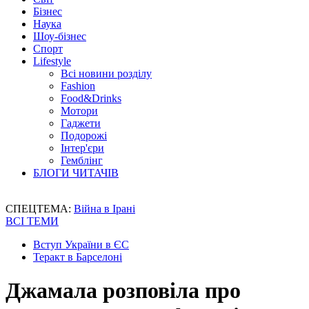
Бізнес
Наука
Шоу-бізнес
Спорт
Lifestyle
Всі новини розділу
Fashion
Food&Drinks
Мотори
Гаджети
Подорожі
Інтер'єри
Гемблінг
БЛОГИ ЧИТАЧІВ
СПЕЦТЕМА:
Війна в Ірані
ВСІ ТЕМИ
Вступ України в ЄС
Теракт в Барселоні
Джамала розповіла про