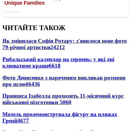
ЧИТАЙТЕ ТАКОЖ
Як змінилася Софія Ротару: з'явилося нове фото
79-річної артистки
24212
Рибальський календар на серпень: у які дні
клюватиме краще
6618
Фото Денисенко з нареченим викликав розмови
про шлюб
6436
Принцеса Ізабелла проходить 11-місячний курс
військової підготовки
5060
Модель продемонструвала фігуру на пляжах
Греції
4677