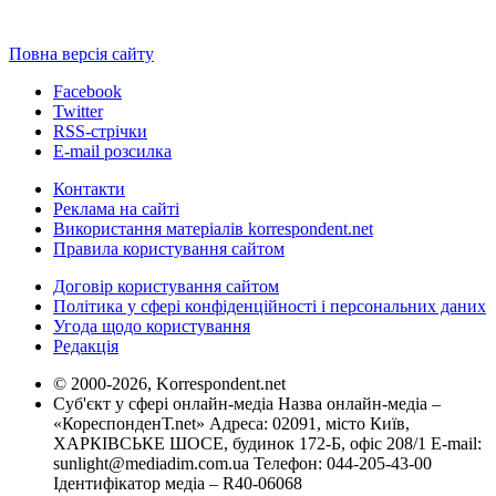
Повна версія сайту
Facebook
Twitter
RSS-стрічки
E-mail розсилка
Контакти
Реклама на сайті
Використання матеріалів korrespondent.net
Правила користування сайтом
Договір користування сайтом
Політика у сфері конфіденційності і персональних даних
Угода щодо користування
Редакція
© 2000-2026, Korrespondent.net
Суб'єкт у сфері онлайн-медіа Назва онлайн-медіа –
«КореспонденТ.net» Адреса: 02091, місто Київ,
ХАРКІВСЬКЕ ШОСЕ, будинок 172-Б, офіс 208/1 E-mail:
sunlight@mediadim.com.ua
Телефон: 044-205-43-00
Ідентифікатор медіа – R40-06068