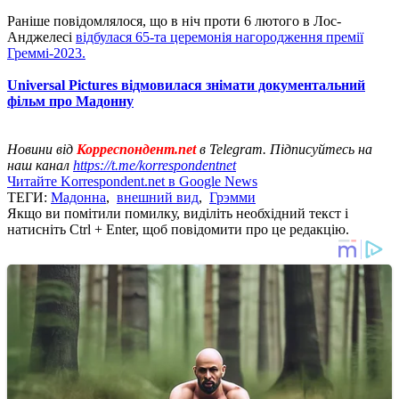
Раніше повідомлялося, що в ніч проти 6 лютого в Лос-
Анджелесі
відбулася 65-та церемонія нагородження премії
Греммі-2023.
Universal Pictures відмовилася знімати документальний
фільм про Мадонну
Новини від
Корреспондент.net
в Telegram. Підписуйтесь на
наш канал
https://t.me/korrespondentnet
Читайте Korrespondent.net в Google News
ТЕГИ:
Мадонна
,
внешний вид
,
Грэмми
Якщо ви помітили помилку, виділіть необхідний текст і
натисніть Ctrl + Enter, щоб повідомити про це редакцію.