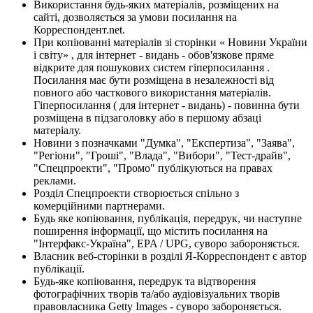
Використання будь-яких матеріалів, розміщених на
сайті, дозволяється за умови посилання на
Корреспондент.net.
При копіюванні матеріалів зі сторінки « Новини України
і світу» , для інтернет - видань - обов'язкове пряме
відкрите для пошукових систем гіперпосилання .
Посилання має бути розміщена в незалежності від
повного або часткового використання матеріалів.
Гіперпосилання ( для інтернет - видань) - повинна бути
розміщена в підзаголовку або в першому абзаці
матеріалу.
Новини з позначками "Думка", "Експертиза", "Заява",
"Регіони", "Гроші", "Влада", "Вибори", "Тест-драйв",
"Спецпроекти", "Промо" публікуються на правах
реклами.
Розділ Спецпроекти створюється спільно з
комерційними партнерами.
Будь яке копіювання, публікація, передрук, чи наступне
поширення інформації, що містить посилання на
"Інтерфакс-Україна", EPA / UPG, суворо забороняється.
Власник веб-сторінки в розділі Я-Корреспондент є автор
публікації.
Будь-яке копіювання, передрук та відтворення
фотографічних творів та/або аудіовізуальних творів
правовласника Getty Images - суворо забороняється.