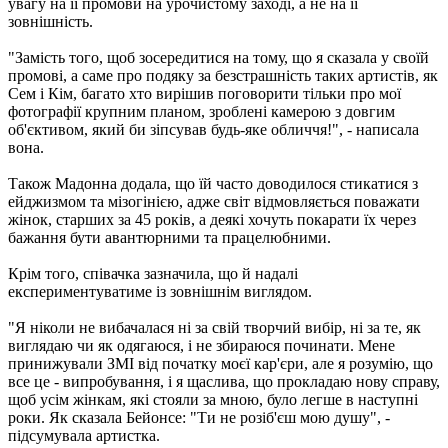
увагу на її промови на урочистому заході, а не на її
зовнішність.
"Замість того, щоб зосередитися на тому, що я сказала у своїй
промові, а саме про подяку за безстрашність таких артистів, як
Сем і Кім, багато хто вирішив поговорити тільки про мої
фотографії крупним планом, зроблені камерою з довгим
об'єктивом, який би зіпсував будь-яке обличчя!", - написала
вона.
Також Мадонна додала, що їй часто доводилося стикатися з
ейджизмом та мізогінією, адже світ відмовляється поважати
жінок, старших за 45 років, а деякі хочуть покарати їх через
бажання бути авантюрними та працелюбними.
Крім того, співачка зазначила, що й надалі
експериментуватиме із зовнішнім виглядом.
"Я ніколи не вибачалася ні за свій творчий вибір, ні за те, як
виглядаю чи як одягаюся, і не збираюся починати. Мене
принижували ЗМІ від початку моєї кар'єри, але я розумію, що
все це - випробування, і я щаслива, що прокладаю нову справу,
щоб усім жінкам, які стояли за мною, було легше в наступні
роки. Як сказала Бейонсе: "Ти не розіб'єш мою душу", -
підсумувала артистка.