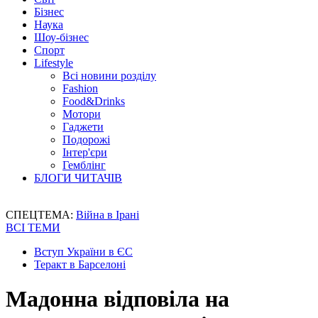
Бізнес
Наука
Шоу-бізнес
Спорт
Lifestyle
Всі новини розділу
Fashion
Food&Drinks
Мотори
Гаджети
Подорожі
Інтер'єри
Гемблінг
БЛОГИ ЧИТАЧІВ
СПЕЦТЕМА:
Війна в Ірані
ВСІ ТЕМИ
Вступ України в ЄС
Теракт в Барселоні
Мадонна відповіла на