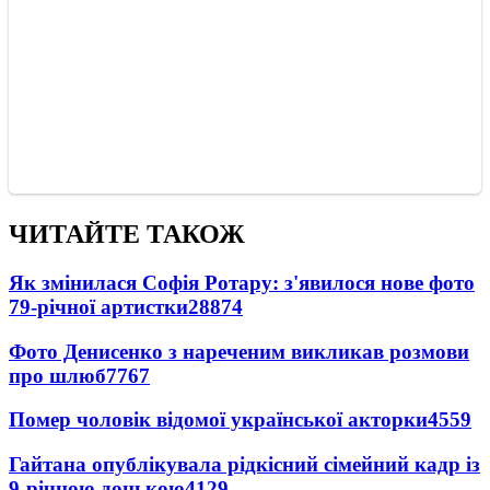
ЧИТАЙТЕ ТАКОЖ
Як змінилася Софія Ротару: з'явилося нове фото
79-річної артистки
28874
Фото Денисенко з нареченим викликав розмови
про шлюб
7767
Помер чоловік відомої української акторки
4559
Гайтана опублікувала рідкісний сімейний кадр із
9-річною донькою
4129