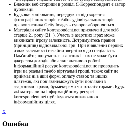
Власник веб-сторінки в розділі Я-Корреспондент є автор
публікації.
Будь-яке копіювання, передрук та відтворення
фотографічних творів та/або аудіовізуальних творів
правовласника Getty Images - суворо забороняється.
Матеріали сайту korrespondent.net призначені для осіб
старше 21 року (21+). Участь в азартних іграх може
викликати ігрову залежність. Дотримуйтесь правил
(принципів) відповідальної гри. При виявленні перших
ознак залежності негайно зверніться до спеціаліста.
Пам'ятайте, що участь в азартних іграх не може бути
джерелом доходів або альтернативою роботі.
Інформаційний ресурс korrespondent.net не проводить
ігри на реальні та/або віртуальні гроші, також сайт не
приймає ні в якій формі оплату ставок та інших
платежів, які пов’язані/можуть бути пов’язані з
азартними іграми, букмекерами чи тоталізаторами. Будь-
які матеріали на інформаційному ресурсі
korrespondent.net публікуються виключно в
інформаційних цілях.
X
Ошибка