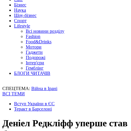
Бізнес
Наука
Шоу-бізнес
Спорт
Lifestyle
Всі новини розділу
Fashion
Food&Drinks
Мотори
Гаджети
Подорожі
Інтер'єри
Гемблінг
БЛОГИ ЧИТАЧІВ
СПЕЦТЕМА:
Війна в Ірані
ВСІ ТЕМИ
Вступ України в ЄС
Теракт в Барселоні
Деніел Редкліфф уперше став