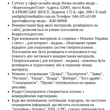
Суб'єкт у сфері онлайн-медіа Назва онлайн-медіа –
«КореспонденТ.net» Адреса: 02091, місто Київ,
ХАРКІВСЬКЕ ШОСЕ, будинок 172-Б, офіс 208/1 E-mail:
sunlight@mediadim.com.ua
Телефон: 044-205-43-00
Ідентифікатор медіа – R40-06068
Використання будь-яких матеріалів, розміщених на
сайті, дозволяється за умови посилання на
Корреспондент.net.
При копіюванні матеріалів зі сторінки « Новини України
і світу» , для інтернет - видань - обов'язкове пряме
відкрите для пошукових систем гіперпосилання .
Посилання має бути розміщена в незалежності від
повного або часткового використання матеріалів.
Гіперпосилання ( для інтернет - видань) - повинна бути
розміщена в підзаголовку або в першому абзаці
матеріалу.
Новини з позначками "Думка", "Експертиза", "Заява",
"Регіони", "Гроші", "Влада", "Вибори", "Тест-драйв",
"Спецпроекти", "Промо" публікуються на правах
реклами.
Розділ Спецпроекти створюється спільно з
комерційними партнерами.
Будь яке копіювання, публікація, передрук, чи наступне
поширення інформації, що містить посилання на
"Інтерфакс-Україна", EPA / UPG, суворо забороняється.