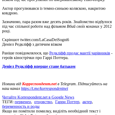
Актор прогулювався із темно-синьою коляскою, накритою
ковдрою.
Зазначимо, пара разом вже десять років. Знайомство відбулося
під час спільної роботи над фільмом
Вбий своїх коханих
у 2012
році.
Скріншот twitter.com/LaCasaDeiSogni6
Деніел Редкліфф з дитячим візком
Раніше повідомлялося, що
Редкліфф продає мантії чарівників
-
героїв кінострічки про Гаррі Поттера.
Деніел Редкліфф вперше стане батьком
Новини від
Корреспондент.net
в Telegram. Підписуйтесь на
наш канал
https://t.me/korrespondentnet
Читайте Korrespondent.net в Google News
ТЕГИ:
первенец
,
отцовство
,
Гарри Поттер
,
актер
,
беременность и роды
Якщо ви помітили помилку, виділіть необхідний текст і