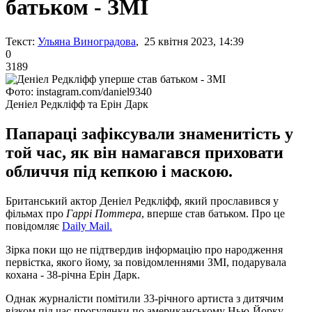
батьком - ЗМІ
Текст:
Ульяна Виноградова
, 25 квітня 2023, 14:39
0
3189
Фото: instagram.com/daniel9340
Деніел Редкліфф та Ерін Дарк
Папараці зафіксували знаменитість у
той час, як він намагався приховати
обличчя під кепкою і маскою.
Британський актор Деніел Редкліфф, який прославився у
фільмах про
Гаррі Поттера
, вперше став батьком. Про це
повідомляє
Daily Mail.
Зірка поки що не підтвердив інформацію про народження
первістка, якого йому, за повідомленнями ЗМІ, подарувала
кохана - 38-річна Ерін Дарк.
Однак журналісти помітили 33-річного артиста з дитячим
візком під час прогулянки по американському Нью-Йорку.