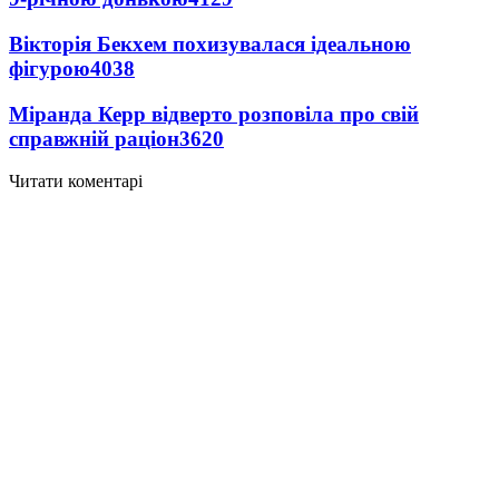
Вікторія Бекхем похизувалася ідеальною
фігурою
4038
Міранда Керр відверто розповіла про свій
справжній раціон
3620
Читати коментарі