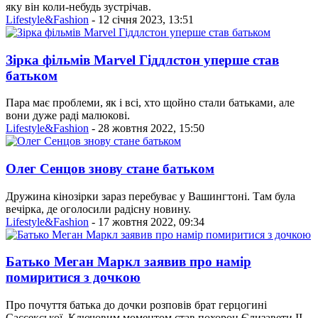
яку він коли-небудь зустрічав.
Lifestyle&Fashion
- 12 січня 2023, 13:51
Зірка фільмів Marvel Гіддлстон уперше став
батьком
Пара має проблеми, як і всі, хто щойно стали батьками, але
вони дуже раді малюкові.
Lifestyle&Fashion
- 28 жовтня 2022, 15:50
Олег Сенцов знову стане батьком
Дружина кінозірки зараз перебуває у Вашингтоні. Там була
вечірка, де оголосили радісну новину.
Lifestyle&Fashion
- 17 жовтня 2022, 09:34
Батько Меган Маркл заявив про намір
помиритися з дочкою
Про почуття батька до дочки розповів брат герцогині
Сассекської. Ключовим моментом став похорон Єлизавети ІІ.