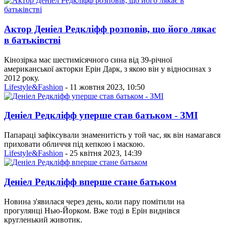
Актор Деніел Редкліфф розповів, що його лякає
в батьківстві
Кінозірка має шестимісячного сина від 39-річної
американської акторки Ерін Дарк, з якою він у відносинах з
2012 року.
Lifestyle&Fashion
- 11 жовтня 2023, 10:50
Деніел Редкліфф уперше став батьком - ЗМІ
Папараці зафіксували знаменитість у той час, як він намагався
приховати обличчя під кепкою і маскою.
Lifestyle&Fashion
- 25 квітня 2023, 14:39
Деніел Редкліфф вперше стане батьком
Новина з'явилася через день, коли пару помітили на
прогулянці Нью-Йорком. Вже тоді в Ерін виднівся
кругленький животик.