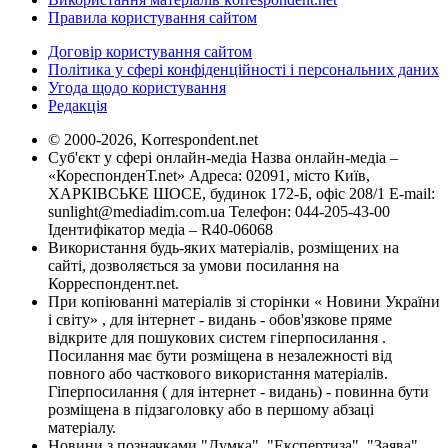
Правила користування сайтом
Договір користування сайтом
Політика у сфері конфіденційності і персональних даних
Угода щодо користування
Редакція
© 2000-2026, Korrespondent.net
Суб'єкт у сфері онлайн-медіа Назва онлайн-медіа –
«КореспонденТ.net» Адреса: 02091, місто Київ,
ХАРКІВСЬКЕ ШОСЕ, будинок 172-Б, офіс 208/1 E-mail:
sunlight@mediadim.com.ua
Телефон: 044-205-43-00
Ідентифікатор медіа – R40-06068
Використання будь-яких матеріалів, розміщених на
сайті, дозволяється за умови посилання на
Корреспондент.net.
При копіюванні матеріалів зі сторінки « Новини України
і світу» , для інтернет - видань - обов'язкове пряме
відкрите для пошукових систем гіперпосилання .
Посилання має бути розміщена в незалежності від
повного або часткового використання матеріалів.
Гіперпосилання ( для інтернет - видань) - повинна бути
розміщена в підзаголовку або в першому абзаці
матеріалу.
Новини з позначками "Думка", "Експертиза", "Заява",