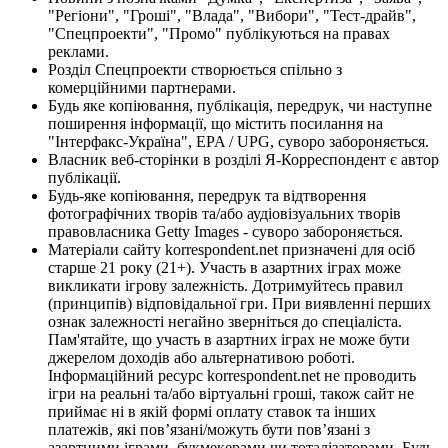
"Регіони", "Гроші", "Влада", "Вибори", "Тест-драйв",
"Спецпроекти", "Промо" публікуються на правах
реклами.
Розділ Спецпроекти створюється спільно з
комерційними партнерами.
Будь яке копіювання, публікація, передрук, чи наступне
поширення інформації, що містить посилання на
"Інтерфакс-Україна", EPA / UPG, суворо забороняється.
Власник веб-сторінки в розділі Я-Корреспондент є автор
публікації.
Будь-яке копіювання, передрук та відтворення
фотографічних творів та/або аудіовізуальних творів
правовласника Getty Images - суворо забороняється.
Матеріали сайту korrespondent.net призначені для осіб
старше 21 року (21+). Участь в азартних іграх може
викликати ігрову залежність. Дотримуйтесь правил
(принципів) відповідальної гри. При виявленні перших
ознак залежності негайно зверніться до спеціаліста.
Пам'ятайте, що участь в азартних іграх не може бути
джерелом доходів або альтернативою роботі.
Інформаційний ресурс korrespondent.net не проводить
ігри на реальні та/або віртуальні гроші, також сайт не
приймає ні в якій формі оплату ставок та інших
платежів, які пов’язані/можуть бути пов’язані з
азартними іграми, букмекерами чи тоталізаторами. Будь-