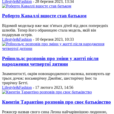
Lifestyle&Fashion
- 28 березня 2023, 13:34
Роберто Каваллі вшосте став батьком
Відомий модельєр вже має п'ятьох дітей від двох попередніх
шлюбів. Тепер його обраницею стала модель, якій він
подарував острів.
Lifestyle&Fashion
- 10 березня 2023, 10:33
Рейнольдс розповів про зміни у житті після
народження четвертої дитини
Знаменитості, окрім новонародженого малюка, виховують ще
трьох дочок: восьмирічну Джеймс, шестирічну Інес та
трирічну Бетті.
Lifestyle&Fashion
- 17 лютого 2023, 14:56
Квентін Тарантіно розповів про своє батьківство
Режисер назвав свого сина Леона найчарівнішою людиною,