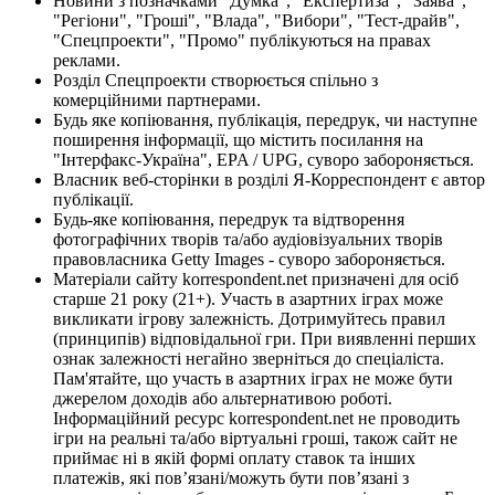
Новини з позначками "Думка", "Експертиза", "Заява",
"Регіони", "Гроші", "Влада", "Вибори", "Тест-драйв",
"Спецпроекти", "Промо" публікуються на правах
реклами.
Розділ Спецпроекти створюється спільно з
комерційними партнерами.
Будь яке копіювання, публікація, передрук, чи наступне
поширення інформації, що містить посилання на
"Інтерфакс-Україна", EPA / UPG, суворо забороняється.
Власник веб-сторінки в розділі Я-Корреспондент є автор
публікації.
Будь-яке копіювання, передрук та відтворення
фотографічних творів та/або аудіовізуальних творів
правовласника Getty Images - суворо забороняється.
Матеріали сайту korrespondent.net призначені для осіб
старше 21 року (21+). Участь в азартних іграх може
викликати ігрову залежність. Дотримуйтесь правил
(принципів) відповідальної гри. При виявленні перших
ознак залежності негайно зверніться до спеціаліста.
Пам'ятайте, що участь в азартних іграх не може бути
джерелом доходів або альтернативою роботі.
Інформаційний ресурс korrespondent.net не проводить
ігри на реальні та/або віртуальні гроші, також сайт не
приймає ні в якій формі оплату ставок та інших
платежів, які пов’язані/можуть бути пов’язані з