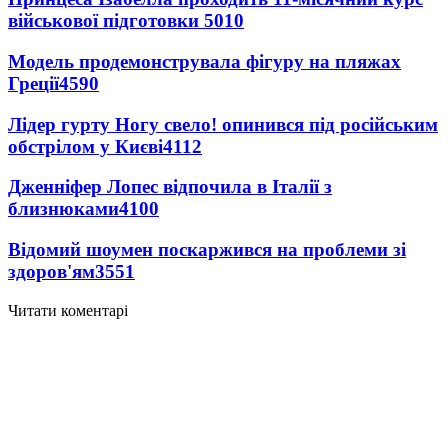
військової підготовки
5010
Модель продемонструвала фігуру на пляжах
Греції
4590
Лідер гурту Ногу свело! опинився під російським
обстрілом у Києві
4112
Дженніфер Лопес відпочила в Італії з
близнюками
4100
Відомий шоумен поскаржився на проблеми зі
здоров'ям
3551
Читати коментарі