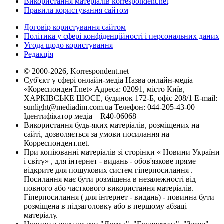
Використання матеріалів korrespondent.net
Правила користування сайтом
Договір користування сайтом
Політика у сфері конфіденційності і персональних даних
Угода щодо користування
Редакція
© 2000-2026, Korrespondent.net
Суб'єкт у сфері онлайн-медіа Назва онлайн-медіа –
«КореспонденТ.net» Адреса: 02091, місто Київ,
ХАРКІВСЬКЕ ШОСЕ, будинок 172-Б, офіс 208/1 E-mail:
sunlight@mediadim.com.ua
Телефон: 044-205-43-00
Ідентифікатор медіа – R40-06068
Використання будь-яких матеріалів, розміщених на
сайті, дозволяється за умови посилання на
Корреспондент.net.
При копіюванні матеріалів зі сторінки « Новини України
і світу» , для інтернет - видань - обов'язкове пряме
відкрите для пошукових систем гіперпосилання .
Посилання має бути розміщена в незалежності від
повного або часткового використання матеріалів.
Гіперпосилання ( для інтернет - видань) - повинна бути
розміщена в підзаголовку або в першому абзаці
матеріалу.