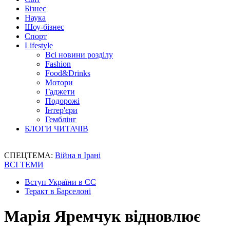
Бізнес
Наука
Шоу-бізнес
Спорт
Lifestyle
Всі новини розділу
Fashion
Food&Drinks
Мотори
Гаджети
Подорожі
Інтер'єри
Гемблінг
БЛОГИ ЧИТАЧІВ
СПЕЦТЕМА:
Війна в Ірані
ВСІ ТЕМИ
Вступ України в ЄС
Теракт в Барселоні
Марія Яремчук відновлює