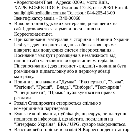
«КореспонденТ.net» Адреса: 02091, місто Київ,
ХАРКІВСЬКЕ ШОСЕ, будинок 172-Б, офіс 208/1 E-mail:
sunlight@mediadim.com.ua
Телефон: 044-205-43-00
Ідентифікатор медіа – R40-06068
Використання будь-яких матеріалів, розміщених на
сайті, дозволяється за умови посилання на
Корреспондент.net.
При копіюванні матеріалів зі сторінки « Новини України
і світу» , для інтернет - видань - обов'язкове пряме
відкрите для пошукових систем гіперпосилання .
Посилання має бути розміщена в незалежності від
повного або часткового використання матеріалів.
Гіперпосилання ( для інтернет - видань) - повинна бути
розміщена в підзаголовку або в першому абзаці
матеріалу.
Новини з позначками "Думка", "Експертиза", "Заява",
"Регіони", "Гроші", "Влада", "Вибори", "Тест-драйв",
"Спецпроекти", "Промо" публікуються на правах
реклами.
Розділ Спецпроекти створюється спільно з
комерційними партнерами.
Будь яке копіювання, публікація, передрук, чи наступне
поширення інформації, що містить посилання на
"Інтерфакс-Україна", EPA / UPG, суворо забороняється.
Власник веб-сторінки в розділі Я-Корреспондент є автор