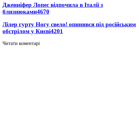
Дженніфер Лопес відпочила в Італії з
близнюками
4670
Лідер гурту Ногу свело! опинився під російським
обстрілом у Києві
4201
Читати коментарі