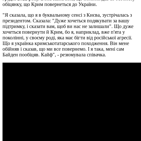
обіцянку, що Крим повернеться до України.
"Я сказала, що я в буквальному сенсі з Києва, зустрічалась з
президентом. Сказала: "Дуже хочеться подякувати за вашу
підтримку, і сказати вам, щоб ви нас не залишали". Що дуже
хочеться повернути й Крим, бо я, наприклад, вже п'ята у
поколінні, у своєму роді, яка має бігти від російської агресії.
Що я українка кримськотатарського походження. Він мене
обійняв і сказав, що ми все повернемо. І я така, мені сам
Байден пообіцяв. Кайф", - резюмувала співачка.