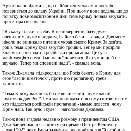
Артистка повідомила, що найближчим часом півострів
повернеться до складу України. При цьому вона додала, що до
початку повномасштабної війни тема Криму почала забувати,
проте зараз все інакше.
"Я скажу тільки за себе. Я це повернення бачу дуже
очевидним, дуже швидким, і я його бачила завжди. Для мене
ніколи не виникало питання українського Криму. За дев'ять
років тема Криму була забутою трошки. Тепер ми прозріли.
Знаємо, на що здатна російська пропаганда. Це була
маніпуляція з нами, і ми на неї повелися. Як сумно це б не
звучало. Тепер ми сповнені надії", - сказала вона.
Також Джамала підкреслила, що Росія бачить в Криму для
себе "ласий шматочок", проте цю пропаганду треба
зупинити.
"Тема Криму важлива, бо це величезний і дуже ласий
шматочок для Росії. І ми маємо показати всьому світові та тим,
хто піддається російській пропаганді - маємо довести, чому
Крим наш. Так було і буде", - наголосила Джамала.
Також вона згадала недавню розмову з президентом США
Джо Байденомпід час візиту на премію Центра Кеннеді у
грудні 2022 року. Вона зазначила, що політик дав їй особисту