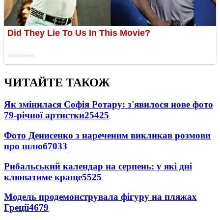
ЧИТАЙТЕ ТАКОЖ
Як змінилася Софія Ротару: з'явилося нове фото
79-річної артистки
25425
Фото Денисенко з нареченим викликав розмови
про шлюб
7033
Рибальський календар на серпень: у які дні
клюватиме краще
5525
Модель продемонструвала фігуру на пляжах
Греції
4679