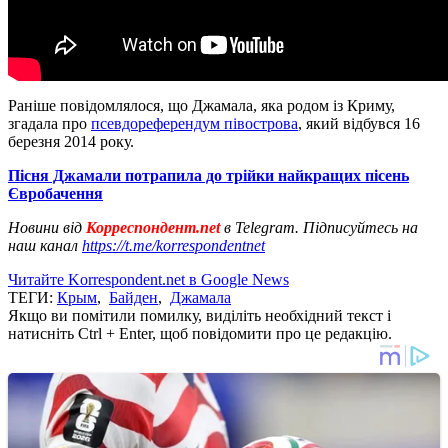
Раніше повідомлялося, що Джамала, яка родом із Криму,
згадала про
псевдореферендум півострова
, який відбувся 16
березня 2014 року.
Пісня Джамали потрапила до трійки найкращих пісень
Євробачення
Новини від
Корреспондент.net
в Telegram. Підписуйтесь на
наш канал
https://t.me/korrespondentnet
Читайте Korrespondent.net в Google News
ТЕГИ:
Крым
,
Байден
,
Джамала
Якщо ви помітили помилку, виділіть необхідний текст і
натисніть Ctrl + Enter, щоб повідомити про це редакцію.