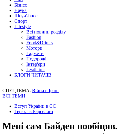
Бізнес
Наука
Шоу-бізнес
Спорт
Lifestyle
Всі новини розділу
Fashion
Food&Drinks
Мотори
Гаджети
Подорожі
Інтер'єри
Гемблінг
БЛОГИ ЧИТАЧІВ
СПЕЦТЕМА:
Війна в Ірані
ВСІ ТЕМИ
Вступ України в ЄС
Теракт в Барселоні
Мені сам Байден пообіцяв.