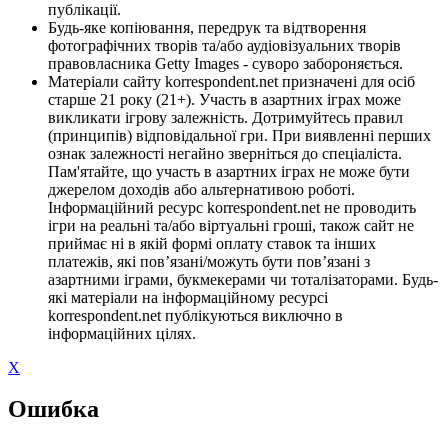
публікації.
Будь-яке копіювання, передрук та відтворення
фотографічних творів та/або аудіовізуальних творів
правовласника Getty Images - суворо забороняється.
Матеріали сайту korrespondent.net призначені для осіб
старше 21 року (21+). Участь в азартних іграх може
викликати ігрову залежність. Дотримуйтесь правил
(принципів) відповідальної гри. При виявленні перших
ознак залежності негайно зверніться до спеціаліста.
Пам'ятайте, що участь в азартних іграх не може бути
джерелом доходів або альтернативою роботі.
Інформаційний ресурс korrespondent.net не проводить
ігри на реальні та/або віртуальні гроші, також сайт не
приймає ні в якій формі оплату ставок та інших
платежів, які пов’язані/можуть бути пов’язані з
азартними іграми, букмекерами чи тоталізаторами. Будь-
які матеріали на інформаційному ресурсі
korrespondent.net публікуються виключно в
інформаційних цілях.
X
Ошибка