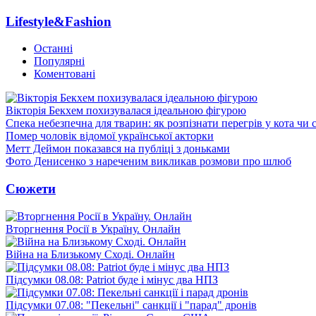
Lifestyle&Fashion
Останні
Популярні
Коментовані
Вікторія Бекхем похизувалася ідеальною фігурою
Спека небезпечна для тварин: як розпізнати перегрів у кота чи 
Помер чоловік відомої української акторки
Метт Деймон показався на публіці з доньками
Фото Денисенко з нареченим викликав розмови про шлюб
Сюжети
Вторгнення Росії в Україну. Онлайн
Війна на Близькому Сході. Онлайн
Підсумки 08.08: Patriot буде і мінус два НПЗ
Підсумки 07.08: "Пекельні" санкції і "парад" дронів