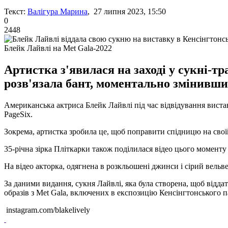
Текст:
Валігура Марина
, 27 липня 2023, 15:50
0
2448
Блейк Лайвлі на Met Gala-2022
Артистка з'явилася на заході у сукні-тр
розв'язала бант, моментально змінивши
Американська актриса Блейк Лайвлі під час відвідування виста
PageSix.
Зокрема, артистка зробила це, щоб поправити спідницю на своїй 
35-річна зірка Пліткарки також поділилася відео цього моменту
На відео акторка, одягнена в розкльошені джинси і сірий вельве
За даними видання, сукня Лайвлі, яка була створена, щоб відда
образів з Met Gala, включених в експозицію Кенсінгтонського п
instagram.com/blakelively