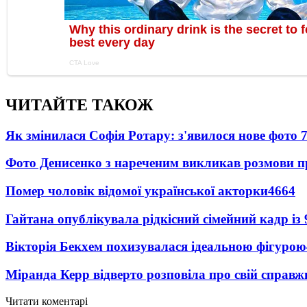
ЧИТАЙТЕ ТАКОЖ
Як змінилася Софія Ротару: з'явилося нове фото 7
Фото Денисенко з нареченим викликав розмови 
Помер чоловік відомої української акторки
4664
Гайтана опублікувала рідкісний сімейний кадр із
Вікторія Бекхем похизувалася ідеальною фігурою
Міранда Керр відверто розповіла про свій справж
Читати коментарі