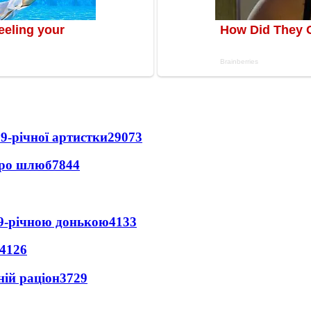
9-річної артистки
29073
про шлюб
7844
 9-річною донькою
4133
4126
ній раціон
3729