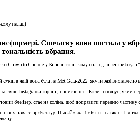
ансформері. Спочатку вона постала у вбра
 тональність вбрання.
вки Crown to Couture у Кенсінгтонському палаці, перестрибнула 
сукні в якій вона була на Met Gala-2022, яку наразі виставлено в
 на своїй Instagram-сторінці, написавши: "Коли ти клоун, який пе
товий блейзер, стає на коліна, щоб поправити передню частину сво
ти шану поваги архітектурі Нью-Йорка, і містить натяк на Плітка
алацу.