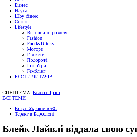
Бізнес
Наука
Шоу-бізнес
Спорт
Lifestyle
Всі новини розділу
Fashion
Food&Drinks
Мотори
Гаджети
Подорожі
Інтер'єри
Гемблінг
БЛОГИ ЧИТАЧІВ
СПЕЦТЕМА:
Війна в Ірані
ВСІ ТЕМИ
Вступ України в ЄС
Теракт в Барселоні
Блейк Лайвлі віддала свою су