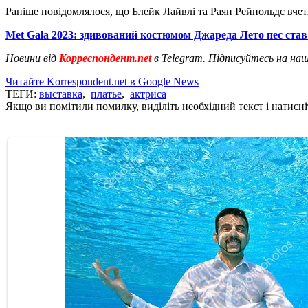
Раніше повідомлялося, що Блейк Лайвлі та Раян Рейнольдс вче
Met Gala 2023: здивований костюмом Джареда Лето пес став
Новини від
Корреспондент.net
в Telegram. Підписуйтесь на на
Читайте Korrespondent.net в Google News
ТЕГИ:
выставка
,
платье
,
актриса
Якщо ви помітили помилку, виділіть необхідний текст і натисніт