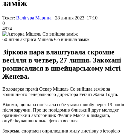
заміж
Текст:
Валігура Марина
, 28 липня 2023, 17:10
0
4974
60-літня актриса Мішель Єо вийшла заміж
Зіркова пара влаштувала скромне
весілля в четвер, 27 липня. Закохані
розписалися в швейцарському місті
Женева.
Володарка премії Оскар Мішель Єо вийшла заміж за
колишнього генерального директора Ferarri Жана Тодта.
Відомо, що пара пов'язала себе узами шлюбу через 19 років
після заручин. Про це повідомив близький друг молодят,
бразильський автогонщик Феліпе Масса в Instagram,
опублікувавши кілька фото з весілля.
Зокрема, спортмен оприлюднив милу листівку з історією