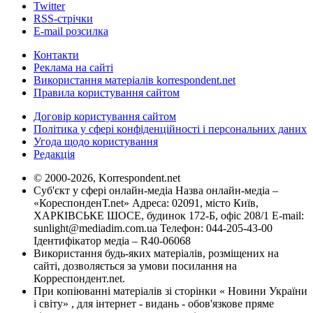
Twitter
RSS-стрічки
E-mail розсилка
Контакти
Реклама на сайті
Використання матеріалів korrespondent.net
Правила користування сайтом
Договір користування сайтом
Політика у сфері конфіденційності і персональних даних
Угода щодо користування
Редакція
© 2000-2026, Korrespondent.net
Суб'єкт у сфері онлайн-медіа Назва онлайн-медіа –
«КореспонденТ.net» Адреса: 02091, місто Київ,
ХАРКІВСЬКЕ ШОСЕ, будинок 172-Б, офіс 208/1 E-mail:
sunlight@mediadim.com.ua
Телефон: 044-205-43-00
Ідентифікатор медіа – R40-06068
Використання будь-яких матеріалів, розміщених на
сайті, дозволяється за умови посилання на
Корреспондент.net.
При копіюванні матеріалів зі сторінки « Новини України
і світу» , для інтернет - видань - обов'язкове пряме