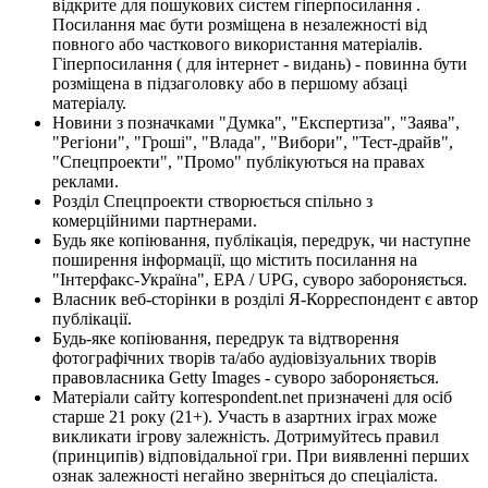
відкрите для пошукових систем гіперпосилання .
Посилання має бути розміщена в незалежності від
повного або часткового використання матеріалів.
Гіперпосилання ( для інтернет - видань) - повинна бути
розміщена в підзаголовку або в першому абзаці
матеріалу.
Новини з позначками "Думка", "Експертиза", "Заява",
"Регіони", "Гроші", "Влада", "Вибори", "Тест-драйв",
"Спецпроекти", "Промо" публікуються на правах
реклами.
Розділ Спецпроекти створюється спільно з
комерційними партнерами.
Будь яке копіювання, публікація, передрук, чи наступне
поширення інформації, що містить посилання на
"Інтерфакс-Україна", EPA / UPG, суворо забороняється.
Власник веб-сторінки в розділі Я-Корреспондент є автор
публікації.
Будь-яке копіювання, передрук та відтворення
фотографічних творів та/або аудіовізуальних творів
правовласника Getty Images - суворо забороняється.
Матеріали сайту korrespondent.net призначені для осіб
старше 21 року (21+). Участь в азартних іграх може
викликати ігрову залежність. Дотримуйтесь правил
(принципів) відповідальної гри. При виявленні перших
ознак залежності негайно зверніться до спеціаліста.