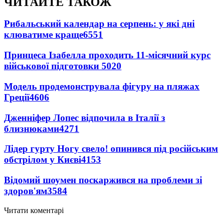
ЧИТАЙТЕ ТАКОЖ
Рибальський календар на серпень: у які дні
клюватиме краще
6551
Принцеса Ізабелла проходить 11-місячний курс
військової підготовки
5020
Модель продемонструвала фігуру на пляжах
Греції
4606
Дженніфер Лопес відпочила в Італії з
близнюками
4271
Лідер гурту Ногу свело! опинився під російським
обстрілом у Києві
4153
Відомий шоумен поскаржився на проблеми зі
здоров'ям
3584
Читати коментарі