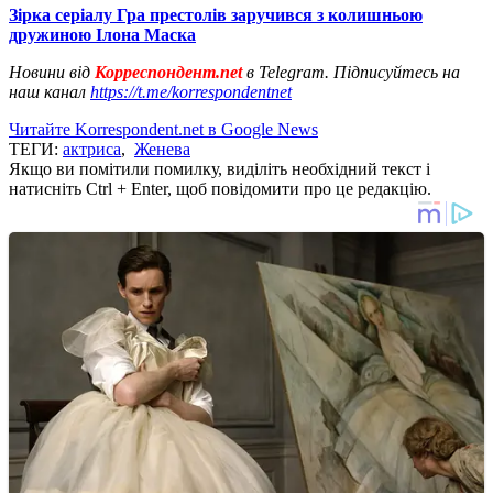
Зірка серіалу Гра престолів заручився з колишньою
дружиною Ілона Маска
Новини від
Корреспондент.net
в Telegram. Підписуйтесь на
наш канал
https://t.me/korrespondentnet
Читайте Korrespondent.net в Google News
ТЕГИ:
актриса
,
Женева
Якщо ви помітили помилку, виділіть необхідний текст і
натисніть Ctrl + Enter, щоб повідомити про це редакцію.