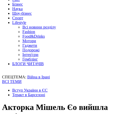
Бізнес
Наука
Шоу-бізнес
Спорт
Lifestyle
Всі новини розділу
Fashion
Food&Drinks
Мотори
Гаджети
Подорожі
Інтер'єри
Гемблінг
БЛОГИ ЧИТАЧІВ
СПЕЦТЕМА:
Війна в Ірані
ВСІ ТЕМИ
Вступ України в ЄС
Теракт в Барселоні
Акторка Мішель Єо вийшла