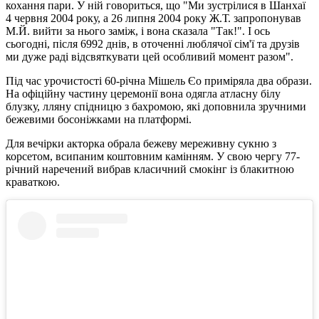
кохання пари. У ній говориться, що "Ми зустрілися в Шанхаї
4 червня 2004 року, а 26 липня 2004 року Ж.Т. запропонував
М.Й. вийти за нього заміж, і вона сказала "Так!". І ось
сьогодні, після 6992 днів, в оточенні люблячої сім'ї та друзів
ми дуже раді відсвяткувати цей особливий момент разом".
Під час урочистості 60-річна Мішель Єо приміряла два образи.
На офіційну частину церемонії вона одягла атласну білу
блузку, лляну спідницю з бахромою, які доповнила зручними
бежевими босоніжками на платформі.
Для вечірки акторка обрала бежеву мереживну сукню з
корсетом, всипаним коштовним камінням. У свою чергу 77-
річний наречений вибрав класичний смокінг із блакитною
краваткою.