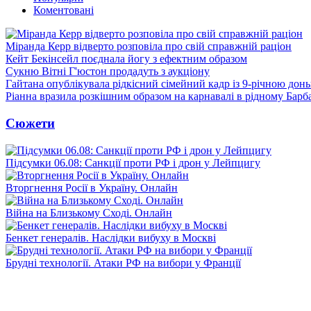
Коментовані
Міранда Керр відверто розповіла про свій справжній раціон
Кейт Бекінсейл поєднала йогу з ефектним образом
Сукню Вітні Г'юстон продадуть з аукціону
Гайтана опублікувала рідкісний сімейний кадр із 9-річною дон
Ріанна вразила розкішним образом на карнавалі в рідному Барб
Сюжети
Підсумки 06.08: Санкції проти РФ і дрон у Лейпцигу
Вторгнення Росії в Україну. Онлайн
Війна на Близькому Сході. Онлайн
Бенкет генералів. Наслідки вибуху в Москві
Брудні технології. Атаки РФ на вибори у Франції