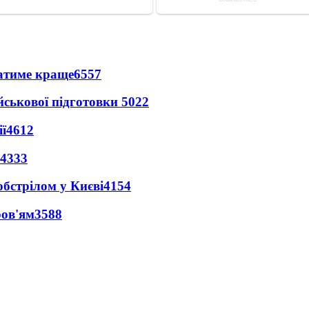
ватиме краще
6557
йськової підготовки
5022
ї
4612
4333
обстрілом у Києві
4154
ров'ям
3588