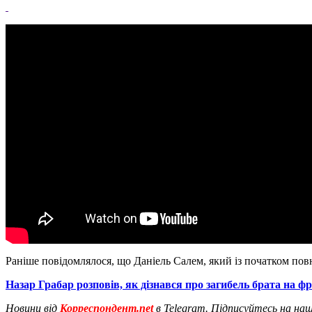
Раніше повідомлялося, що Даніель Салем, який із початком по
Назар Грабар розповів, як дізнався про загибель брата на фр
Новини від
Корреспондент.net
в Telegram. Підписуйтесь на на