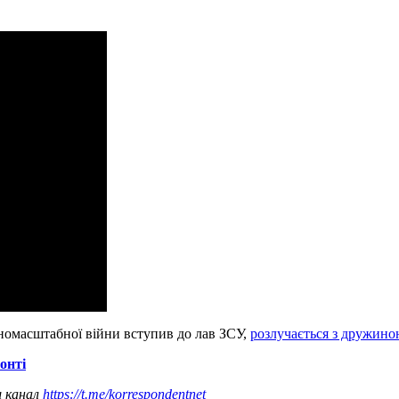
вномасштабної війни вступив до лав ЗСУ,
розлучається з дружин
онті
ш канал
https://t.me/korrespondentnet