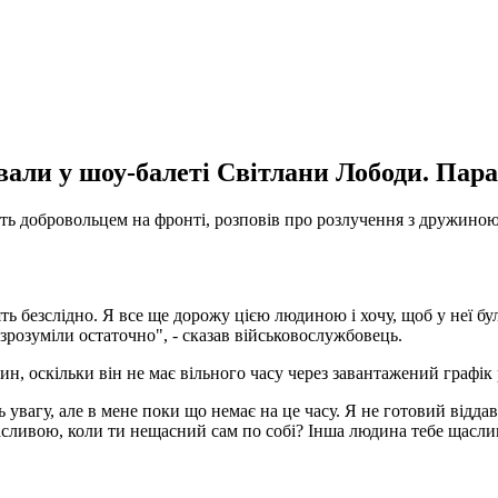
али у шоу-балеті Світлани Лободи. Пара
ить добровольцем на фронті, розповів про розлучення з дружиною
ь безслідно. Я все ще дорожу цією людиною і хочу, щоб у неї бул
 зрозуміли остаточно", - сказав військовослужбовець.
ин, оскільки він не має вільного часу через завантажений графік 
 увагу, але в мене поки що немає на це часу. Я не готовий віддав
щасливою, коли ти нещасний сам по собі? Інша людина тебе щасл