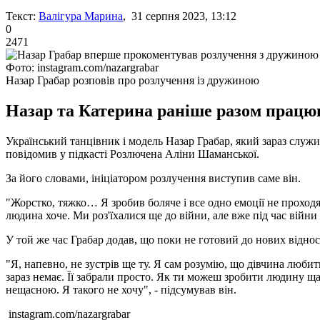
Текст:
Валігура Марина
, 31 серпня 2023, 13:12
0
2471
Фото: instagram.com/nazargrabar
Назар Грабар розповів про розлучення із дружиною
Назар та Катерина раніше разом працюв
Український танцівник і модель Назар Грабар, який зараз служ
повідомив у підкасті Розлючена Аліни Шаманської.
За його словами, ініціатором розлучення виступив саме він.
"Жорстко, тяжко… Я зробив боляче і все одно емоції не проходят
людина хоче. Ми роз'їхалися ще до війни, але вже під час війни
У той же час Грабар додав, що поки не готовий до нових віднос
"Я, напевно, не зустрів ще ту. Я сам розумію, що дівчина любить
зараз немає. Її забрали просто. Як ти можеш зробити людину 
нещасною. Я такого не хочу", - підсумував він.
instagram.com/nazargrabar