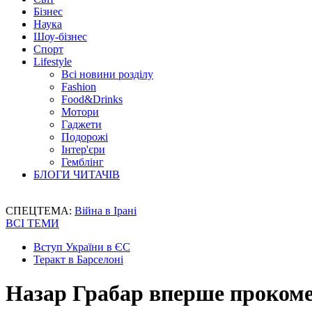
Бізнес
Наука
Шоу-бізнес
Спорт
Lifestyle
Всі новини розділу
Fashion
Food&Drinks
Мотори
Гаджети
Подорожі
Інтер'єри
Гемблінг
БЛОГИ ЧИТАЧІВ
СПЕЦТЕМА:
Війна в Ірані
ВСІ ТЕМИ
Вступ України в ЄС
Теракт в Барселоні
Назар Грабар вперше прокоме