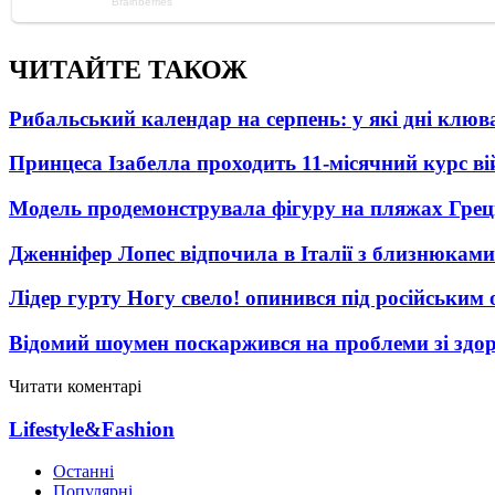
ЧИТАЙТЕ ТАКОЖ
Рибальський календар на серпень: у які дні клю
Принцеса Ізабелла проходить 11-місячний курс ві
Модель продемонструвала фігуру на пляжах Греці
Дженніфер Лопес відпочила в Італії з близнюками
Лідер гурту Ногу свело! опинився під російським 
Відомий шоумен поскаржився на проблеми зі здо
Читати коментарі
Lifestyle&Fashion
Останні
Популярні