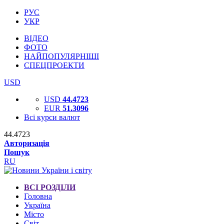
РУС
УКР
ВІДЕО
ФОТО
НАЙПОПУЛЯРНІШІ
СПЕЦПРОЕКТИ
USD
USD
44.4723
EUR
51.3096
Всі курси валют
44.4723
Авторизація
Пошук
RU
ВСІ РОЗДІЛИ
Головна
Україна
Місто
Світ