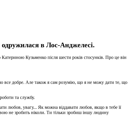
 одружилася в Лос-Анджелесі.
 Катериною Кузьменко після шести років стосунків. Про це він
о все добре. Але також я сам розумію, що я не можу дати те, що
роботи та службу.
ати любов, увагу... Як можна віддавати любов, якщо в тебе її
ивою не зробить ніколи. Ти тільки зробиш іншу людину