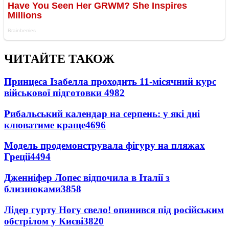
ЧИТАЙТЕ ТАКОЖ
Принцеса Ізабелла проходить 11-місячний курс
військової підготовки
4982
Рибальський календар на серпень: у які дні
клюватиме краще
4696
Модель продемонструвала фігуру на пляжах
Греції
4494
Дженніфер Лопес відпочила в Італії з
близнюками
3858
Лідер гурту Ногу свело! опинився під російським
обстрілом у Києві
3820