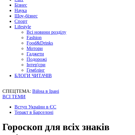
Бізнес
Наука
Шоу-бізнес
Спорт
Lifestyle
Всі новини розділу
Fashion
Food&Drinks
Мотори
Гаджети
Подорожі
Інтер'єри
Гемблінг
БЛОГИ ЧИТАЧІВ
СПЕЦТЕМА:
Війна в Ірані
ВСІ ТЕМИ
Вступ України в ЄС
Теракт в Барселоні
Гороскоп для всіх знаків