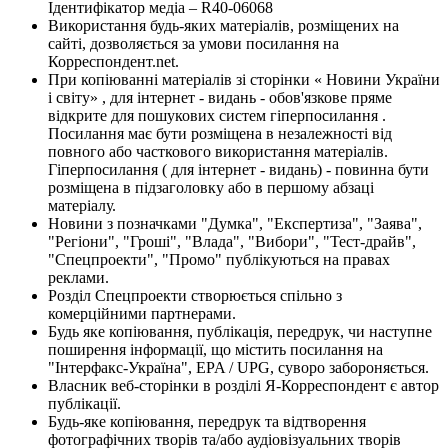
Ідентифікатор медіа – R40-06068
Використання будь-яких матеріалів, розміщених на
сайті, дозволяється за умови посилання на
Корреспондент.net.
При копіюванні матеріалів зі сторінки « Новини України
і світу» , для інтернет - видань - обов'язкове пряме
відкрите для пошукових систем гіперпосилання .
Посилання має бути розміщена в незалежності від
повного або часткового використання матеріалів.
Гіперпосилання ( для інтернет - видань) - повинна бути
розміщена в підзаголовку або в першому абзаці
матеріалу.
Новини з позначками "Думка", "Експертиза", "Заява",
"Регіони", "Гроші", "Влада", "Вибори", "Тест-драйв",
"Спецпроекти", "Промо" публікуються на правах
реклами.
Розділ Спецпроекти створюється спільно з
комерційними партнерами.
Будь яке копіювання, публікація, передрук, чи наступне
поширення інформації, що містить посилання на
"Інтерфакс-Україна", EPA / UPG, суворо забороняється.
Власник веб-сторінки в розділі Я-Корреспондент є автор
публікації.
Будь-яке копіювання, передрук та відтворення
фотографічних творів та/або аудіовізуальних творів