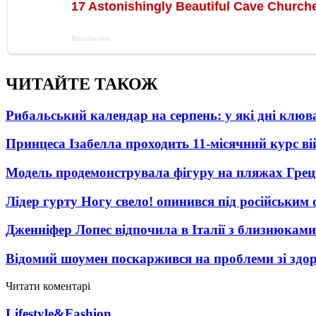
ЧИТАЙТЕ ТАКОЖ
Рибальський календар на серпень: у які дні клю
Принцеса Ізабелла проходить 11-місячний курс ві
Модель продемонструвала фігуру на пляжах Греці
Лідер гурту Ногу свело! опинився під російським 
Дженніфер Лопес відпочила в Італії з близнюками
Відомий шоумен поскаржився на проблеми зі здо
Читати коментарі
Lifestyle&Fashion