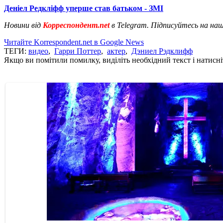
Деніел Редкліфф уперше став батьком - ЗМІ
Новини від
Корреспондент.net
в Telegram. Підписуйтесь на на
Читайте Korrespondent.net в Google News
ТЕГИ:
видео
,
Гарри Поттер
,
актер
,
Дэниел Рэдклифф
Якщо ви помітили помилку, виділіть необхідний текст і натисніт