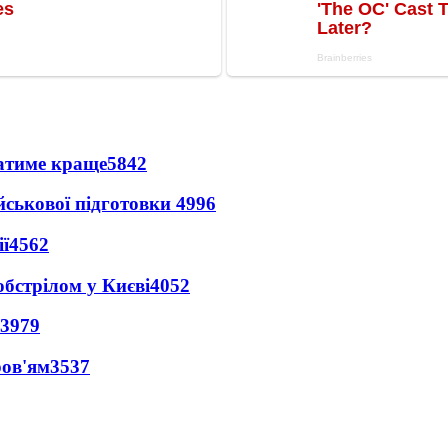
ватиме краще
5842
йськової підготовки
4996
ї
4562
обстрілом у Києві
4052
3979
ров'ям
3537