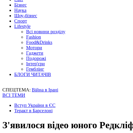
Бізнес
Наука
Шоу-бізнес
Спорт
Lifestyle
Всі новини розділу
Fashion
Food&Drinks
Мотори
Гаджети
Подорожі
Інтер'єри
Гемблінг
БЛОГИ ЧИТАЧІВ
СПЕЦТЕМА:
Війна в Ірані
ВСІ ТЕМИ
Вступ України в ЄС
Теракт в Барселоні
З'явилося відео юного Редклі