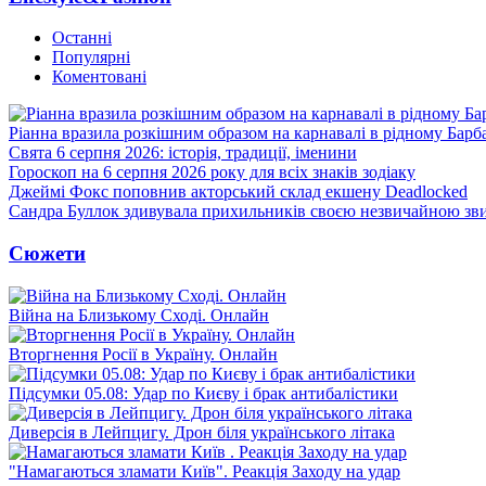
Останні
Популярні
Коментовані
Ріанна вразила розкішним образом на карнавалі в рідному Барб
Свята 6 серпня 2026: історія, традиції, іменини
Гороскоп на 6 серпня 2026 року для всіх знаків зодіаку
Джеймі Фокс поповнив акторський склад екшену Deadlocked
Сандра Буллок здивувала прихильників своєю незвичайною зв
Сюжети
Війна на Близькому Сході. Онлайн
Вторгнення Росії в Україну. Онлайн
Підсумки 05.08: Удар по Києву і брак антибалістики
Диверсія в Лейпцигу. Дрон біля українського літака
"Намагаються зламати Київ". Реакція Заходу на удар