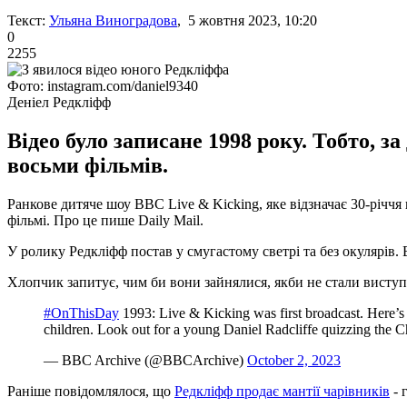
Текст:
Ульяна Виноградова
, 5 жовтня 2023, 10:20
0
2255
Фото: instagram.com/daniel9340
Деніел Редкліфф
Відео було записане 1998 року. Тобто, з
восьми фільмів.
Ранкове дитяче шоу BBC Live & Kicking, яке відзначає 30-річчя 
фільмі. Про це пише Daily Mail.
У ролику Редкліфф постав у смугастому светрі та без окулярів. 
Хлопчик запитує, чим би вони зайнялися, якби не стали виступа
#OnThisDay
1993: Live & Kicking was first broadcast. Here’s
children. Look out for a young Daniel Radcliffe quizzing the 
— BBC Archive (@BBCArchive)
October 2, 2023
Раніше повідомлялося, що
Редкліфф продає мантії чарівників
- 