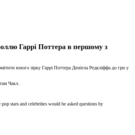
 роллю Гаррі Поттера в першому з
помітити юного зірку Гаррі Поттера Деніела Редкліффа до гри у
атам Чакл.
pop stars and celebrities would be asked questions by