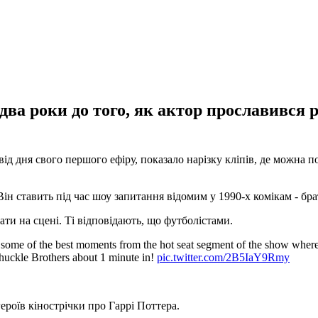
а два роки до того, як актор прославився
від дня свого першого ефіру, показало нарізку кліпів, де можна 
Він ставить під час шоу запитання відомим у 1990-х комікам - бр
ти на сцені. Ті відповідають, що футболістами.
 some of the best moments from the hot seat segment of the show where 
Chuckle Brothers about 1 minute in!
pic.twitter.com/2B5IaY9Rmy
героїв кінострічки про Гаррі Поттера.