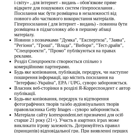
і світу» , для інтернет - видань - обов'язкове пряме
відкрите для пошукових систем гіперпосилання .
Посилання має бути розміщена в незалежності від
повного або часткового використання матеріалів.
Гіперпосилання ( для інтернет - видань) - повинна бути
розміщена в підзаголовку або в першому абзаці
матеріалу.
Новини з позначками "Думка", "Експертиза", "Заява",
"Регіони", "Гроші", "Влада", "Вибори", "Тест-драйв",
"Спецпроекти", "Промо" публікуються на правах
реклами.
Розділ Спецпроекти створюється спільно з
комерційними партнерами.
Будь яке копіювання, публікація, передрук, чи наступне
поширення інформації, що містить посилання на
"Інтерфакс-Україна", EPA / UPG, суворо забороняється.
Власник веб-сторінки в розділі Я-Корреспондент є автор
публікації.
Будь-яке копіювання, передрук та відтворення
фотографічних творів та/або аудіовізуальних творів
правовласника Getty Images - суворо забороняється.
Матеріали сайту korrespondent.net призначені для осіб
старше 21 року (21+). Участь в азартних іграх може
викликати ігрову залежність. Дотримуйтесь правил
(принципів) відповідальної гри. При виявленні перших