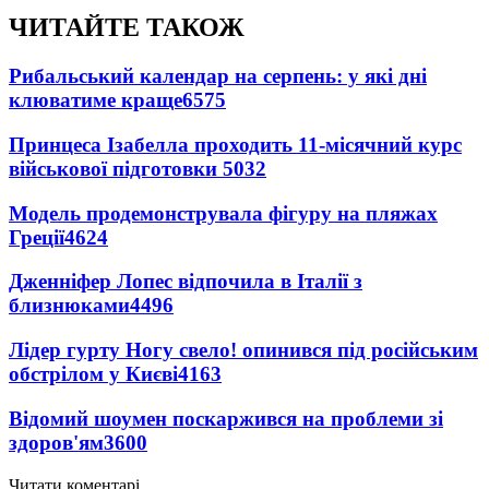
ЧИТАЙТЕ ТАКОЖ
Рибальський календар на серпень: у які дні
клюватиме краще
6575
Принцеса Ізабелла проходить 11-місячний курс
військової підготовки
5032
Модель продемонструвала фігуру на пляжах
Греції
4624
Дженніфер Лопес відпочила в Італії з
близнюками
4496
Лідер гурту Ногу свело! опинився під російським
обстрілом у Києві
4163
Відомий шоумен поскаржився на проблеми зі
здоров'ям
3600
Читати коментарі