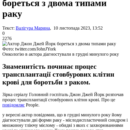
бореться з двома типами
раку
Текст:
Валігура Марина
, 10 листопада 2023, 13:52
0
2276
Фото: twitter.com/JohnJYork
Онкологію в актора діагностували в грудні минулого року
Знаменитість починає процес
трансплантації стовбурових клітин
крові для боротьби з раком.
Зірка серіалу Головний госпіталь Джон Джей Йорк розпочав
процес трансплантації стовбурових клітин крові. Про це
повідомляє
People.
у вересні актор повідомив, що в грудні минулого року йому
діагностували дві форми раку - мієлодиспластичний синдром і
множинну тліючу мієлому - обидві з яких є захворюваннями