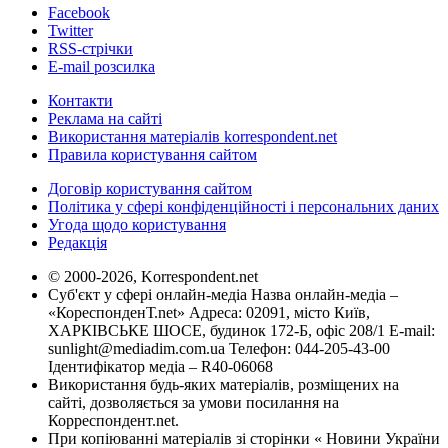
Facebook
Twitter
RSS-стрічки
E-mail розсилка
Контакти
Реклама на сайті
Використання матеріалів korrespondent.net
Правила користування сайтом
Договір користування сайтом
Політика у сфері конфіденційності і персональних даних
Угода щодо користування
Редакція
© 2000-2026, Korrespondent.net
Суб'єкт у сфері онлайн-медіа Назва онлайн-медіа –
«КореспонденТ.net» Адреса: 02091, місто Київ,
ХАРКІВСЬКЕ ШОСЕ, будинок 172-Б, офіс 208/1 E-mail:
sunlight@mediadim.com.ua
Телефон: 044-205-43-00
Ідентифікатор медіа – R40-06068
Використання будь-яких матеріалів, розміщених на
сайті, дозволяється за умови посилання на
Корреспондент.net.
При копіюванні матеріалів зі сторінки « Новини України