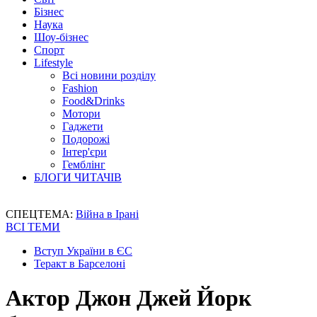
Бізнес
Наука
Шоу-бізнес
Спорт
Lifestyle
Всі новини розділу
Fashion
Food&Drinks
Мотори
Гаджети
Подорожі
Інтер'єри
Гемблінг
БЛОГИ ЧИТАЧІВ
СПЕЦТЕМА:
Війна в Ірані
ВСІ ТЕМИ
Вступ України в ЄС
Теракт в Барселоні
Актор Джон Джей Йорк