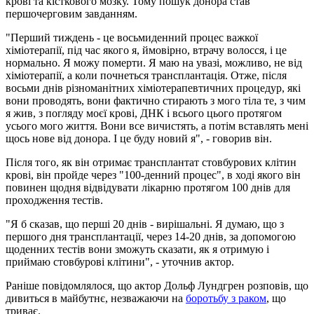
крові та кісткового мозку. Тому пошук донора став
першочерговим завданням.
"Перший тиждень - це восьмиденний процес важкої
хіміотерапії, під час якого я, ймовірно, втрачу волосся, і це
нормально. Я можу померти. Я маю на увазі, можливо, не від
хіміотерапії, а коли почнеться трансплантація. Отже, після
восьми днів різноманітних хіміотерапевтичних процедур, які
вони проводять, вони фактично стирають з мого тіла те, з чим
я жив, з погляду моєї крові, ДНК і всього цього протягом
усього мого життя. Вони все вичистять, а потім вставлять мені
щось нове від донора. І це буду новий я", - говорив він.
Після того, як він отримає трансплантат стовбурових клітин
крові, він пройде через "100-денний процес", в ході якого він
повинен щодня відвідувати лікарню протягом 100 днів для
проходження тестів.
"Я б сказав, що перші 20 днів - вирішальні. Я думаю, що з
першого дня трансплантації, через 14-20 днів, за допомогою
щоденних тестів вони зможуть сказати, як я отримую і
приймаю стовбурові клітини", - уточнив актор.
Раніше повідомлялося, що актор Дольф Лундгрен розповів, що
дивиться в майбутнє, незважаючи на
боротьбу з раком
, що
триває.