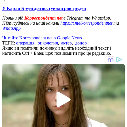
У Карли Бруні діагностували рак грудей
Новини від
Корреспондент.net
в Telegram та WhatsApp.
Підписуйтесь на наші канали
https://t.me/korrespondentnet
та
WhatsApp
Читайте Korrespondent.net в Google News
ТЕГИ:
операция
,
онкология
,
актер
,
донор
Якщо ви помітили помилку, виділіть необхідний текст і
натисніть Ctrl + Enter, щоб повідомити про це редакцію.