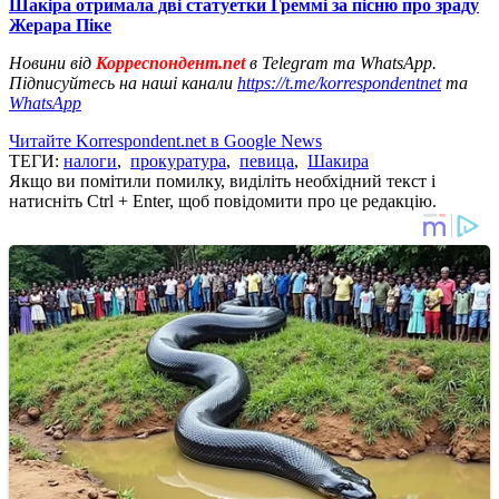
Шакіра отримала дві статуетки Греммі за пісню про зраду
Жерара Піке
Новини від
Корреспондент.net
в Telegram та WhatsApp.
Підписуйтесь на наші канали
https://t.me/korrespondentnet
та
WhatsApp
Читайте Korrespondent.net в Google News
ТЕГИ:
налоги
,
прокуратура
,
певица
,
Шакира
Якщо ви помітили помилку, виділіть необхідний текст і
натисніть Ctrl + Enter, щоб повідомити про це редакцію.