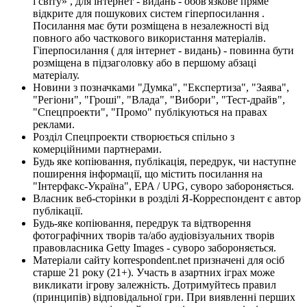
і світу» , для інтернет - видань - обов'язкове пряме
відкрите для пошукових систем гіперпосилання .
Посилання має бути розміщена в незалежності від
повного або часткового використання матеріалів.
Гіперпосилання ( для інтернет - видань) - повинна бути
розміщена в підзаголовку або в першому абзаці
матеріалу.
Новини з позначками "Думка", "Експертиза", "Заява",
"Регіони", "Гроші", "Влада", "Вибори", "Тест-драйв",
"Спецпроекти", "Промо" публікуються на правах
реклами.
Розділ Спецпроекти створюється спільно з
комерційними партнерами.
Будь яке копіювання, публікація, передрук, чи наступне
поширення інформації, що містить посилання на
"Інтерфакс-Україна", EPA / UPG, суворо забороняється.
Власник веб-сторінки в розділі Я-Корреспондент є автор
публікації.
Будь-яке копіювання, передрук та відтворення
фотографічних творів та/або аудіовізуальних творів
правовласника Getty Images - суворо забороняється.
Матеріали сайту korrespondent.net призначені для осіб
старше 21 року (21+). Участь в азартних іграх може
викликати ігрову залежність. Дотримуйтесь правил
(принципів) відповідальної гри. При виявленні перших