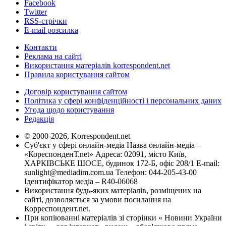
Facebook
Twitter
RSS-стрічки
E-mail розсилка
Контакти
Реклама на сайті
Використання матеріалів korrespondent.net
Правила користування сайтом
Договір користування сайтом
Політика у сфері конфіденційності і персональних даних
Угода щодо користування
Редакція
© 2000-2026, Korrespondent.net
Суб'єкт у сфері онлайн-медіа Назва онлайн-медіа –
«КореспонденТ.net» Адреса: 02091, місто Київ,
ХАРКІВСЬКЕ ШОСЕ, будинок 172-Б, офіс 208/1 E-mail:
sunlight@mediadim.com.ua
Телефон: 044-205-43-00
Ідентифікатор медіа – R40-06068
Використання будь-яких матеріалів, розміщених на
сайті, дозволяється за умови посилання на
Корреспондент.net.
При копіюванні матеріалів зі сторінки « Новини України