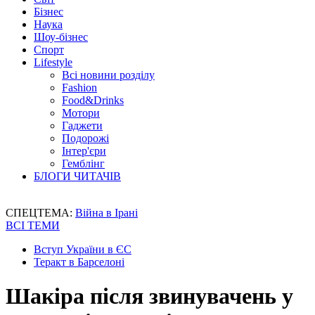
Бізнес
Наука
Шоу-бізнес
Спорт
Lifestyle
Всі новини розділу
Fashion
Food&Drinks
Мотори
Гаджети
Подорожі
Інтер'єри
Гемблінг
БЛОГИ ЧИТАЧІВ
СПЕЦТЕМА:
Війна в Ірані
ВСІ ТЕМИ
Вступ України в ЄС
Теракт в Барселоні
Шакіра після звинувачень у