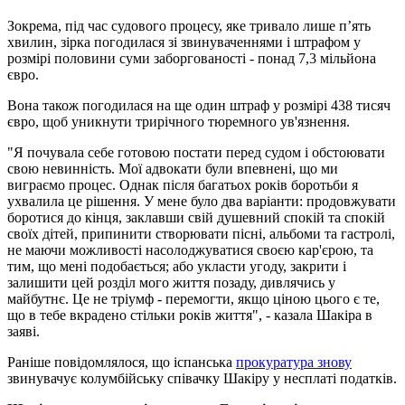
Зокрема, під час судового процесу, яке тривало лише п’ять
хвилин, зірка погодилася зі звинуваченнями і штрафом у
розмірі половини суми заборгованості - понад 7,3 мільйона
євро.
Вона також погодилася на ще один штраф у розмірі 438 тисяч
євро, щоб уникнути трирічного тюремного ув'язнення.
"Я почувала себе готовою постати перед судом і обстоювати
свою невинність. Мої адвокати були впевнені, що ми
виграємо процес. Однак після багатьох років боротьби я
ухвалила це рішення. У мене було два варіанти: продовжувати
боротися до кінця, заклавши свій душевний спокій та спокій
своїх дітей, припинити створювати пісні, альбоми та гастролі,
не маючи можливості насолоджуватися своєю кар'єрою, та
тим, що мені подобається; або укласти угоду, закрити і
залишити цей розділ мого життя позаду, дивлячись у
майбутнє. Це не тріумф - перемогти, якщо ціною цього є те,
що в тебе вкрадено стільки років життя", - казала Шакіра в
заяві.
Раніше повідомлялося, що іспанська
прокуратура знову
звинувачує колумбійську співачку Шакіру у несплаті податків.