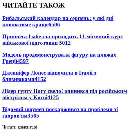
ЧИТАЙТЕ ТАКОЖ
Рибальський календар на серпень: у які дні
клюватиме краще
6506
Принцеса Ізабелла проходить 11-місячний курс
військової підготовки
5012
Модель продемонструвала фігуру на пляжах
Греції
4597
Дженніфер Лопес відпочила в Італії з
близнюками
4152
Лідер гурту Ногу свело! опинився під російським
обстрілом у Києві
4125
Відомий шоумен поскаржився на проблеми зі
здоров'ям
3565
Читати коментарі