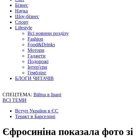
Бізнес
Наука
Шоу-бізнес
Спорт
Lifestyle
Всі новини розділу
Fashion
Food&Drinks
Мотори
Гаджети
Подорожі
Інтер'єри
Гемблінг
БЛОГИ ЧИТАЧІВ
СПЕЦТЕМА:
Війна в Ірані
ВСІ ТЕМИ
Вступ України в ЄС
Теракт в Барселоні
Єфросиніна показала фото зі