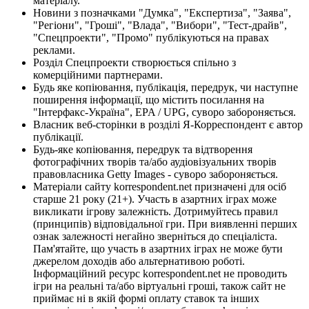
матеріалу.
Новини з позначками "Думка", "Експертиза", "Заява",
"Регіони", "Гроші", "Влада", "Вибори", "Тест-драйв",
"Спецпроекти", "Промо" публікуються на правах
реклами.
Розділ Спецпроекти створюється спільно з
комерційними партнерами.
Будь яке копіювання, публікація, передрук, чи наступне
поширення інформації, що містить посилання на
"Інтерфакс-Україна", EPA / UPG, суворо забороняється.
Власник веб-сторінки в розділі Я-Корреспондент є автор
публікації.
Будь-яке копіювання, передрук та відтворення
фотографічних творів та/або аудіовізуальних творів
правовласника Getty Images - суворо забороняється.
Матеріали сайту korrespondent.net призначені для осіб
старше 21 року (21+). Участь в азартних іграх може
викликати ігрову залежність. Дотримуйтесь правил
(принципів) відповідальної гри. При виявленні перших
ознак залежності негайно зверніться до спеціаліста.
Пам'ятайте, що участь в азартних іграх не може бути
джерелом доходів або альтернативою роботі.
Інформаційний ресурс korrespondent.net не проводить
ігри на реальні та/або віртуальні гроші, також сайт не
приймає ні в якій формі оплату ставок та інших