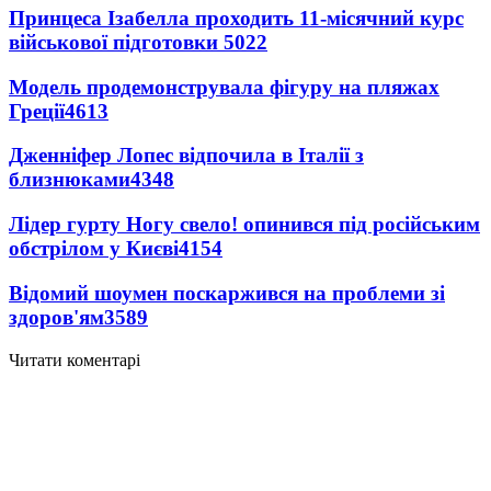
Принцеса Ізабелла проходить 11-місячний курс
військової підготовки
5022
Модель продемонструвала фігуру на пляжах
Греції
4613
Дженніфер Лопес відпочила в Італії з
близнюками
4348
Лідер гурту Ногу свело! опинився під російським
обстрілом у Києві
4154
Відомий шоумен поскаржився на проблеми зі
здоров'ям
3589
Читати коментарі