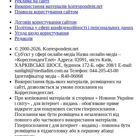
Реклама на сайті
Використання матеріалів korrespondent.net
Правила користування сайтом
Договір користування сайтом
Політика у сфері конфіденційності і персональних даних
Угода щодо користування
Редакція
© 2000-2026, Korrespondent.net
Суб'єкт у сфері онлайн-медіа Назва онлайн-медіа –
«КореспонденТ.net» Адреса: 02091, місто Київ,
ХАРКІВСЬКЕ ШОСЕ, будинок 172-Б, офіс 208/1 E-mail:
sunlight@mediadim.com.ua
Телефон: 044-205-43-00
Ідентифікатор медіа – R40-06068
Використання будь-яких матеріалів, розміщених на
сайті, дозволяється за умови посилання на
Корреспондент.net.
При копіюванні матеріалів зі сторінки « Новини України
і світу» , для інтернет - видань - обов'язкове пряме
відкрите для пошукових систем гіперпосилання .
Посилання має бути розміщена в незалежності від
повного або часткового використання матеріалів.
Гіперпосилання ( для інтернет - видань) - повинна бути
розміщена в підзаголовку або в першому абзаці