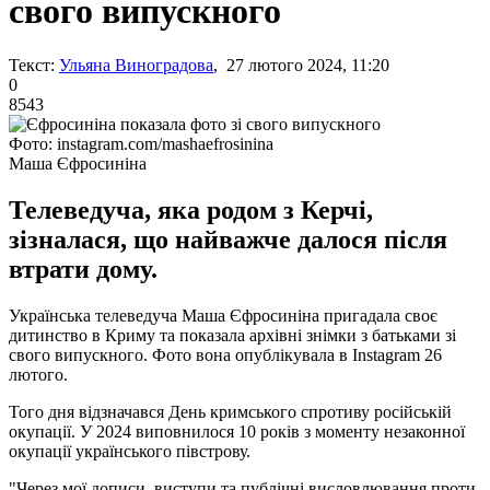
свого випускного
Текст:
Ульяна Виноградова
, 27 лютого 2024, 11:20
0
8543
Фото: instagram.com/mashaefrosinina
Маша Єфросиніна
Телеведуча, яка родом з Керчі,
зізналася, що найважче далося після
втрати дому.
Українська телеведуча Маша Єфросиніна пригадала своє
дитинство в Криму та показала архівні знімки з батьками зі
свого випускного. Фото вона опублікувала в Instagram 26
лютого.
Того дня відзначався День кримського спротиву російській
окупації. У 2024 виповнилося 10 років з моменту незаконної
окупації українського півстрову.
"Через мої дописи, виступи та публічні висловлювання проти