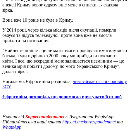
анексії Криму ворог одразу вніс мене в списки", - сказала
зірка.
Вона вже 10 років не була в Криму.
У 2014 році, через кілька місяців після окупації, померли
бабуся та дідусь телеведучої, проте вона вже не змогла
приїхати на поховання.
"Найнестерпніше - це не мати змоги провідуватимогилу мого
батька, куди щорічно з 2000 року ми приїздили покласти
квіти. І все, що всередині мене залишається незмінним — це
велика мрія поїхати додому, до мого Українського Криму", -
додала зірка.
Нагадаємо, Єфросиніна розповіла,
чим займається її чоловік у
ЗСУ.
Єфросиніна розповіла, що допомогло врятувати її шлюб
Новини від
Корреспондент.net
в Telegram та WhatsApp.
Підписуйтесь на наші канали
https://t.me/korrespondentnet
та
WhatsApp