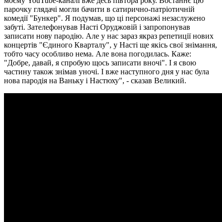
моєму YouTube-каналі вже десь півтора року. Востаннє цю
парочку глядачі могли бачити в сатирично-патріотичній
комедії "Бункер". Я подумав, що ці персонажі незаслужено
забуті. Зателефонував Насті Оруджовій і запропонував
записати нову пародію. Але у нас зараз якраз репетиції нових
концертів "Єдиного Кварталу", у Насті ще якісь свої знімання,
тобто часу особливо нема. Але вона погодилась. Каже:
"Добре, давай, я спробую щось записати вночі". І я свою
частину також знімав уночі. І вже наступного дня у нас була
нова пародія на Ваньку і Настюху", - cказав Великий.