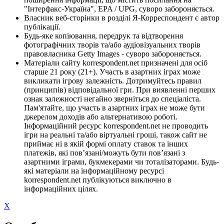
"Інтерфакс-Україна", EPA / UPG, суворо забороняється.
Власник веб-сторінки в розділі Я-Корреспондент є автор
публікації.
Будь-яке копіювання, передрук та відтворення
фотографічних творів та/або аудіовізуальних творів
правовласника Getty Images - суворо забороняється.
Матеріали сайту korrespondent.net призначені для осіб
старше 21 року (21+). Участь в азартних іграх може
викликати ігрову залежність. Дотримуйтесь правил
(принципів) відповідальної гри. При виявленні перших
ознак залежності негайно зверніться до спеціаліста.
Пам'ятайте, що участь в азартних іграх не може бути
джерелом доходів або альтернативою роботі.
Інформаційний ресурс korrespondent.net не проводить
ігри на реальні та/або віртуальні гроші, також сайт не
приймає ні в якій формі оплату ставок та інших
платежів, які пов’язані/можуть бути пов’язані з
азартними іграми, букмекерами чи тоталізаторами. Будь-
які матеріали на інформаційному ресурсі
korrespondent.net публікуються виключно в
інформаційних цілях.
X