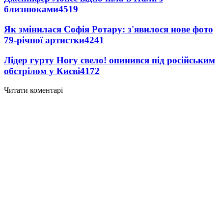
близнюками
4519
Як змінилася Софія Ротару: з'явилося нове фото
79-річної артистки
4241
Лідер гурту Ногу свело! опинився під російським
обстрілом у Києві
4172
Читати коментарі