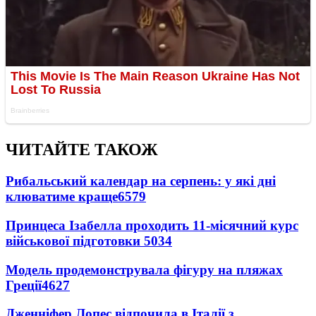
ЧИТАЙТЕ ТАКОЖ
Рибальський календар на серпень: у які дні
клюватиме краще
6579
Принцеса Ізабелла проходить 11-місячний курс
військової підготовки
5034
Модель продемонструвала фігуру на пляжах
Греції
4627
Дженніфер Лопес відпочила в Італії з