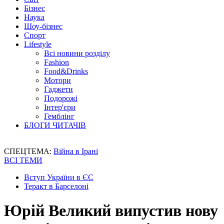
Бізнес
Наука
Шоу-бізнес
Спорт
Lifestyle
Всі новини розділу
Fashion
Food&Drinks
Мотори
Гаджети
Подорожі
Інтер'єри
Гемблінг
БЛОГИ ЧИТАЧІВ
СПЕЦТЕМА:
Війна в Ірані
ВСІ ТЕМИ
Вступ України в ЄС
Теракт в Барселоні
Юрій Великий випустив нову