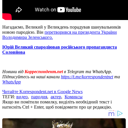
Нагадаємо, Великий у Великдень порадував шанувальників
новою пародією. Він
перетворився на президента України
Володимира Зеленського.
Юрій Великий спародіював російського пропагандиста
Соловйова
Новини від
Корреспондент.net
в Telegram та WhatsApp.
Підписуйтесь на наші канали
https://t.me/korrespondentnet
та
WhatsApp
Читайте Korrespondent.net в Google News
ТЕГИ:
видео
,
пародия
,
актер
,
Комиксы
Якщо ви помітили помилку, виділіть необхідний текст і
натисніть Ctrl + Enter, щоб повідомити про це редакцію.