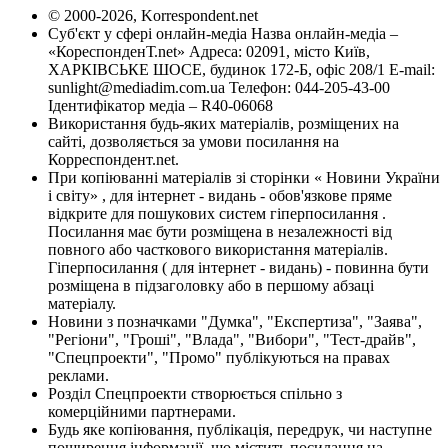
© 2000-2026, Korrespondent.net
Суб'єкт у сфері онлайн-медіа Назва онлайн-медіа –
«КореспонденТ.net» Адреса: 02091, місто Київ,
ХАРКІВСЬКЕ ШОСЕ, будинок 172-Б, офіс 208/1 E-mail:
sunlight@mediadim.com.ua
Телефон: 044-205-43-00
Ідентифікатор медіа – R40-06068
Використання будь-яких матеріалів, розміщених на
сайті, дозволяється за умови посилання на
Корреспондент.net.
При копіюванні матеріалів зі сторінки « Новини України
і світу» , для інтернет - видань - обов'язкове пряме
відкрите для пошукових систем гіперпосилання .
Посилання має бути розміщена в незалежності від
повного або часткового використання матеріалів.
Гіперпосилання ( для інтернет - видань) - повинна бути
розміщена в підзаголовку або в першому абзаці
матеріалу.
Новини з позначками "Думка", "Експертиза", "Заява",
"Регіони", "Гроші", "Влада", "Вибори", "Тест-драйв",
"Спецпроекти", "Промо" публікуються на правах
реклами.
Розділ Спецпроекти створюється спільно з
комерційними партнерами.
Будь яке копіювання, публікація, передрук, чи наступне
поширення інформації, що містить посилання на