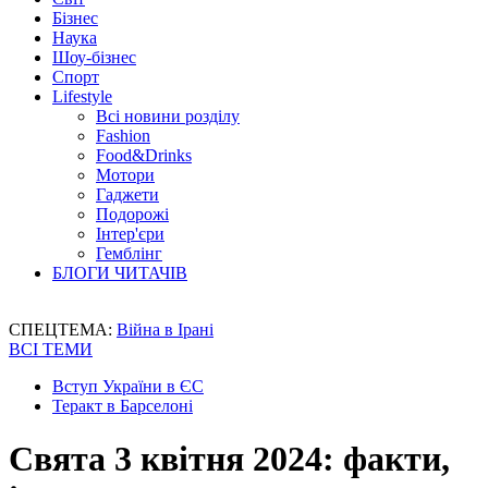
Бізнес
Наука
Шоу-бізнес
Спорт
Lifestyle
Всі новини розділу
Fashion
Food&Drinks
Мотори
Гаджети
Подорожі
Інтер'єри
Гемблінг
БЛОГИ ЧИТАЧІВ
СПЕЦТЕМА:
Війна в Ірані
ВСІ ТЕМИ
Вступ України в ЄС
Теракт в Барселоні
Свята 3 квітня 2024: факти,