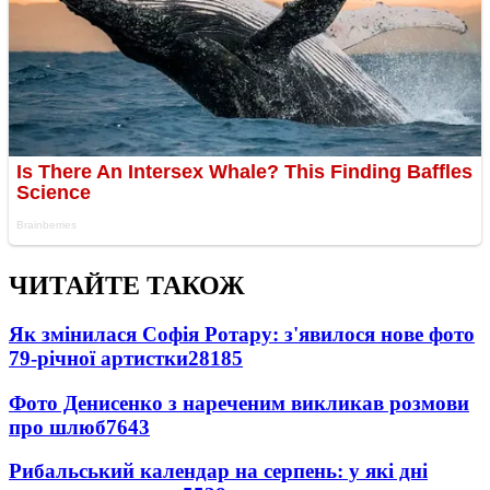
ЧИТАЙТЕ ТАКОЖ
Як змінилася Софія Ротару: з'явилося нове фото
79-річної артистки
28185
Фото Денисенко з нареченим викликав розмови
про шлюб
7643
Рибальський календар на серпень: у які дні