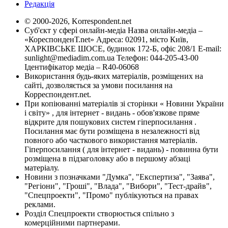
Редакція
© 2000-2026, Korrespondent.net
Суб'єкт у сфері онлайн-медіа Назва онлайн-медіа –
«КореспонденТ.net» Адреса: 02091, місто Київ,
ХАРКІВСЬКЕ ШОСЕ, будинок 172-Б, офіс 208/1 E-mail:
sunlight@mediadim.com.ua
Телефон: 044-205-43-00
Ідентифікатор медіа – R40-06068
Використання будь-яких матеріалів, розміщених на
сайті, дозволяється за умови посилання на
Корреспондент.net.
При копіюванні матеріалів зі сторінки « Новини України
і світу» , для інтернет - видань - обов'язкове пряме
відкрите для пошукових систем гіперпосилання .
Посилання має бути розміщена в незалежності від
повного або часткового використання матеріалів.
Гіперпосилання ( для інтернет - видань) - повинна бути
розміщена в підзаголовку або в першому абзаці
матеріалу.
Новини з позначками "Думка", "Експертиза", "Заява",
"Регіони", "Гроші", "Влада", "Вибори", "Тест-драйв",
"Спецпроекти", "Промо" публікуються на правах
реклами.
Розділ Спецпроекти створюється спільно з
комерційними партнерами.