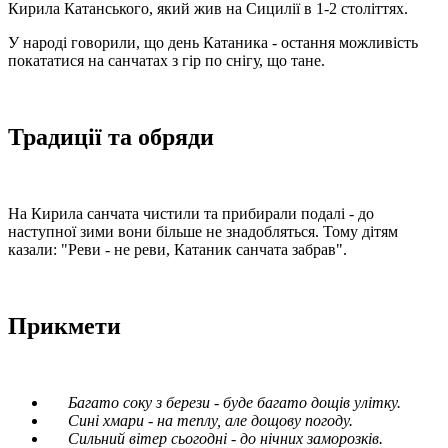
Кирила Катанського, який жив на Сицилії в 1-2 століттях.
У народі говорили, що день Катаника - остання можливість
покататися на санчатах з гір по снігу, що тане.
Традиції та обряди
На Кирила санчата чистили та прибирали подалі - до
наступної зими вони більше не знадобляться. Тому дітям
казали: "Реви - не реви, Катаник санчата забрав".
Прикмети
Багато соку з берези - буде багато дощів улітку.
Сині хмари - на теплу, але дощову погоду.
Сильний вітер сьогодні - до нічних заморозків.