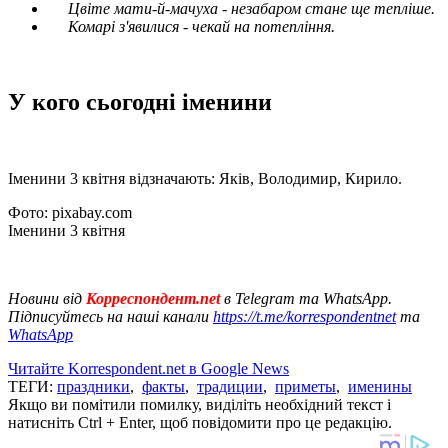
Цвіте мати-й-мачуха - незабаром стане ще тепліше.
Комарі з'явилися - чекай на потепління.
У кого сьогодні іменини
Іменини 3 квітня відзначають: Яків, Володимир, Кирило.
Фото: pixabay.com
Іменини 3 квітня
Новини від
Корреспондент.net
в Telegram та WhatsApp.
Підписуйтесь на наші канали
https://t.me/korrespondentnet
та
WhatsApp
Читайте Korrespondent.net в Google News
ТЕГИ:
праздники
,
факты
,
традиции
,
приметы
,
именины
Якщо ви помітили помилку, виділіть необхідний текст і
натисніть Ctrl + Enter, щоб повідомити про це редакцію.