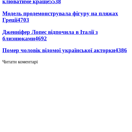
клюватиме краще
5538
Модель продемонструвала фігуру на пляжах
Греції
4703
Дженніфер Лопес відпочила в Італії з
близнюками
4692
Помер чоловік відомої української акторки
4386
Читати коментарі