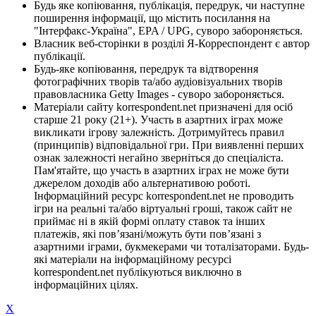
Будь яке копіювання, публікація, передрук, чи наступне
поширення інформації, що містить посилання на
"Інтерфакс-Україна", EPA / UPG, суворо забороняється.
Власник веб-сторінки в розділі Я-Корреспондент є автор
публікації.
Будь-яке копіювання, передрук та відтворення
фотографічних творів та/або аудіовізуальних творів
правовласника Getty Images - суворо забороняється.
Матеріали сайту korrespondent.net призначені для осіб
старше 21 року (21+). Участь в азартних іграх може
викликати ігрову залежність. Дотримуйтесь правил
(принципів) відповідальної гри. При виявленні перших
ознак залежності негайно зверніться до спеціаліста.
Пам'ятайте, що участь в азартних іграх не може бути
джерелом доходів або альтернативою роботі.
Інформаційний ресурс korrespondent.net не проводить
ігри на реальні та/або віртуальні гроші, також сайт не
приймає ні в якій формі оплату ставок та інших
платежів, які пов’язані/можуть бути пов’язані з
азартними іграми, букмекерами чи тоталізаторами. Будь-
які матеріали на інформаційному ресурсі
korrespondent.net публікуються виключно в
інформаційних цілях.
X