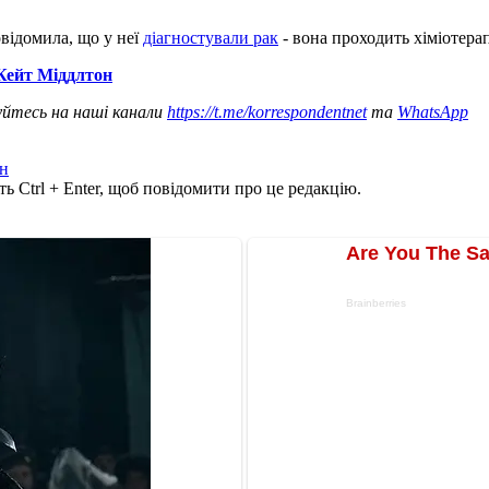
відомила, що у неї
діагностували рак
- вона проходить хіміотера
 Кейт Міддлтон
уйтесь на наші канали
https://t.me/korrespondentnet
та
WhatsApp
н
ь Ctrl + Enter, щоб повідомити про це редакцію.