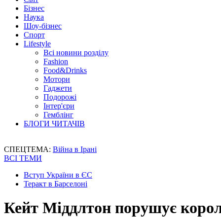
Бізнес
Наука
Шоу-бізнес
Спорт
Lifestyle
Всі новини розділу
Fashion
Food&Drinks
Мотори
Гаджети
Подорожі
Інтер'єри
Гемблінг
БЛОГИ ЧИТАЧІВ
СПЕЦТЕМА:
Війна в Ірані
ВСІ ТЕМИ
Вступ України в ЄС
Теракт в Барселоні
Кейт Міддлтон порушує королі