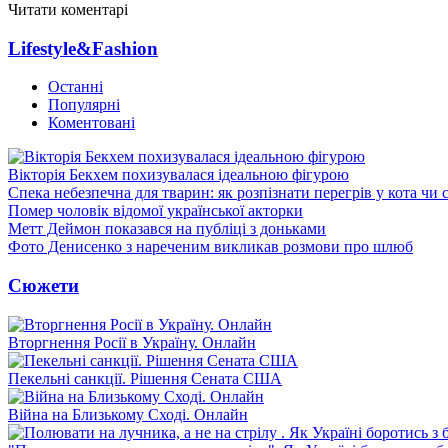
Читати коментарі
Lifestyle&Fashion
Останні
Популярні
Коментовані
Вікторія Бекхем похизувалася ідеальною фігурою
Спека небезпечна для тварин: як розпізнати перегрів у кота чи 
Помер чоловік відомої української акторки
Метт Деймон показався на публіці з доньками
Фото Денисенко з нареченим викликав розмови про шлюб
Сюжети
Вторгнення Росії в Україну. Онлайн
Пекельні санкції. Рішення Сената США
Війна на Близькому Сході. Онлайн