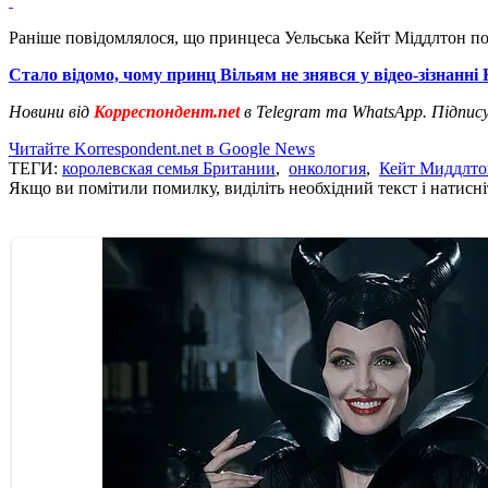
Раніше повідомлялося, що принцеса Уельська Кейт Міддлтон по
Стало відомо, чому принц Вільям не знявся у відео-зізнанні
Новини від
Корреспондент.net
в Telegram та WhatsApp. Підпис
Читайте Korrespondent.net в Google News
ТЕГИ:
королевская семья Британии
,
онкология
,
Кейт Миддлто
Якщо ви помітили помилку, виділіть необхідний текст і натисніт