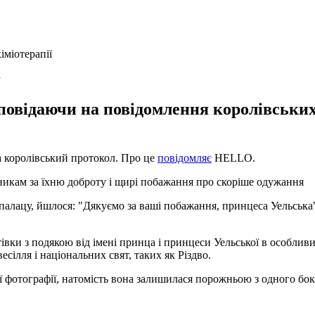
у
повідаючи на повідомлення королівськи
ла королівський протокол. Про це
повідомляє
HELLO.
икам за їхню доброту і щирі побажання про скоріше одужання
у палацу, йшлося: "Дякуємо за ваші побажання, принцеса Уельська
тівки з подякою від імені принца і принцеси Уельської в особл
сілля і національних свят, таких як Різдво.
ої фотографії, натомість вона залишилася порожньою з одного бок