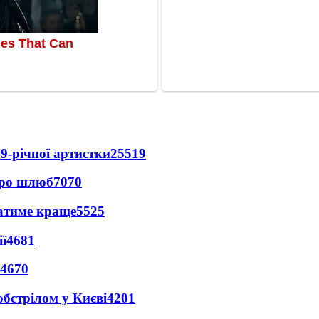
9-річної артистки
25519
про шлюб
7070
ватиме краще
5525
ї
4681
4670
обстрілом у Києві
4201