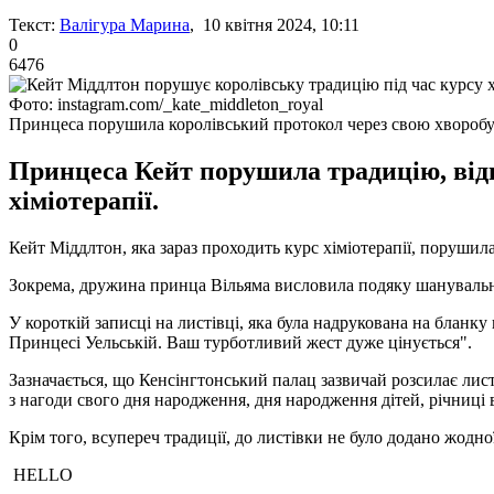
Текст:
Валігура Марина
, 10 квітня 2024, 10:11
0
6476
Фото: instagram.com/_kate_middleton_royal
Принцеса порушила королівський протокол через свою хвороб
Принцеса Кейт порушила традицію, від
хіміотерапії.
Кейт Міддлтон, яка зараз проходить курс хіміотерапії, поруши
Зокрема, дружина принца Вільяма висловила подяку шанувальн
У короткій записці на листівці, яка була надрукована на бланк
Принцесі Уельській. Ваш турботливий жест дуже цінується".
Зазначається, що Кенсінгтонський палац зазвичай розсилає лис
з нагоди свого дня народження, дня народження дітей, річниці ве
Крім того, всупереч традиції, до листівки не було додано жодн
HELLO