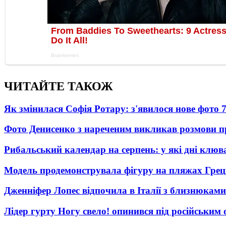
ЧИТАЙТЕ ТАКОЖ
Як змінилася Софія Ротару: з'явилося нове фото 7
Фото Денисенко з нареченим викликав розмови 
Рибальський календар на серпень: у які дні клю
Модель продемонструвала фігуру на пляжах Греці
Дженніфер Лопес відпочила в Італії з близнюками
Лідер гурту Ногу свело! опинився під російським 