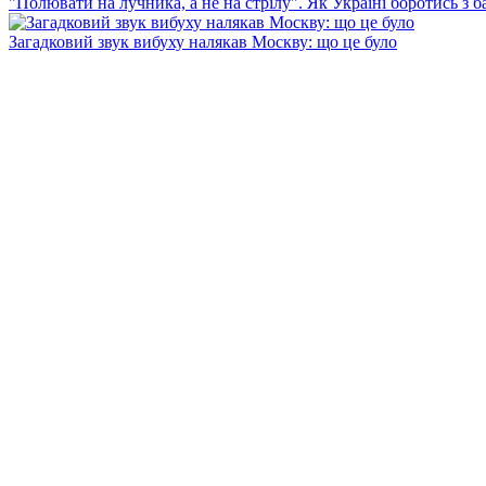
"Полювати на лучника, а не на стрілу". Як Україні боротись з 
Загадковий звук вибуху налякав Москву: що це було