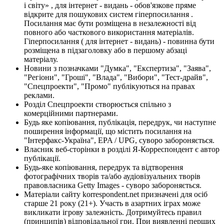
і світу» , для інтернет - видань - обов'язкове пряме
відкрите для пошукових систем гіперпосилання .
Посилання має бути розміщена в незалежності від
повного або часткового використання матеріалів.
Гіперпосилання ( для інтернет - видань) - повинна бути
розміщена в підзаголовку або в першому абзаці
матеріалу.
Новини з позначками "Думка", "Експертиза", "Заява",
"Регіони", "Гроші", "Влада", "Вибори", "Тест-драйв",
"Спецпроекти", "Промо" публікуються на правах
реклами.
Розділ Спецпроекти створюється спільно з
комерційними партнерами.
Будь яке копіювання, публікація, передрук, чи наступне
поширення інформації, що містить посилання на
"Інтерфакс-Україна", EPA / UPG, суворо забороняється.
Власник веб-сторінки в розділі Я-Корреспондент є автор
публікації.
Будь-яке копіювання, передрук та відтворення
фотографічних творів та/або аудіовізуальних творів
правовласника Getty Images - суворо забороняється.
Матеріали сайту korrespondent.net призначені для осіб
старше 21 року (21+). Участь в азартних іграх може
викликати ігрову залежність. Дотримуйтесь правил
(принципів) відповідальної гри. При виявленні перших