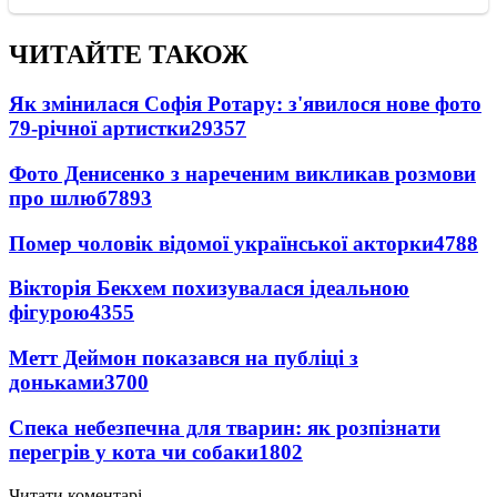
ЧИТАЙТЕ ТАКОЖ
Як змінилася Софія Ротару: з'явилося нове фото
79-річної артистки
29357
Фото Денисенко з нареченим викликав розмови
про шлюб
7893
Помер чоловік відомої української акторки
4788
Вікторія Бекхем похизувалася ідеальною
фігурою
4355
Метт Деймон показався на публіці з
доньками
3700
Спека небезпечна для тварин: як розпізнати
перегрів у кота чи собаки
1802
Читати коментарі