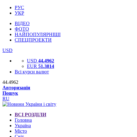
РУС
УКР
ВІДЕО
ФОТО
НАЙПОПУЛЯРНІШІ
СПЕЦПРОЕКТИ
USD
USD
44.4962
EUR
51.3814
Всі курси валют
44.4962
Авторизація
Пошук
RU
ВСІ РОЗДІЛИ
Головна
Україна
Місто
Світ