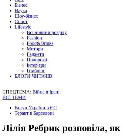
Бізнес
Наука
Шоу-бізнес
Спорт
Lifestyle
Всі новини розділу
Fashion
Food&Drinks
Мотори
Гаджети
Подорожі
Інтер'єри
Гемблінг
БЛОГИ ЧИТАЧІВ
СПЕЦТЕМА:
Війна в Ірані
ВСІ ТЕМИ
Вступ України в ЄС
Теракт в Барселоні
Лілія Ребрик розповіла, як