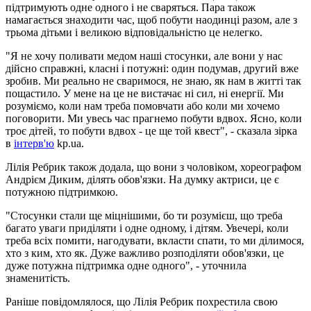
підтримують одне одного і не сваряться. Пара також
намагається знаходити час, щоб побути наодинці разом, але з
трьома дітьми і великою відповідальністю це нелегко.
"Я не хочу поливати медом наші стосунки, але вони у нас
дійсно справжні, класні і потужні: один подумав, другий вже
зробив. Ми реально не сваримося, не знаю, як нам в житті так
пощастило. У мене на це не вистачає ні сил, ні енергії. Ми
розуміємо, коли нам треба помовчати або коли ми хочемо
поговорити. Ми увесь час прагнемо побути вдвох. Ясно, коли
троє дітей, то побути вдвох - це ще той квест", - сказала зірка
в
інтерв'ю
kp.ua.
Лілія Ребрик також додала, що вони з чоловіком, хореографом
Андрієм Диким, ділять обов'язки. На думку актриси, це є
потужною підтримкою.
"Стосунки стали ще міцнішими, бо ти розумієш, що треба
багато уваги приділяти і одне одному, і дітям. Увечері, коли
треба всіх помити, нагодувати, вкласти спати, то ми ділимося,
хто з ким, хто як. Дуже важливо розподіляти обов'язки, це
дуже потужна підтримка одне одного", - уточнила
знаменитість.
Раніше повідомлялося, що Лілія Ребрик похрестила свою