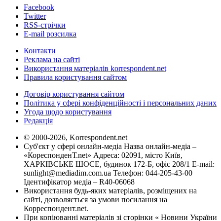
Facebook
Twitter
RSS-стрічки
E-mail розсилка
Контакти
Реклама на сайті
Використання матеріалів korrespondent.net
Правила користування сайтом
Договір користування сайтом
Політика у сфері конфіденційності і персональних даних
Угода щодо користування
Редакція
© 2000-2026, Korrespondent.net
Суб'єкт у сфері онлайн-медіа Назва онлайн-медіа –
«КореспонденТ.net» Адреса: 02091, місто Київ,
ХАРКІВСЬКЕ ШОСЕ, будинок 172-Б, офіс 208/1 E-mail:
sunlight@mediadim.com.ua
Телефон: 044-205-43-00
Ідентифікатор медіа – R40-06068
Використання будь-яких матеріалів, розміщених на
сайті, дозволяється за умови посилання на
Корреспондент.net.
При копіюванні матеріалів зі сторінки « Новини України