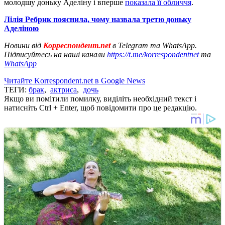
молодшу доньку Аделіну і вперше
показала її обличчя
.
Лілія Ребрик пояснила, чому назвала третю доньку
Аделіною
Новини від
Корреспондент.net
в Telegram та WhatsApp.
Підписуйтесь на наші канали
https://t.me/korrespondentnet
та
WhatsApp
Читайте Korrespondent.net в Google News
ТЕГИ:
брак
,
актриса
,
дочь
Якщо ви помітили помилку, виділіть необхідний текст і
натисніть Ctrl + Enter, щоб повідомити про це редакцію.