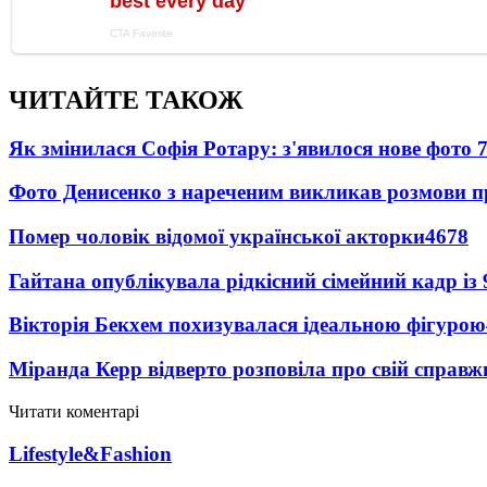
ЧИТАЙТЕ ТАКОЖ
Як змінилася Софія Ротару: з'явилося нове фото 7
Фото Денисенко з нареченим викликав розмови 
Помер чоловік відомої української акторки
4678
Гайтана опублікувала рідкісний сімейний кадр із
Вікторія Бекхем похизувалася ідеальною фігурою
Міранда Керр відверто розповіла про свій справж
Читати коментарі
Lifestyle&Fashion