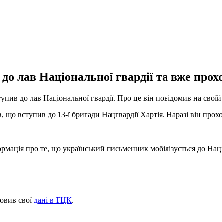
до лав Національної гвардії та вже прох
ив до лав Національної гвардії. Про це він повідомив на своїй
в, що вступив до 13-ї бригади Нацгвардії Хартія. Наразі він прох
формація про те, що український письменник мобілізується до На
овив свої
дані в ТЦК
.