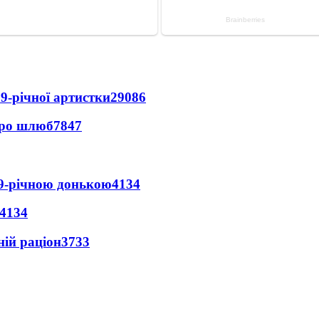
9-річної артистки
29086
про шлюб
7847
 9-річною донькою
4134
4134
ній раціон
3733