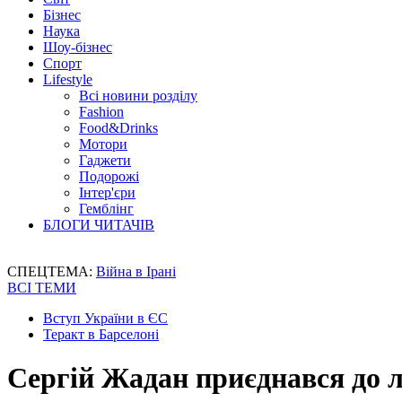
Бізнес
Наука
Шоу-бізнес
Спорт
Lifestyle
Всі новини розділу
Fashion
Food&Drinks
Мотори
Гаджети
Подорожі
Інтер'єри
Гемблінг
БЛОГИ ЧИТАЧІВ
СПЕЦТЕМА:
Війна в Ірані
ВСІ ТЕМИ
Вступ України в ЄС
Теракт в Барселоні
Сергій Жадан приєднався до л