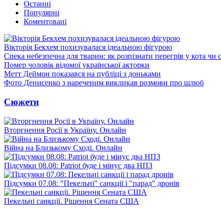
Останні
Популярні
Коментовані
Вікторія Бекхем похизувалася ідеальною фігурою
Спека небезпечна для тварин: як розпізнати перегрів у кота чи 
Помер чоловік відомої української акторки
Метт Деймон показався на публіці з доньками
Фото Денисенко з нареченим викликав розмови про шлюб
Сюжети
Вторгнення Росії в Україну. Онлайн
Війна на Близькому Сході. Онлайн
Підсумки 08.08: Patriot буде і мінус два НПЗ
Підсумки 07.08: "Пекельні" санкції і "парад" дронів
Пекельні санкції. Рішення Сената США