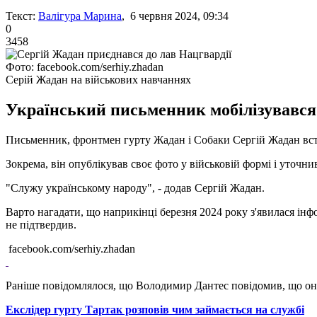
Текст:
Валігура Марина
, 6 червня 2024, 09:34
0
3458
Фото: facebook.com/serhiy.zhadan
Серій Жадан на військових навчаннях
Український письменник мобілізувався 
Письменник, фронтмен гурту Жадан і Собаки Сергій Жадан вступ
Зокрема, він опублікував своє фото у військовій формі і уточни
"Служу українському народу", - додав Сергій Жадан.
Варто нагадати, що наприкінці березня 2024 року з'явилася ін
не підтвердив.
facebook.com/serhiy.zhadan
Раніше повідомлялося, що Володимир Дантес повідомив, що он
Екслідер гурту Тартак розповів чим займається на службі