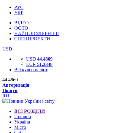
РУС
УКР
ВІДЕО
ФОТО
НАЙПОПУЛЯРНІШІ
СПЕЦПРОЕКТИ
USD
USD
44.4869
EUR
51.3348
Всі курси валют
44.4869
Авторизація
Пошук
RU
ВСІ РОЗДІЛИ
Головна
Україна
Місто
Світ