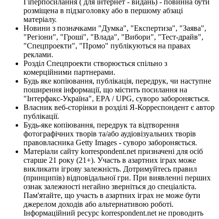
Гіперпосилання ( для інтернет - видань) - повинна бути
розміщена в підзаголовку або в першому абзаці
матеріалу.
Новини з позначками "Думка", "Експертиза", "Заява",
"Регіони", "Гроші", "Влада", "Вибори", "Тест-драйв",
"Спецпроекти", "Промо" публікуються на правах
реклами.
Розділ Спецпроекти створюється спільно з
комерційними партнерами.
Будь яке копіювання, публікація, передрук, чи наступне
поширення інформації, що містить посилання на
"Інтерфакс-Україна", EPA / UPG, суворо забороняється.
Власник веб-сторінки в розділі Я-Корреспондент є автор
публікації.
Будь-яке копіювання, передрук та відтворення
фотографічних творів та/або аудіовізуальних творів
правовласника Getty Images - суворо забороняється.
Матеріали сайту korrespondent.net призначені для осіб
старше 21 року (21+). Участь в азартних іграх може
викликати ігрову залежність. Дотримуйтесь правил
(принципів) відповідальної гри. При виявленні перших
ознак залежності негайно зверніться до спеціаліста.
Пам'ятайте, що участь в азартних іграх не може бути
джерелом доходів або альтернативою роботі.
Інформаційний ресурс korrespondent.net не проводить