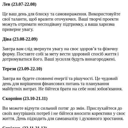
Лев (23.07-22.08)
Це ваш день для блиску та самовираження. Використовуйте
свої таланти, щоб вразити оточуючих. Ваші творчі проекти
можуть отримати несподівану підтримку, а ваша харизма
приверне увагу.
Діва (23.08-22.09)
Завтра вам слід звернути увагу на своє здоров’я та фізичну
форму. Поставте собі за мету вести здоровий спосіб життя і
дотримуватися його. Ваші зусилля будуть винагороджені.
Терези (23.09-22.10)
Завтра ви будете сповнені енергії та рішучості. Це чудовий
день для вирішення фінансових питань та планування
майбутніх витрат. Не бійтеся брати на себе нові зобов'язання.
Скорпіон (23.10-21.11)
Ви можете відчути сильний потяг до змін. Прислухайтеся до
своїх внутрішніх потреб і не бійтеся вносити корективи у своє
життя. День підходить для самоаналізу і духовного зростання.