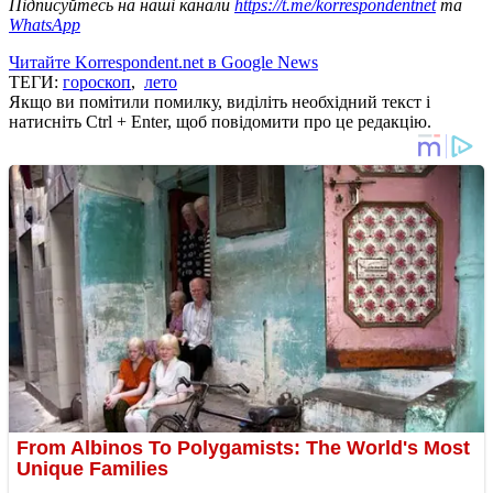
Підписуйтесь на наші канали
https://t.me/korrespondentnet
та
WhatsApp
Читайте Korrespondent.net в Google News
ТЕГИ:
гороскоп
,
лето
Якщо ви помітили помилку, виділіть необхідний текст і
натисніть Ctrl + Enter, щоб повідомити про це редакцію.