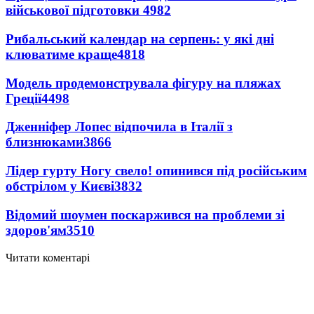
військової підготовки
4982
Рибальський календар на серпень: у які дні
клюватиме краще
4818
Модель продемонструвала фігуру на пляжах
Греції
4498
Дженніфер Лопес відпочила в Італії з
близнюками
3866
Лідер гурту Ногу свело! опинився під російським
обстрілом у Києві
3832
Відомий шоумен поскаржився на проблеми зі
здоров'ям
3510
Читати коментарі