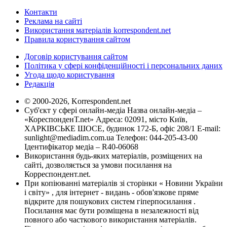
Контакти
Реклама на сайті
Використання матеріалів korrespondent.net
Правила користування сайтом
Договір користування сайтом
Політика у сфері конфіденційності і персональних даних
Угода щодо користування
Редакція
© 2000-2026, Korrespondent.net
Суб'єкт у сфері онлайн-медіа Назва онлайн-медіа –
«КореспонденТ.net» Адреса: 02091, місто Київ,
ХАРКІВСЬКЕ ШОСЕ, будинок 172-Б, офіс 208/1 E-mail:
sunlight@mediadim.com.ua
Телефон: 044-205-43-00
Ідентифікатор медіа – R40-06068
Використання будь-яких матеріалів, розміщених на
сайті, дозволяється за умови посилання на
Корреспондент.net.
При копіюванні матеріалів зі сторінки « Новини України
і світу» , для інтернет - видань - обов'язкове пряме
відкрите для пошукових систем гіперпосилання .
Посилання має бути розміщена в незалежності від
повного або часткового використання матеріалів.