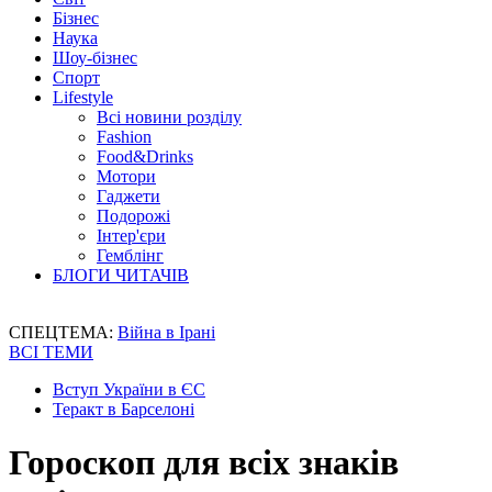
Бізнес
Наука
Шоу-бізнес
Спорт
Lifestyle
Всі новини розділу
Fashion
Food&Drinks
Мотори
Гаджети
Подорожі
Інтер'єри
Гемблінг
БЛОГИ ЧИТАЧІВ
СПЕЦТЕМА:
Війна в Ірані
ВСІ ТЕМИ
Вступ України в ЄС
Теракт в Барселоні
Гороскоп для всіх знаків