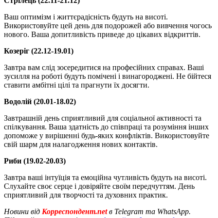
Стрілець (22.11-21.12)
Ваш оптимізм і життєрадісність будуть на висоті.
Використовуйте цей день для подорожей або вивчення чогось
нового. Ваша допитливість приведе до цікавих відкриттів.
Козеріг (22.12-19.01)
Завтра вам слід зосередитися на професійних справах. Ваші
зусилля на роботі будуть помічені і винагороджені. Не бійтеся
ставити амбітні цілі та прагнути їх досягти.
Водолій (20.01-18.02)
Завтрашній день сприятливий для соціальної активності та
спілкування. Ваша здатність до співпраці та розуміння інших
допоможе у вирішенні будь-яких конфліктів. Використовуйте
свій шарм для налагодження нових контактів.
Риби (19.02-20.03)
Завтра ваші інтуїція та емоційна чутливість будуть на висоті.
Слухайте своє серце і довіряйте своїм передчуттям. День
сприятливий для творчості та духовних практик.
Новини від
Корреспондент.net
в Telegram та WhatsApp.