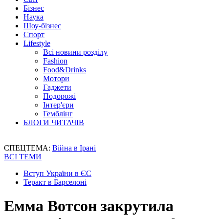
Бізнес
Наука
Шоу-бізнес
Спорт
Lifestyle
Всі новини розділу
Fashion
Food&Drinks
Мотори
Гаджети
Подорожі
Інтер'єри
Гемблінг
БЛОГИ ЧИТАЧІВ
СПЕЦТЕМА:
Війна в Ірані
ВСІ ТЕМИ
Вступ України в ЄС
Теракт в Барселоні
Емма Вотсон закрутила