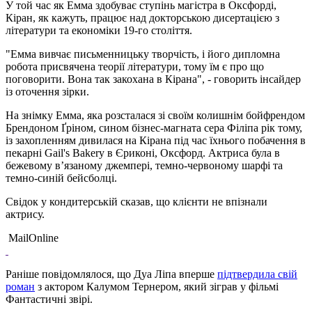
У той час як Емма здобуває ступінь магістра в Оксфорді,
Кіран, як кажуть, працює над докторською дисертацією з
літератури та економіки 19-го століття.
"Емма вивчає письменницьку творчість, і його дипломна
робота присвячена теорії літератури, тому їм є про що
поговорити. Вона так закохана в Кірана", - говорить інсайдер
із оточення зірки.
На знімку Емма, яка розсталася зі своїм колишнім бойфрендом
Брендоном Ґріном, сином бізнес-магната сера Філіпа рік тому,
із захопленням дивилася на Кірана під час їхнього побачення в
пекарні Gail's Bakery в Єриконі, Оксфорд. Актриса була в
бежевому в’язаному джемпері, темно-червоному шарфі та
темно-синій бейсболці.
Свідок у кондитерській сказав, що клієнти не впізнали
актрису.
MailOnline
Раніше повідомлялося, що Дуа Ліпа вперше
підтвердила свій
роман
з актором Калумом Тернером, який зіграв у фільмі
Фантастичні звірі.