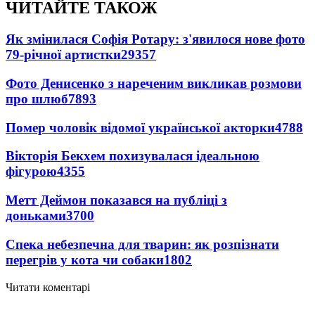
ЧИТАЙТЕ ТАКОЖ
Як змінилася Софія Ротару: з'явилося нове фото
79-річної артистки
29357
Фото Денисенко з нареченим викликав розмови
про шлюб
7893
Помер чоловік відомої української акторки
4788
Вікторія Бекхем похизувалася ідеальною
фігурою
4355
Метт Деймон показався на публіці з
доньками
3700
Спека небезпечна для тварин: як розпізнати
перегрів у кота чи собаки
1802
Читати коментарі