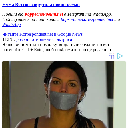
Емма Вотсон закрутила новий роман
Новини від
Корреспондент.net
в Telegram та WhatsApp.
Підписуйтесь на наші канали
https://t.me/korrespondentnet
та
WhatsApp
Читайте Korrespondent.net в Google News
ТЕГИ:
роман
,
отношения
,
актриса
Якщо ви помітили помилку, виділіть необхідний текст і
натисніть Ctrl + Enter, щоб повідомити про це редакцію.