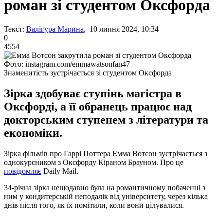
роман зі студентом Оксфорда
Текст:
Валігура Марина
, 10 липня 2024, 10:34
0
4554
Фото: instagram.com/emmawatsonfan47
Знаменитість зустрічається зі студентом Оксфорда
Зірка здобуває ступінь магістра в
Оксфорді, а її обранець працює над
докторським ступенем з літератури та
економіки.
Зірка фільмів про Гаррі Поттера Емма Вотсон зустрічається з
однокурсником з Оксфорду Кіраном Брауном. Про це
повідомляє
Daily Mail.
34-річна зірка нещодавно була на романтичному побаченні з
ним у кондитерській неподалік від університету, через кілька
днів після того, як їх помітили, коли вони цілувалися.