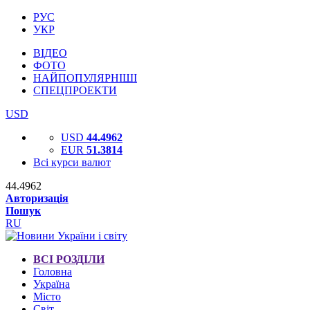
РУС
УКР
ВІДЕО
ФОТО
НАЙПОПУЛЯРНІШІ
СПЕЦПРОЕКТИ
USD
USD
44.4962
EUR
51.3814
Всі курси валют
44.4962
Авторизація
Пошук
RU
ВСІ РОЗДІЛИ
Головна
Україна
Місто
Світ