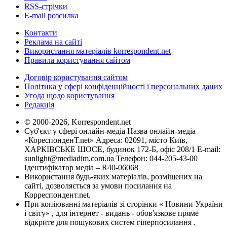
RSS-стрічки
E-mail розсилка
Контакти
Реклама на сайті
Використання матеріалів korrespondent.net
Правила користування сайтом
Договір користування сайтом
Політика у сфері конфіденційності і персональних даних
Угода щодо користування
Редакція
© 2000-2026, Korrespondent.net
Суб'єкт у сфері онлайн-медіа Назва онлайн-медіа –
«КореспонденТ.net» Адреса: 02091, місто Київ,
ХАРКІВСЬКЕ ШОСЕ, будинок 172-Б, офіс 208/1 E-mail:
sunlight@mediadim.com.ua
Телефон: 044-205-43-00
Ідентифікатор медіа – R40-06068
Використання будь-яких матеріалів, розміщених на
сайті, дозволяється за умови посилання на
Корреспондент.net.
При копіюванні матеріалів зі сторінки « Новини України
і світу» , для інтернет - видань - обов'язкове пряме
відкрите для пошукових систем гіперпосилання .