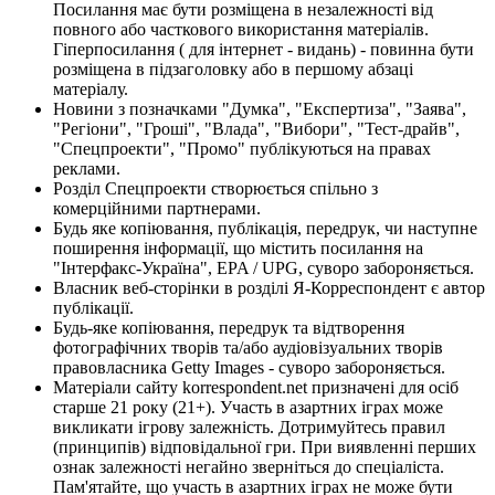
Посилання має бути розміщена в незалежності від
повного або часткового використання матеріалів.
Гіперпосилання ( для інтернет - видань) - повинна бути
розміщена в підзаголовку або в першому абзаці
матеріалу.
Новини з позначками "Думка", "Експертиза", "Заява",
"Регіони", "Гроші", "Влада", "Вибори", "Тест-драйв",
"Спецпроекти", "Промо" публікуються на правах
реклами.
Розділ Спецпроекти створюється спільно з
комерційними партнерами.
Будь яке копіювання, публікація, передрук, чи наступне
поширення інформації, що містить посилання на
"Інтерфакс-Україна", EPA / UPG, суворо забороняється.
Власник веб-сторінки в розділі Я-Корреспондент є автор
публікації.
Будь-яке копіювання, передрук та відтворення
фотографічних творів та/або аудіовізуальних творів
правовласника Getty Images - суворо забороняється.
Матеріали сайту korrespondent.net призначені для осіб
старше 21 року (21+). Участь в азартних іграх може
викликати ігрову залежність. Дотримуйтесь правил
(принципів) відповідальної гри. При виявленні перших
ознак залежності негайно зверніться до спеціаліста.
Пам'ятайте, що участь в азартних іграх не може бути