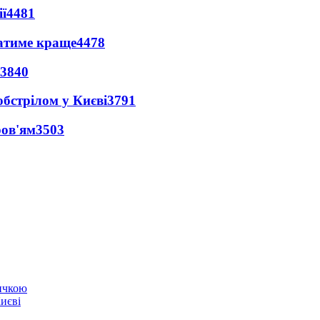
ї
4481
ватиме краще
4478
3840
обстрілом у Києві
3791
ров'ям
3503
ичкою
Києві