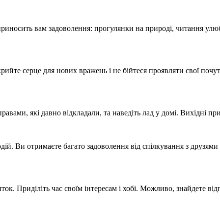
 приносить вам задоволення: прогулянки на природі, читання улюбл
дкрийте серце для нових вражень і не бійтеся проявляти свої по
 справами, які давно відкладали, та наведіть лад у домі. Вихідні 
й. Ви отримаєте багато задоволення від спілкування з друзями т
ок. Приділіть час своїм інтересам і хобі. Можливо, знайдете відп