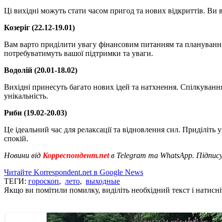
Ці вихідні можуть стати часом пригод та нових відкриттів. Ви 
Козеріг (22.12-19.01)
Вам варто приділити увагу фінансовим питанням та плануванню
потребуватимуть вашої підтримки та уваги.
Водолій (20.01-18.02)
Вихідні принесуть багато нових ідей та натхнення. Спілкуванн
унікальність.
Риби (19.02-20.03)
Це ідеальний час для релаксації та відновлення сил. Приділіть
спокій.
Новини від
Корреспондент.net
в Telegram та WhatsApp. Підпис
Читайте Korrespondent.net в Google News
ТЕГИ:
гороскоп
,
лето
,
выходные
Якщо ви помітили помилку, виділіть необхідний текст і натисніт