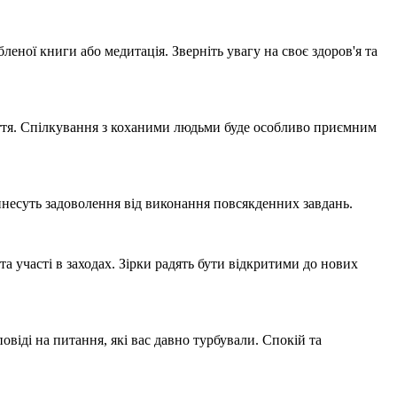
еної книги або медитація. Зверніть увагу на своє здоров'я та
чуття. Спілкування з коханими людьми буде особливо приємним
принесуть задоволення від виконання повсякденних завдань.
а участі в заходах. Зірки радять бути відкритими до нових
овіді на питання, які вас давно турбували. Спокій та