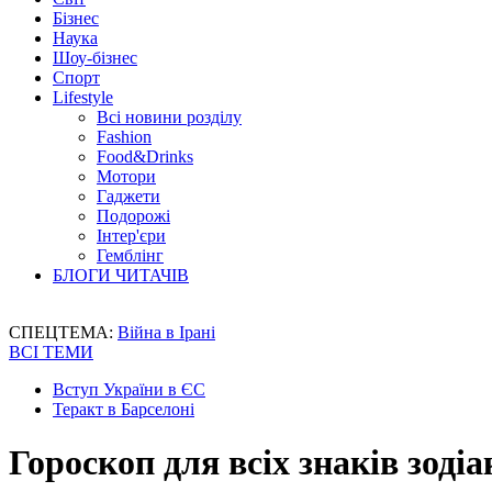
Бізнес
Наука
Шоу-бізнес
Спорт
Lifestyle
Всі новини розділу
Fashion
Food&Drinks
Мотори
Гаджети
Подорожі
Інтер'єри
Гемблінг
БЛОГИ ЧИТАЧІВ
СПЕЦТЕМА:
Війна в Ірані
ВСІ ТЕМИ
Вступ України в ЄС
Теракт в Барселоні
Гороскоп для всіх знаків зодіа