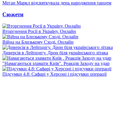
Меган Маркл відсвяткувала день народження танцем
Сюжети
Вторгнення Росії в Україну. Онлайн
Війна на Близькому Сході. Онлайн
Диверсія в Лейпцигу. Дрон біля українського літака
"Намагаються зламати Київ". Реакція Заходу на удар
Підсумки 4.8: Сафарі у Херсоні і підсумки операції