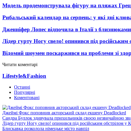
Модель продемонструвала фігуру на пляжах Греці
Рибальський календар на серпень: у які дні клю
Дженніфер Лопес відпочила в Італії з близнюками
Лідер гурту Ногу свело! опинився під російським 
Відомий шоумен поскаржився на проблеми зі здо
Читати коментарі
Lifestyle&Fashion
Останні
Популярні
Коментовані
Джеймі Фокс поповнив акторський склад екшену Deadlocked
Сандра Буллок здивувала прихильників своєю незвичайною зв
Лідер гурту Ногу свело! опинився під російським обстрілом у 
Блискавка розколола німецьке місто навпіл