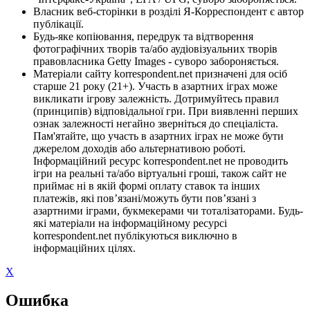
Власник веб-сторінки в розділі Я-Корреспондент є автор
публікації.
Будь-яке копіювання, передрук та відтворення
фотографічних творів та/або аудіовізуальних творів
правовласника Getty Images - суворо забороняється.
Матеріали сайту korrespondent.net призначені для осіб
старше 21 року (21+). Участь в азартних іграх може
викликати ігрову залежність. Дотримуйтесь правил
(принципів) відповідальної гри. При виявленні перших
ознак залежності негайно зверніться до спеціаліста.
Пам'ятайте, що участь в азартних іграх не може бути
джерелом доходів або альтернативою роботі.
Інформаційний ресурс korrespondent.net не проводить
ігри на реальні та/або віртуальні гроші, також сайт не
приймає ні в якій формі оплату ставок та інших
платежів, які пов’язані/можуть бути пов’язані з
азартними іграми, букмекерами чи тоталізаторами. Будь-
які матеріали на інформаційному ресурсі
korrespondent.net публікуються виключно в
інформаційних цілях.
X
Ошибка