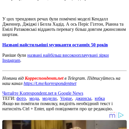
У цих трендових речах були помічені моделі Кендалл
Дженнер, Джіджі і Белла Хадід. А ось Періс Гілтон, Ріанна та
Емілі Ратаковські віддають перевагу більш довгим джинсовим
шортам.
Названі найстильніші музиканти останніх 50 років
Раніше були
названі найбільш високооплачувані зірки
Instagram
.
Новини від
Корреспондент.net
в Telegram. Підписуйтесь на
наш канал
https://t.me/korrespondentnet
Читайте Korrespondent.net в Google News
ТЕГИ:
фото
,
мода
,
модели
,
Vogue
,
джинсы
,
юбка
Якщо ви помітили помилку, виділіть необхідний текст і
натисніть Ctrl + Enter, щоб повідомити про це редакцію.