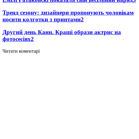
Тренд сезону: дизайнери пропонують чоловікам
носити колготки з принтами
2
Другий день Канн. Кращі образи актрис на
фотосесіях
2
Читати коментарі