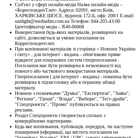
Суб'єкт у сфері онлайн-медіа Назва онлайн-медіа –
«КореспонденТ.net» Адреса: 02091, місто Київ,
ХАРКІВСЬКЕ ШОСЕ, будинок 172-Б, офіс 208/1 E-mail:
sunlight@mediadim.com.ua
Телефон: 044-205-43-00
Ідентифікатор медіа – R40-06068
Використання будь-яких матеріалів, розміщених на
сайті, дозволяється за умови посилання на
Корреспондент.net.
При копіюванні матеріалів зі сторінки « Новини України
і світу» , для інтернет - видань - обов'язкове пряме
відкрите для пошукових систем гіперпосилання .
Посилання має бути розміщена в незалежності від
повного або часткового використання матеріалів.
Гіперпосилання ( для інтернет - видань) - повинна бути
розміщена в підзаголовку або в першому абзаці
матеріалу.
Новини з позначками "Думка", "Експертиза", "Заява",
"Регіони", "Гроші", "Влада", "Вибори", "Тест-драйв",
"Спецпроекти", "Промо" публікуються на правах
реклами.
Розділ Спецпроекти створюється спільно з
комерційними партнерами.
Будь яке копіювання, публікація, передрук, чи наступне
поширення інформації, що містить посилання на
"Інтерфакс-Україна", EPA / UPG, суворо забороняється.