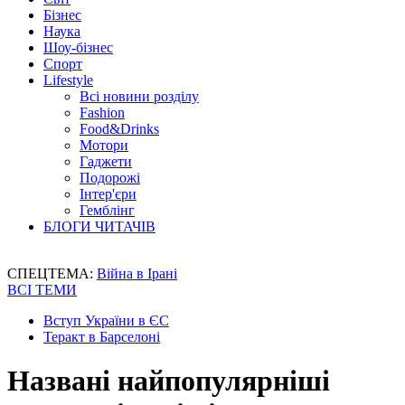
Бізнес
Наука
Шоу-бізнес
Спорт
Lifestyle
Всі новини розділу
Fashion
Food&Drinks
Мотори
Гаджети
Подорожі
Інтер'єри
Гемблінг
БЛОГИ ЧИТАЧІВ
СПЕЦТЕМА:
Війна в Ірані
ВСІ ТЕМИ
Вступ України в ЄС
Теракт в Барселоні
Названі найпопулярніші