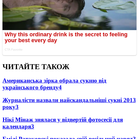
ЧИТАЙТЕ ТАКОЖ
Американська зірка обрала сукню від
українського бренду
4
Журналісти назвали найскандальніші сукні 2013
року
3
Нікі Мінаж знялася у відвертій фотосесії для
календаря
3
Емілі Ратаковскі показала свій весільний наряд
3